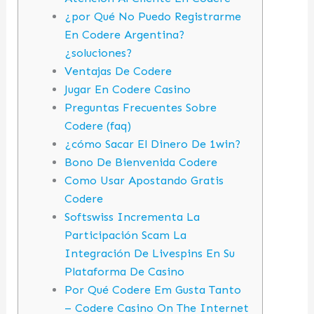
¿por Qué No Puedo Registrarme
En Codere Argentina?
¿soluciones?
Ventajas De Codere
Jugar En Codere Casino
Preguntas Frecuentes Sobre
Codere (faq)
¿cómo Sacar El Dinero De 1win?
Bono De Bienvenida Codere
Como Usar Apostando Gratis
Codere
Softswiss Incrementa La
Participación Scam La
Integración De Livespins En Su
Plataforma De Casino
Por Qué Codere Em Gusta Tanto
– Codere Casino On The Internet