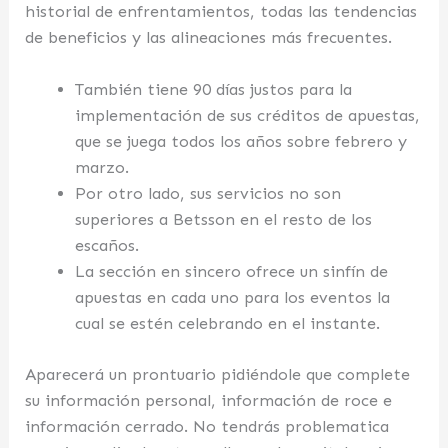
historial de enfrentamientos, todas las tendencias
de beneficios y las alineaciones más frecuentes.
También tiene 90 días justos para la
implementación de sus créditos de apuestas,
que se juega todos los años sobre febrero y
marzo.
Por otro lado, sus servicios no son
superiores a Betsson en el resto de los
escaños.
La sección en sincero ofrece un sinfín de
apuestas en cada uno para los eventos la
cual se estén celebrando en el instante.
Aparecerá un prontuario pidiéndole que complete
su información personal, información de roce e
información cerrado. No tendrás problematica