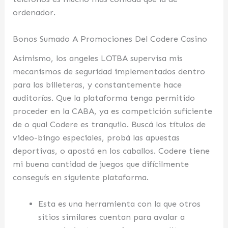
ordenador.
Bonos Sumado A Promociones Del Codere Casino
Asimismo, los angeles LOTBA supervisa mis
mecanismos de seguridad implementados dentro
para las billeteras, y constantemente hace
auditorías. Que la plataforma tenga permitido
proceder en la CABA, ya es competición suficiente
de o qual Codere es tranquilo. Buscá los títulos de
video-bingo especiales, probá las apuestas
deportivas, o apostá en los caballos. Codere tiene
mi buena cantidad de juegos que difícilmente
conseguís en siguiente plataforma.
Esta es una herramienta con la que otros
sitios similares cuentan para avalar a