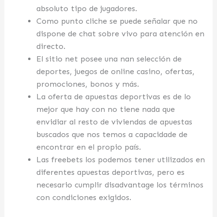
absoluto tipo de jugadores.
Como punto cliche se puede señalar que no
dispone de chat sobre vivo para atención en
directo.
El sitio net posee una nan selección de
deportes, juegos de online casino, ofertas,
promociones, bonos y más.
La oferta de apuestas deportivas es de lo
mejor que hay con no tiene nada que
envidiar al resto de viviendas de apuestas
buscados que nos temos a capacidade de
encontrar en el propio país.
Las freebets los podemos tener utilizados en
diferentes apuestas deportivas, pero es
necesario cumplir disadvantage los términos
con condiciones exigidos.