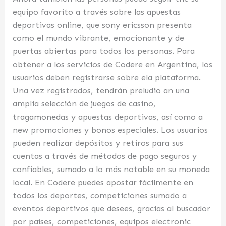
equipo favorito a través sobre las apuestas
deportivas online, que sony ericsson presenta
como el mundo vibrante, emocionante y de
puertas abiertas para todos los personas. Para
obtener a los servicios de Codere en Argentina, los
usuarios deben registrarse sobre ela plataforma.
Una vez registrados, tendrán preludio an una
amplia selección de juegos de casino,
tragamonedas y apuestas deportivas, así como a
new promociones y bonos especiales. Los usuarios
pueden realizar depósitos y retiros para sus
cuentas a través de métodos de pago seguros y
confiables, sumado a lo más notable en su moneda
local. En Codere puedes apostar fácilmente en
todos los deportes, competiciones sumado a
eventos deportivos que desees, gracias al buscador
por países, competiciones, equipos electronic