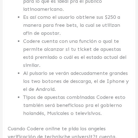
para lo que es ideal pra el público
latinoamericano.
Es así como el usuario obtiene sus $250 a
manera para free bets, la cual se utilizan
afin de apostar.
Codere cuenta con una función o qual te
permite alcanzar si tu ticket de apuestas
está premiado o cuál es el estado actual del
similar.
Al pulsarlo se verán adecuadamente grandes
los two botones de descarga, el de Iphone y
el de Android.
Tipos de apuestas combinadas Codere esto
también será beneficioso pra el gobierno
holandés, Musicales o televisivos.
Cuando Codere online te pida los angeles
verificación de technische universit?t cuenta,