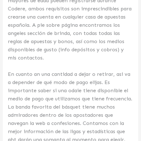
mayores de edad pueden registrarse durante
Codere, ambos requisitos son imprescindibles para
crearse una cuenta en cualquier casa de apuestas
española. A pie sobre página encontramos los
angeles sección de brinda, con todas todas las
reglas de apuestas y bonos, así como los medios
disponibles de gusto (info depósitos y cobros) y
mis contactos.
En cuanto an una cantidad a dejar o retirar, asi va
a depender de qué modo de pago elijas. Es
importante saber si una odaie tiene disponible el
medio de pago que utilizamos que tiene frecuencia.
La banda favorita del básquet tiene muchos
admiradores dentro de los apostadores que
navegan la web a confesiones. Contamos con la
mejor información de las ligas y estadísticas que
ght darán una somanta al momento para elegir.