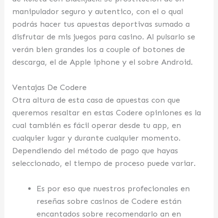
manipulador seguro y autentico, con el o qual
podrás hacer tus apuestas deportivas sumado a
disfrutar de mis juegos para casino. Al pulsarlo se
verán bien grandes los a couple of botones de
descarga, el de Apple iphone y el sobre Android.
Ventajas De Codere
Otra altura de esta casa de apuestas con que
queremos resaltar en estas Codere opiniones es la
cual también es fácil operar desde tu app, en
cualquier lugar y durante cualquier momento.
Dependiendo del método de pago que hayas
seleccionado, el tiempo de proceso puede variar.
Es por eso que nuestros profecionales en
reseñas sobre casinos de Codere están
encantados sobre recomendarlo an en