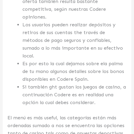
oferta también resulta bastante
competitiva, según nuestras Codere
opiniones.
Los usuarios pueden realizar depósitos y
retiros de sus cuentas the través de
métodos de pago seguros y confiables,
sumado a lo más importante en su efectivo
local.
Es por esto la cual dejamos sobre ela palma
de tu mano algunos detalles sobre los bonos
disponibles en Codere Spain.
Si también ght gustan los juegos de casino, a
continuación Codere es en realidad una
opción la cual debes considerar.
El menú es más useful, las categorías están más
ordenadas sumado a nos se encuentra las opciones
tanto de casino tais como de apuestas deportivas.