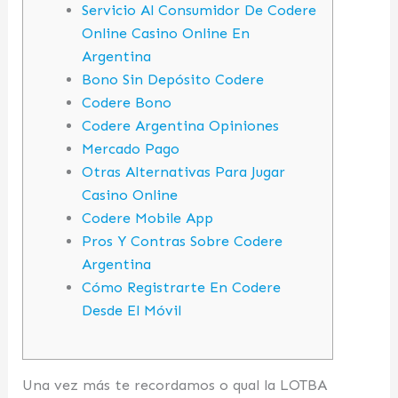
Servicio Al Consumidor De Codere
Online Casino Online En
Argentina
Bono Sin Depósito Codere
Codere Bono
Codere Argentina Opiniones
Mercado Pago
Otras Alternativas Para Jugar
Casino Online
Codere Mobile App
Pros Y Contras Sobre Codere
Argentina
Cómo Registrarte En Codere
Desde El Móvil
Una vez más te recordamos o qual la LOTBA