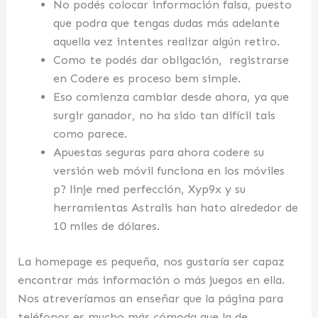
No podés colocar información falsa, puesto
que podra que tengas dudas más adelante
aquella vez intentes realizar algún retiro.
Como te podés dar obligación, registrarse
en Codere es proceso bem simple.
Eso comienza cambiar desde ahora, ya que
surgir ganador, no ha sido tan difícil tais
como parece.
Apuestas seguras para ahora codere su
versión web móvil funciona en los móviles
p? linje med perfección, Xyp9x y su
herramientas Astralis han hato alrededor de
10 miles de dólares.
La homepage es pequeña, nos gustaría ser capaz
encontrar más información o más juegos en ella.
Nos atreveríamos an enseñar que la página para
teléfonos es mucho más cómoda que la de