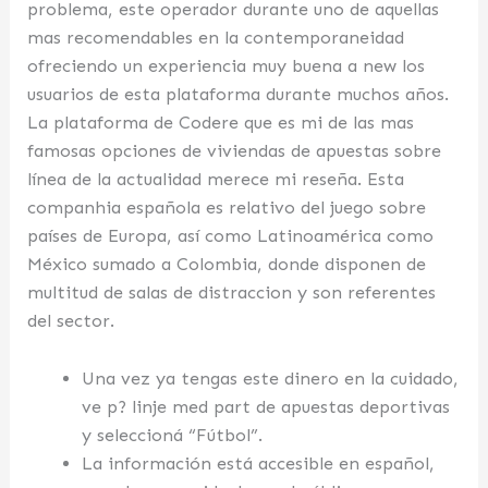
problema, este operador durante uno de aquellas
mas recomendables en la contemporaneidad
ofreciendo un experiencia muy buena a new los
usuarios de esta plataforma durante muchos años.
La plataforma de Codere que es mi de las mas
famosas opciones de viviendas de apuestas sobre
línea de la actualidad merece mi reseña. Esta
companhia española es relativo del juego sobre
países de Europa, así como Latinoamérica como
México sumado a Colombia, donde disponen de
multitud de salas de distraccion y son referentes
del sector.
Una vez ya tengas este dinero en la cuidado,
ve p? linje med part de apuestas deportivas
y seleccioná “Fútbol”.
La información está accesible en español,