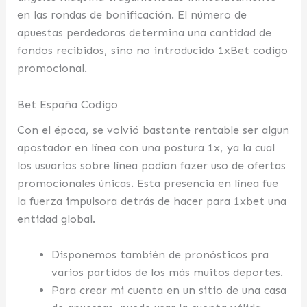
en las rondas de bonificación. El número de
apuestas perdedoras determina una cantidad de
fondos recibidos, sino no introducido 1xBet codigo
promocional.
Bet España Codigo
Con el época, se volvió bastante rentable ser algun
apostador en línea con una postura 1x, ya la cual
los usuarios sobre línea podían fazer uso de ofertas
promocionales únicas. Esta presencia en línea fue
la fuerza impulsora detrás de hacer para 1xbet una
entidad global.
Disponemos también de pronósticos pra
varios partidos de los más muitos deportes.
Para crear mi cuenta en un sitio de una casa