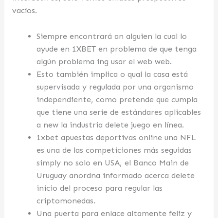
vacíos.
Siempre encontrará an alguien la cual lo
ayude en 1XBET en problema de que tenga
algún problema ing usar el web web.
Esto también implica o qual la casa está
supervisada y regulada por una organismo
independiente, como pretende que cumpla
que tiene una serie de estándares aplicables
a new la industria delete juego en línea.
1xbet apuestas deportivas online una NFL
es una de las competiciones más seguidas
simply no solo en USA, el Banco Main de
Uruguay anordna informado acerca delete
inicio del proceso para regular las
criptomonedas.
Una puerta para enlace altamente feliz y