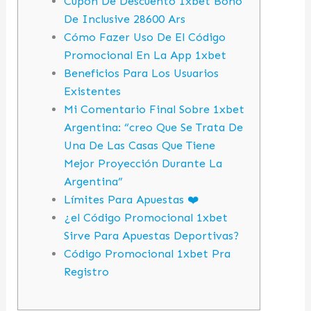
Cupón De Descuento 1xbet Bono
De Inclusive 28600 Ars
Cómo Fazer Uso De El Código
Promocional En La App 1xbet
Beneficios Para Los Usuarios
Existentes
Mi Comentario Final Sobre 1xbet
Argentina: “creo Que Se Trata De
Una De Las Casas Que Tiene
Mejor Proyección Durante La
Argentina”
Límites Para Apuestas ❤️
¿el Código Promocional 1xbet
Sirve Para Apuestas Deportivas?
Código Promocional 1xbet Pra
Registro