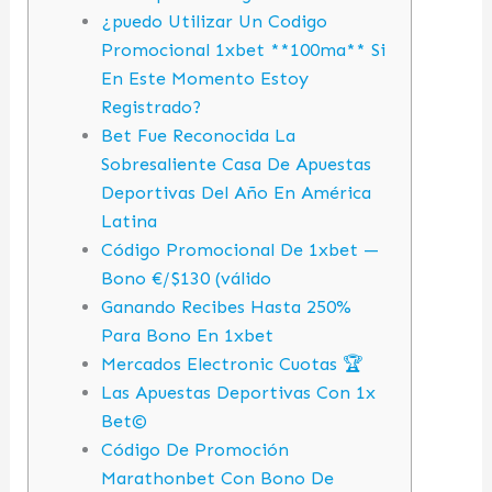
¿puedo Utilizar Un Codigo
Promocional 1xbet **100ma** Si
En Este Momento Estoy
Registrado?
Bet Fue Reconocida La
Sobresaliente Casa De Apuestas
Deportivas Del Año En América
Latina
Código Promocional De 1xbet —
Bono €/$130 (válido
Ganando Recibes Hasta 250%
Para Bono En 1xbet
Mercados Electronic Cuotas 🏆
Las Apuestas Deportivas Con 1x
Bet©
Código De Promoción
Marathonbet Con Bono De