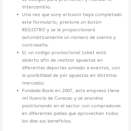
intercambio.
Una vez que sony ericsson haya completado
este formulario, presione un botón
REGISTRO y se le proporcionará
automáticamente un número de cuenta y
contraseña.
Sí, un codigo promocional 1xbet está
abierto afin de realizar apuestas en
diferentes deportes sumado a eventos, con
la posibilidad de pôr apuestas en distintas
mercados.
Fundada Rusia en 2007, esta empresa tiene
mi licencia de Curacao y se anordna
posicionando en el sector con compradores
en diferentes países que aprovechan todos
los días sus beneficios.