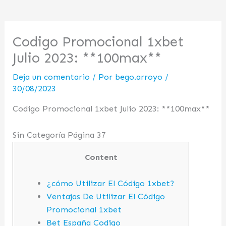
Codigo Promocional 1xbet
Julio 2023: **100max**
Deja un comentario
/ Por
bego.arroyo
/
30/08/2023
Codigo Promocional 1xbet Julio 2023: **100max**
Sin Categoría Página 37
Content
¿cómo Utilizar El Código 1xbet?
Ventajas De Utilizar El Código
Promocional 1xbet
Bet España Codigo