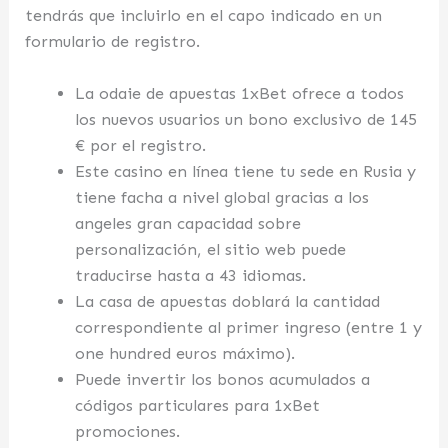
tendrás que incluirlo en el capo indicado en un
formulario de registro.
La odaie de apuestas 1xBet ofrece a todos
los nuevos usuarios un bono exclusivo de 145
€ por el registro.
Este casino en línea tiene tu sede en Rusia y
tiene facha a nivel global gracias a los
angeles gran capacidad sobre
personalización, el sitio web puede
traducirse hasta a 43 idiomas.
La casa de apuestas doblará la cantidad
correspondiente al primer ingreso (entre 1 y
one hundred euros máximo).
Puede invertir los bonos acumulados a
códigos particulares para 1xBet
promociones.