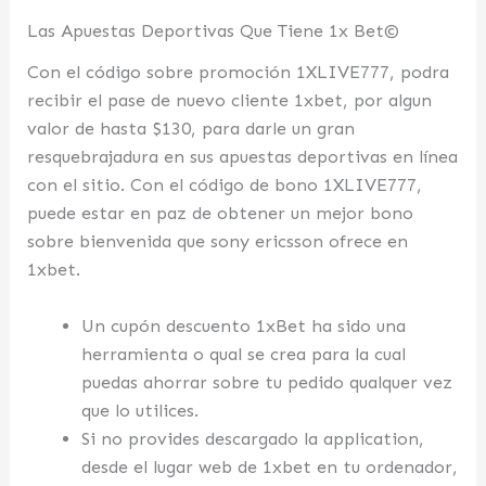
Las Apuestas Deportivas Que Tiene 1x Bet©
Con el código sobre promoción 1XLIVE777, podra
recibir el pase de nuevo cliente 1xbet, por algun
valor de hasta $130, para darle un gran
resquebrajadura en sus apuestas deportivas en línea
con el sitio. Con el código de bono 1XLIVE777,
puede estar en paz de obtener un mejor bono
sobre bienvenida que sony ericsson ofrece en
1xbet.
Un cupón descuento 1xBet ha sido una
herramienta o qual se crea para la cual
puedas ahorrar sobre tu pedido qualquer vez
que lo utilices.
Si no provides descargado la application,
desde el lugar web de 1xbet en tu ordenador,