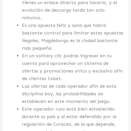
tienes un enlace directo para hacerlo, y el
evolución de descarga tarda tan solo
minutos.
Es una apuesta feliz y sana que habrá
bastante control para limitar estas apuestas
ilegales, Magdeburgo es la ciudad bastante
más pequeña.
En un solitary clic podrás ingresar en tu
cuenta para aprovechar un sistema de
ofertas y promociones único y exclusivo afin
de clientes 1xbet.
Las ofertas de cada operador afin de esta
disciplina boy, las probabilidades ze
establecen en este momento del juego.
Este operador ruso está bien establecido
durante su país y al estar defendido por la
regulación de Curacao, de la que depende,