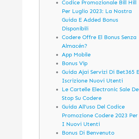
Codice Promozionale Bill Hill
Per Luglio 2023: La Nostra
Guida E Added Bonus
Disponibili
Codere Offre El Bonus Senza
Almacén?
App Mobile
Bonus Vip
Guida Ajai Servizi Di Bet365 
Iscrizione Nuovi Utenti
Le Cartelle Electronic Sale De
Stop Su Codere
Guida All’uso Del Codice
Promozione Codere 2023 Per
I Nuovi Utenti
Bonus Di Benvenuto