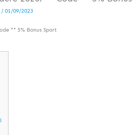
o
/
01/09/2023
ode ** 5% Bonus Sport
l