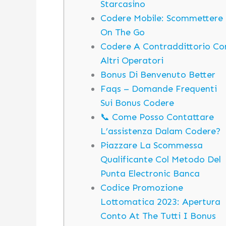
Starcasino
Codere Mobile: Scommettere
On The Go
Codere A Contraddittorio Co
Altri Operatori
Bonus Di Benvenuto Better
Faqs – Domande Frequenti
Sui Bonus Codere
📞 Come Posso Contattare
L’assistenza Dalam Codere?
Piazzare La Scommessa
Qualificante Col Metodo Del
Punta Electronic Banca
Codice Promozione
Lottomatica 2023: Apertura
Conto At The Tutti I Bonus