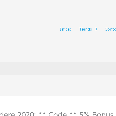
Inicio
Tienda
Cont
ere 2020: ** Code ** 5% Bonus 