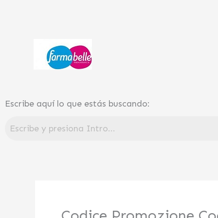
Ir
al
contenido
Escribe aquí lo que estás buscando:
Codice Promozione Cod