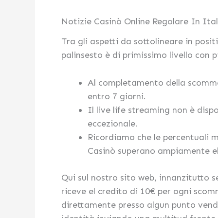
Notizie Casinò Online Regolare In Ital
Tra gli aspetti da sottolineare in pos
palinsesto è di primissimo livello con 
Al completamento della scommess
entro 7 giorni.
Il live life streaming non è dis
eccezionale.
Ricordiamo che le percentuali me
Casinò superano ampiamente ell
Qui sul nostro sito web, innanzitutto 
riceve el credito di 10€ per ogni scom
direttamente presso algun punto vendi