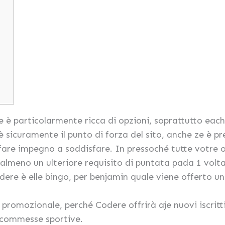
è particolarmente ricca di opzioni, soprattutto each 
 sicuramente il punto di forza del sito, anche ze è pr
 fare impegno a soddisfare. In pressoché tutte votre 
 almeno un ulteriore requisito di puntata pada 1 volta
ere è elle bingo, per benjamin quale viene offerto un
promozionale, perché Codere offrirà aje nuovi iscritt
 scommesse sportive.