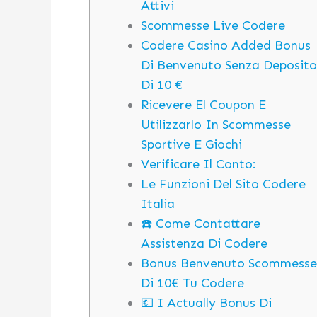
Attivi
Scommesse Live Codere
Codere Casino Added Bonus
Di Benvenuto Senza Deposito
Di 10 €
Ricevere El Coupon E
Utilizzarlo In Scommesse
Sportive E Giochi
Verificare Il Conto:
Le Funzioni Del Sito Codere
Italia
☎️ Come Contattare
Assistenza Di Codere
Bonus Benvenuto Scommesse
Di 10€ Tu Codere
💶 I Actually Bonus Di