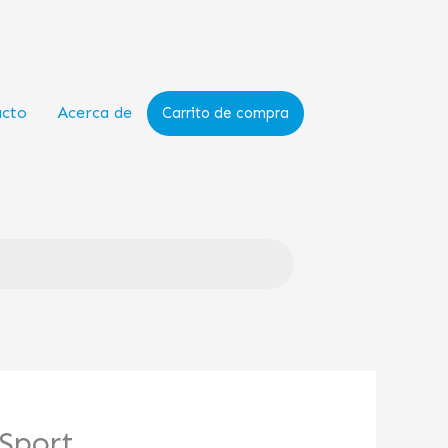
acto
Acerca de
Carrito de compra
Sport