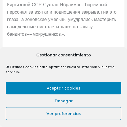
Киргизской ССР Султан Ибраимов. Тюремный
персонал за взятки и подношения закрывал на это
глаза, а зоновские умельцы умудрялись мастерить
самодельные пистолеты даже по заказу
бандитов–«мокрушников».
С развалившегося фронта на одесский
Gestionar consentimiento
железнодорожный вокзал толпами поступали
мобилизованные со всей губернии, мужики с
Utilizamos cookies para optimizar nuestro sitio web y nuestro
единственным «имуществом» — винтовками,
servicio.
револьверами и бомбами (гранатами). Понятно, что
вооруженные наганами и саблями малочисленные
Aceptar cookies
одесские полицейские оказались самым слабым
звеном в тогдашнем политическом раскладе. Уже к
Denegar
октябрю 1917 года Одессу охватила анархия и
Ver preferencias
безвластие. Правоохранители просто не могли
сдерживать многочисленные вооруженные