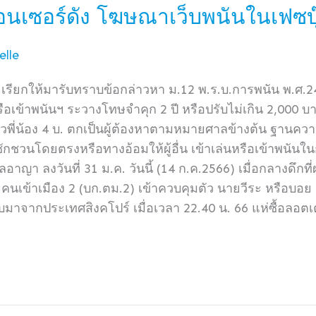
อนเซอร์ดัง โฆษณาเว็บพนันในเฟซบุ
lle
รียกให้มารับทราบข้อกล่าวหา ม.12 พ.ร.บ.การพนัน พ.ศ.
ือเข้าพนันฯ ระวางโทษจำคุก 2 ปี หรือปรับไม่เกิน 2,000 บาท
วพี่น้อง 4 บ. ตกเป็นผู้ต้องหาตามหมายศาลข้างต้น ฐานความผ
นโดยตรงหรือทางอ้อมให้ผู้อื่น เข้าเล่นหรือเข้าพนันในกา
ญา ลงวันที่ 31 ม.ค. วันนี้ (14 ก.ค.2566) เมื่อกลางดึกที่
้าเมือง 2 (บก.ตม.2) เข้าควบคุมตัว นายวีระ หรือบอย อายุ
บมาจากประเทศสิงคโปร์ เมื่อเวลา 22.40 น. 66 แห่ซื้อลอตเ