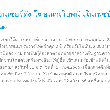
อนเซอร์ดัง โฆษณาเว็บพนันในเฟซบุ
lle
รียกให้มารับทราบข้อกล่าวหา ม.12 พ.ร.บ.การพนัน พ.ศ.
ือเข้าพนันฯ ระวางโทษจำคุก 2 ปี หรือปรับไม่เกิน 2,000 บาท
วพี่น้อง 4 บ. ตกเป็นผู้ต้องหาตามหมายศาลข้างต้น ฐานความผ
นโดยตรงหรือทางอ้อมให้ผู้อื่น เข้าเล่นหรือเข้าพนันในกา
ญา ลงวันที่ 31 ม.ค. วันนี้ (14 ก.ค.2566) เมื่อกลางดึกที่
้าเมือง 2 (บก.ตม.2) เข้าควบคุมตัว นายวีระ หรือบอย อายุ
บมาจากประเทศสิงคโปร์ เมื่อเวลา 22.40 น. 66 แห่ซื้อลอตเ