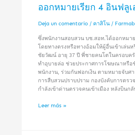
ออกหมายเรียก 4 อินฟลูเ
ออก
หมาย
เรียก
Deja un comentario
/
คาสิโน
/
Farmabe
4
ซึ่งพนักงานสอบสวน บช.สอท.ได้ออกหมายเ
อิน
โดยทางตรงหรือทางอ้อมให้ผู้อื่นเข้าเล่นหร
ฟลู
ชัยวัฒน์ อายุ 37 ปี พี่ชายคนโตในครอบครั
เอน
ทำอุบายล่อ ช่วยประกาศการโฆษณาหรือชักชว
เซอร์
พนักงาน, ร่วมกันฟอกเงิน ตามหมายจับศาลอา
ดัง
การสืบสวนปราบปราม กองบังคับการตรวจคนเข
โฆษณา
กำลังเข้าด่านตรวจคนเข้าเมือง หลังบินกลั
เว็บ
พนัน
Leer más »
ใน
เฟ
ซบุ๊ก