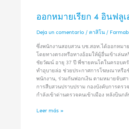
ออกหมายเรียก 4 อินฟลูเ
ออก
หมาย
เรียก
Deja un comentario
/
คาสิโน
/
Farmabe
4
ซึ่งพนักงานสอบสวน บช.สอท.ได้ออกหมายเ
อิน
โดยทางตรงหรือทางอ้อมให้ผู้อื่นเข้าเล่นหร
ฟลู
ชัยวัฒน์ อายุ 37 ปี พี่ชายคนโตในครอบครั
เอน
ทำอุบายล่อ ช่วยประกาศการโฆษณาหรือชักชว
เซอร์
พนักงาน, ร่วมกันฟอกเงิน ตามหมายจับศาลอา
ดัง
การสืบสวนปราบปราม กองบังคับการตรวจคนเข
โฆษณา
กำลังเข้าด่านตรวจคนเข้าเมือง หลังบินกลั
เว็บ
พนัน
Leer más »
ใน
เฟ
ซบุ๊ก