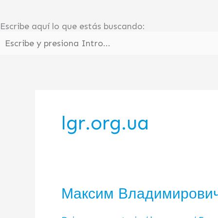
Ir
al
Escribe aquí lo que estás buscando:
contenido
lgr.org.ua
Максим Владимирович
Максим
Владимирович