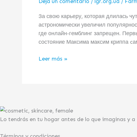
Криппа
Deja un comentario
/
lgr.org.ua
/
Farm
За свою карьеру, которая длилась ч
астрономически увеличил популярнос
где онлайн-гемблинг запрещен. Первы
состояние Максима максим криппа cа
Leer más »
Lo tendrás en tu hogar antes de lo que imaginas y a
Términos y condiciones