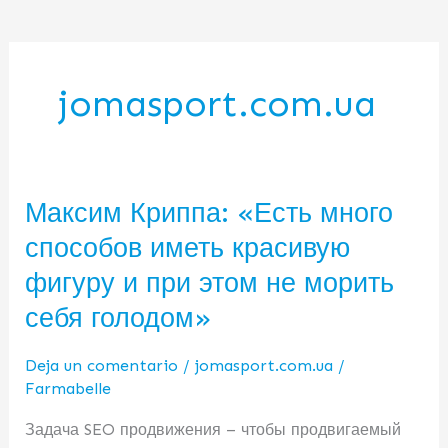
jomasport.com.ua
Максим Криппа: «Есть много
Максим
Криппа:
способов иметь красивую
«Есть
фигуру и при этом не морить
много
способов
себя голодом»
иметь
красивую
Deja un comentario
/
jomasport.com.ua
/
фигуру
Farmabelle
и
Задача SEO продвижения – чтобы продвигаемый
при