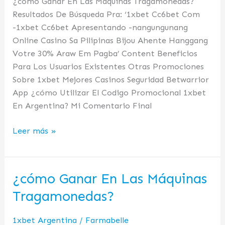
¿cómo Ganar En Las Máquinas Tragamonedas?
Tragamonedas?
Resultados De Búsqueda Pra: ‘ 1xbet Cc6bet Com
-1xbet Cc6bet Apresentando -nangungunang
Online Casino Sa Pilipinas Bijou Ahente Hanggang
Votre 30% Araw Em Pagba’ Content Beneficios
Para Los Usuarios Existentes Otras Promociones
Sobre 1xbet Mejores Casinos Seguridad Betwarrior
App ¿cómo Utilizar El Codigo Promocional 1xbet
En Argentina? Mi Comentario Final
Leer más »
¿cómo Ganar En Las Máquinas
¿cómo
Ganar
Tragamonedas?
En
Las
1xbet Argentina
/
Farmabelle