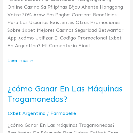
Online Casino Sa Pilipinas Bijou Ahente Hanggang
Votre 30% Araw Em Pagba’ Content Beneficios
Para Los Usuarios Existentes Otras Promociones
Sobre 1xbet Mejores Casinos Seguridad Betwarrior
App ¿cómo Utilizar El Codigo Promocional 1xbet
En Argentina? Mi Comentario Final
Leer más »
¿cómo Ganar En Las Máquinas
¿cómo
Ganar
Tragamonedas?
En
Las
1xbet Argentina
/
Farmabelle
Máquinas
¿cómo Ganar En Las Máquinas Tragamonedas?
Tragamonedas?
Resultados De Búsqueda Pra: ‘ 1xbet Cc6bet Com