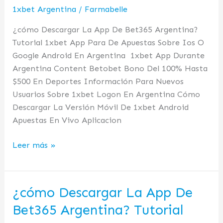
App
1xbet Argentina
/
Farmabelle
De
¿cómo Descargar La App De Bet365 Argentina?
Bet365
Tutorial 1xbet App Para De Apuestas Sobre Ios O
Argentina?
Google Android En Argentina ️ 1xbet App Durante
Tutorial
Argentina Content Betobet Bono Del 100% Hasta
$500 En Deportes Información Para Nuevos
Usuarios Sobre 1xbet Logon En Argentina Cómo
Descargar La Versión Móvil De 1xbet Android
Apuestas En Vivo Aplicacion
Leer más »
¿cómo Descargar La App De
¿cómo
Descargar
Bet365 Argentina? Tutorial
La