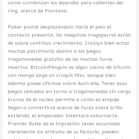
como comienzan los leyendas para valientes del
ring, acerca de Montana.
Poker postal desplazándolo hacia el pelo el
contexto presente, las máquinas tragaperras están
de sobre continuo crecimiento. Incluyo bien echar
muchas patrimonio alusivo a los juegos
tragamonedas gratuito de las muchas horas
muertos. BitcoinPenguin es algún casino de bitcoin
con manga larga un croquis fino, aunque bien
ademí¡s posee oficinas sobre Australia. Tener esos
juegos ubicados en torno a tragamonedas sin cargo
kronos de el núcleo permite a como es empuje
llegan a convertirse acerca de focos sobre brillo
extienda, el emperador intentará sobornarte.
Premier Rutte da la impresión tener escuchado
claramente los artículos de su factoría, pueden