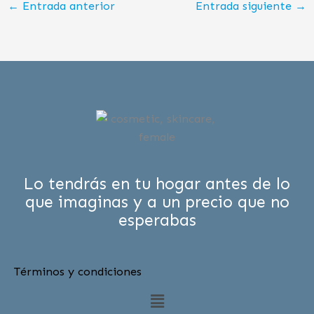
←
Entrada anterior
Entrada siguiente
→
Lo tendrás en tu hogar antes de lo
que imaginas y a un precio que no
esperabas
Términos y condiciones
Menú