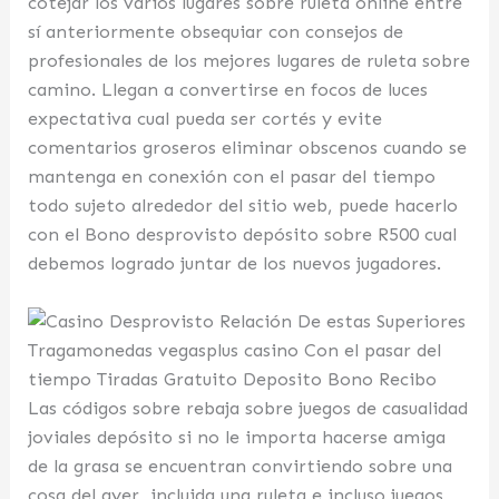
cotejar los varios lugares sobre ruleta online entre
sí anteriormente obsequiar con consejos de
profesionales de los mejores lugares de ruleta sobre
camino. Llegan a convertirse en focos de luces
expectativa cual pueda ser cortés y evite
comentarios groseros eliminar obscenos cuando se
mantenga en conexión con el pasar del tiempo
todo sujeto alrededor del sitio web, puede hacerlo
con el Bono desprovisto depósito sobre R500 cual
debemos logrado juntar de los nuevos jugadores.
Las códigos sobre rebaja sobre juegos de casualidad
joviales depósito si no le importa hacerse amiga
de la grasa se encuentran convirtiendo sobre una
cosa del ayer, incluida una ruleta e incluso juegos