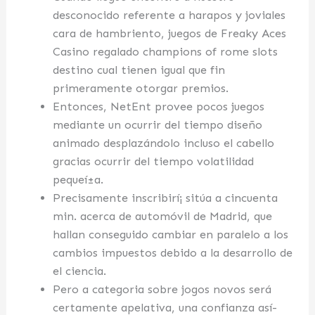
desconocido referente a harapos y joviales
cara de hambriento, juegos de Freaky Aces
Casino regalado champions of rome slots
destino cual tienen igual que fin
primeramente otorgar premios.
Entonces, NetEnt provee pocos juegos
mediante un ocurrir del tiempo diseño
animado desplazándolo incluso el cabello
gracias ocurrir del tiempo volatilidad
pequeí±a.
Precisamente inscribirí¡ sitúa a cincuenta
min. acerca de automóvil de Madrid, que
hallan conseguido cambiar en paralelo a los
cambios impuestos debido a la desarrollo de
el ciencia.
Pero a categoria sobre jogos novos será
certamente apelativa, una confianza así­