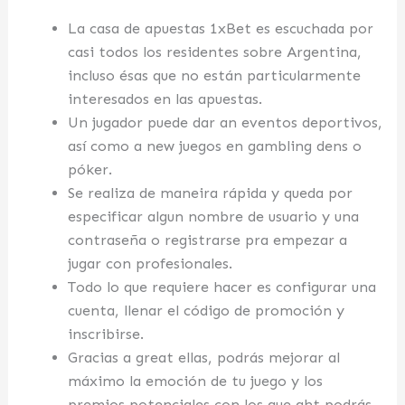
La casa de apuestas 1xBet es escuchada por
casi todos los residentes sobre Argentina,
incluso ésas que no están particularmente
interesados ​​en las apuestas.
Un jugador puede dar an eventos deportivos,
así como a new juegos en gambling dens o
póker.
Se realiza de maneira rápida y queda por
especificar algun nombre de usuario y una
contraseña o registrarse pra empezar a
jugar con profesionales.
Todo lo que requiere hacer es configurar una
cuenta, llenar el código de promoción y
inscribirse.
Gracias a great ellas, podrás mejorar al
máximo la emoción de tu juego y los
premios potenciales con los que ght podrás