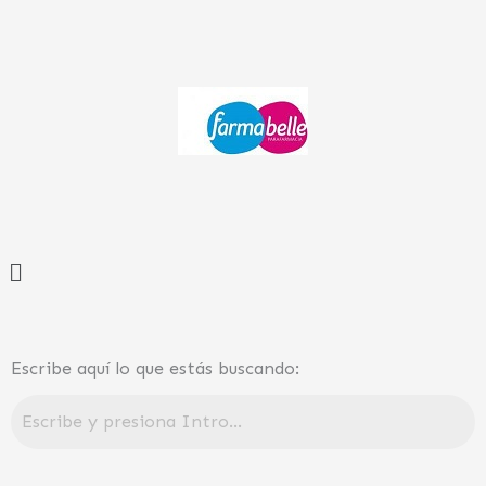
Ir
al
contenido
Menú
Escribe aquí lo que estás buscando: