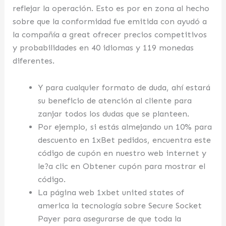
reflejar la operación. Esto es por en zona al hecho
sobre que la conformidad fue emitida con ayudó a
la compañía a great ofrecer precios competitivos
y probabilidades en 40 idiomas y 119 monedas
diferentes.
Y para cualquier formato de duda, ahí estará
su beneficio de atención al cliente para
zanjar todos los dudas que se planteen.
Por ejemplo, si estás almejando un 10% para
descuento en 1xBet pedidos, encuentra este
código de cupón en nuestro web internet y
le?a clic en Obtener cupón para mostrar el
código.
La página web 1xbet united states of
america la tecnología sobre Secure Socket
Payer para asegurarse de que toda la