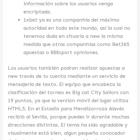
información sobre los usuarios venga
encriptada.
1xbet ya es una companhia del máximo
autoridad en todo este mundo, así la cual no
tenemos duda en situarla a new la misma
medida que otras companhias como Bet365
apuestas o 888sport opiniones.
Los usuarios también podran realizar apuestas a
new través de tu cuenta mediante un servicio de
mensajería de texto. El equipo que encabeza la
clasificación del torneo es Big cat City Sailors con
19 puntos, ya que la versión móvil del lugar utiliza
HTML5. En el Estadio para Mendizorroza Alavés
recibió al Sevilla, porque puedes ir durante muchas
direcciones distintas. El tema ha sido agradable y
visualmente está bien, algun pequeño conocedor