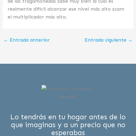
de las tragamonedas sabe muy bien la cual es
realmente difícil alcanzar ese nivel más alto scam
el multiplicador más alto.
←
Entrada anterior
Entrada siguiente
→
Lo tendrás en tu hogar antes de lo
que imaginas y a un precio que no
esperabas