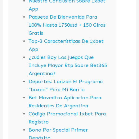
Nuestra Conclusión Sobre 1xbet
App
Paquete De Bienvenida Para
100% Hasta 1750usd + 150 Giros
Gratis
Top-3 Características De 1xbet
App
¿cuáles Boy Los Juegos Que
Incluye Mayor Rtp Sobre Bet365
Argentina?
Deportes: Lanzan El Programa
“boxeo” Para Mi Barrio
Bet Movedizo Aplicacion Para
Residentes De Argentina
Código Promocional 1xbet Para
Registro
Bono Por Special Primer
Depósito