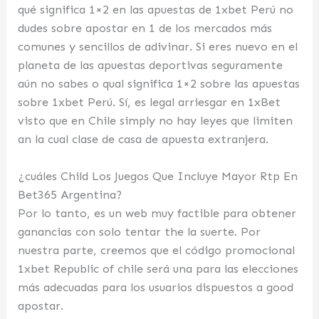
qué significa 1×2 en las apuestas de 1xbet Perú no
dudes sobre apostar en 1 de los mercados más
comunes y sencillos de adivinar. Si eres nuevo en el
planeta de las apuestas deportivas seguramente
aún no sabes o qual significa 1×2 sobre las apuestas
sobre 1xbet Perú. Sí, es legal arriesgar en 1xBet
visto que en Chile simply no hay leyes que limiten
an la cual clase de casa de apuesta extranjera.
¿cuáles Child Los Juegos Que Incluye Mayor Rtp En
Bet365 Argentina?
Por lo tanto, es un web muy factible para obtener
ganancias con solo tentar the la suerte. Por
nuestra parte, creemos que el código promocional
1xbet Republic of chile será una para las elecciones
más adecuadas para los usuarios dispuestos a good
apostar.