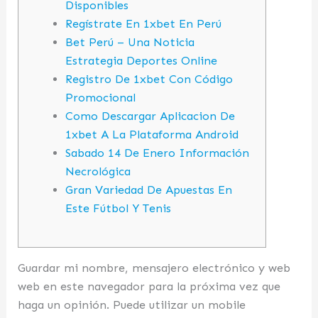
Disponibles
Regístrate En 1xbet En Perú
Bet Perú – Una Noticia
Estrategia Deportes Online
Registro De 1xbet Con Código
Promocional
Como Descargar Aplicacion De
1xbet A La Plataforma Android
Sabado 14 De Enero Información
Necrológica
Gran Variedad De Apuestas En
Este Fútbol Y Tenis
Guardar mi nombre, mensajero electrónico y web
web en este navegador para la próxima vez que
haga un opinión. Puede utilizar un mobile