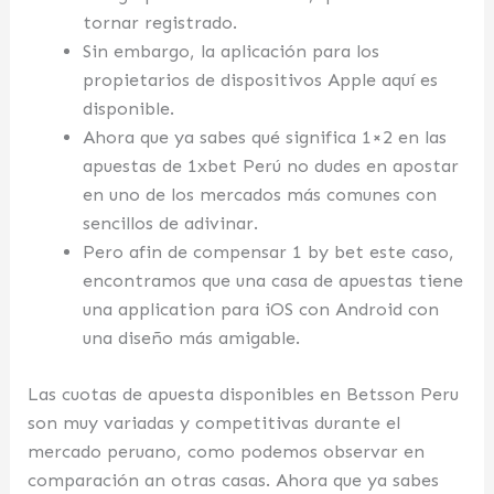
tornar registrado.
Sin embargo, la aplicación para los
propietarios de dispositivos Apple aquí es
disponible.
Ahora que ya sabes qué significa 1×2 en las
apuestas de 1xbet Perú no dudes en apostar
en uno de los mercados más comunes con
sencillos de adivinar.
Pero afin de compensar 1 by bet este caso,
encontramos que una casa de apuestas tiene
una application para iOS con Android con
una diseño más amigable.
Las cuotas de apuesta disponibles en Betsson Peru
son muy variadas y competitivas durante el
mercado peruano, como podemos observar en
comparación an otras casas. Ahora que ya sabes