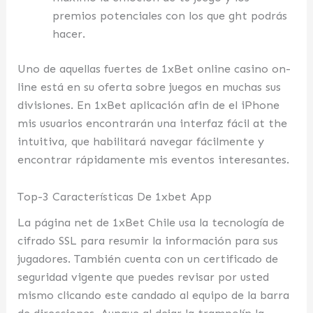
premios potenciales con los que ght podrás
hacer.
Uno de aquellas fuertes de 1xBet online casino on-
line está en su oferta sobre juegos en muchas sus
divisiones. En 1xBet aplicación afin de el iPhone
mis usuarios encontrarán una interfaz fácil at the
intuitiva, que habilitará navegar fácilmente y
encontrar rápidamente mis eventos interesantes.
Top-3 Características De 1xbet App
La página net de 1xBet Chile usa la tecnología de
cifrado SSL para resumir la información para sus
jugadores. También cuenta con un certificado de
seguridad vigente que puedes revisar por usted
mismo clicando este candado al equipo de la barra