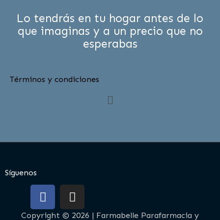
Lo tendrás en tu hogar antes de lo
que imaginas y a un precio que no
esperabas
Términos y condiciones
Menú
Síguenos
F
I
a
n
c
s
Copyright © 2026 | Farmabelle Parafarmacia y