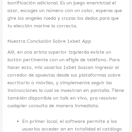
bonificación adicional. Es un juego enemistad el
azar, escoges un número con un color, esperas que
gire los angeles rueda y cruzas los dedos para que
tu elección marine la correcta.
Nuestra Conclusión Sobre 1xbet App
Allí, en una arista superior izquierda existe un
botón pertinente con un efigie de teléfono. Para
hacer esto, mis usuarios 1xbet buscan ingresar al
corredor de apuestas desde sus plataformas sobre
escritorio o móviles, y simplemente seguir las
instrucciones la cual se muestran en pantalla. Tiene
también disponible un talk en vivo, pra resolver
cualquier consulta de manera inmediata.
En primer local, el software permite a los
usuarios acceder an en totalidad el catálogo