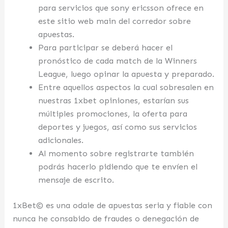
para servicios que sony ericsson ofrece en
este sitio web main del corredor sobre
apuestas.
Para participar se deberá hacer el
pronóstico de cada match de la Winners
League, luego opinar la apuesta y preparado.
Entre aquellos aspectos la cual sobresalen en
nuestras 1xbet opiniones, estarían sus
múltiples promociones, la oferta para
deportes y juegos, así como sus servicios
adicionales.
Al momento sobre registrarte también
podrás hacerlo pidiendo que te envíen el
mensaje de escrito.
1xBet© es una odaie de apuestas seria y fiable con
nunca he consabido de fraudes o denegación de