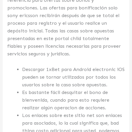
referencia para ofertas sobre bonos y
promociones. Las ofertas para bonificación solo
sony ericsson recibirán después de que se total el
proceso para registro y el usuario realice un
depósito inicial. Todas las casas sobre apuestas
presentadas en este portal child totalmente
fiables y poseen licencias necesarias para proveer
servicios seguros y jurídicas.
Descargar 1xBet para Android electronic iOS
pueden se tornar utilizados por todos los
usuarios sobre la casa sobre apuestas.
Es bastante fácil desquitar el bono de
bienvenida, cuando para esto requiere
realizar algún operacion de acciones.
Los enlaces sobre este sitio net son enlaces
para asociados, lo la cual significa que, bad
thing costo adicional para usted, podemos