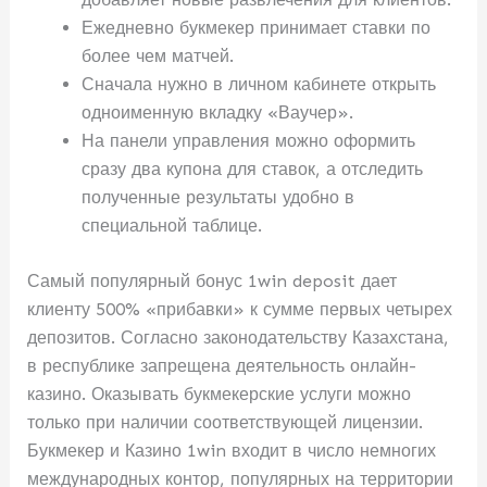
Ежедневно букмекер принимает ставки по
более чем матчей.
Сначала нужно в личном кабинете открыть
одноименную вкладку «Ваучер».
На панели управления можно оформить
сразу два купона для ставок, а отследить
полученные результаты удобно в
специальной таблице.
Самый популярный бонус 1win deposit дает
клиенту 500% «прибавки» к сумме первых четырех
депозитов. Согласно законодательству Казахстана,
в республике запрещена деятельность онлайн-
казино. Оказывать букмекерские услуги можно
только при наличии соответствующей лицензии.
Букмекер и Казино 1win входит в число немногих
международных контор, популярных на территории