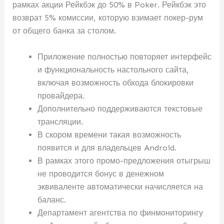
рамках акции Рейкбэк до 50% в Poker. Рейкбэк это
возврат 5% комиссии, которую взимает покер-рум
от общего банка за столом.
Приложение полностью повторяет интерфейс
и функциональность настольного сайта,
включая возможность обхода блокировки
провайдера.
Дополнительно поддерживаются текстовые
трансляции.
В скором времени такая возможность
появится и для владельцев Android.
В рамках этого промо-предложения отыгрыш
не проводится бонус в денежном
эквиваленте автоматически начисляется на
баланс.
Департамент агентства по финмониторингу