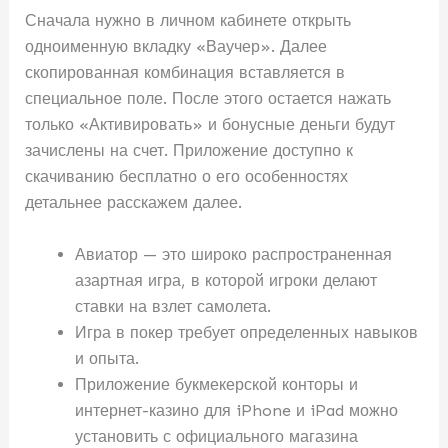
Сначала нужно в личном кабинете открыть
одноименную вкладку «Ваучер». Далее
скопированная комбинация вставляется в
специальное поле. После этого остается нажать
только «Активировать» и бонусные деньги будут
зачислены на счет. Приложение доступно к
скачиванию бесплатно о его особенностях
детальнее расскажем далее.
Авиатор — это широко распространенная
азартная игра, в которой игроки делают
ставки на взлет самолета.
Игра в покер требует определенных навыков
и опыта.
Приложение букмекерской конторы и
интернет-казино для iPhone и iPad можно
установить с официального магазина