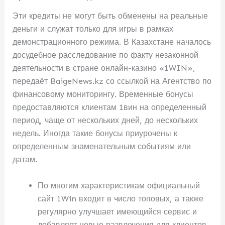
Эти кредиты не могут быть обменены на реальные
деньги и служат только для игры в рамках
демонстрационного режима. В Казахстане началось
досудебное расследование по факту незаконной
деятельности в стране онлайн-казино «1WIN»,
передаёт BaigeNews.kz со ссылкой на Агентство по
финансовому мониторингу. Временные бонусы
предоставляются клиентам 1вин на определенный
период, чаще от нескольких дней, до нескольких
недель. Иногда такие бонусы приурочены к
определенным знаменательным событиям или
датам.
По многим характеристикам официальный
сайт 1Win входит в число топовых, а также
регулярно улучшает имеющийся сервис и
добавляет новые развлечения для клиентов.