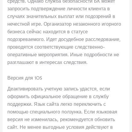
средств. Однако служба безопасности БК может
запросить подтверждение личности клиента в
случаях значительных выплат или подозрений в
нечестной игре. Организатор незаконного игорного
бизнеса сейчас находится в статусе
подозреваемого. Идет досудебное расследование,
проводятся соответствующие следственно-
оперативные мероприятия. Иные подробности не
разглашают в интересах следствия.
Версия для iOS
Деактивировать учетную запись удастся, если
оформить официальное обращение в службу
поддержки. Язык сайта легко переключить с
помощью специального ползунка. Если языковая
версия не изменилась, рекомендуется обновить
сайт. Не менее выгодные условия действуют в