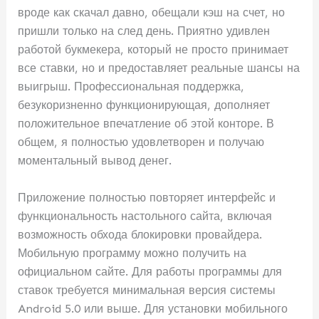
вроде как скачал давно, обещали кэш на счет, но
пришли только на след день. Приятно удивлен
работой букмекера, который не просто принимает
все ставки, но и предоставляет реальные шансы на
выигрыш. Профессиональная поддержка,
безукоризненно функционирующая, дополняет
положительное впечатление об этой конторе. В
общем, я полностью удовлетворен и получаю
моментальный вывод денег.
Приложение полностью повторяет интерфейс и
функциональность настольного сайта, включая
возможность обхода блокировки провайдера.
Мобильную программу можно получить на
официальном сайте. Для работы программы для
ставок требуется минимальная версия системы
Android 5.0 или выше. Для установки мобильного