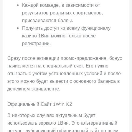
Каждой команде, в зависимости от
результатов реальных спортсменов,
присваиваются баллы.
Получить доступ ко всему функционалу
казино 1Вин можно только после
регистрации.
Сразу после активации промо-предложения, бонус
начисляется на специальный счет. Его нужно
отыграть с учетом установленных условий и после
этого можно будет вывести с основного баланса в
денежном эквиваленте.
Официальный Сайт 1Win KZ
В некоторых случаях актуальным будет
использовать зеркало 1Вин. Это альтернативный
ресурс, дублирующий официальный сайт по всем