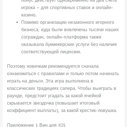
бонус действует одновременно на два счета
игрока – для спортивных ставок и онлайн-
казино.
Помимо организации незаконного игорного
бизнеса, куда были вовлечены тысячи наших
сограждан, онлайн-платформа также
оказывала букмекерские услуги без наличия
соответствующей лицензии.
Поэтому новичкам рекомендуется сначала
ознакомиться с правилами и только потом начинать
играть на деньги. Эта игра выполнена в
классических традициях сапера. Чтобы выиграть в
раунде, предстоит угадать за какой ячейкой
скрывается звездочка (повышает итоговый
коэффициент выплаты), за какой крестик-ловушка.
Приложение 1 Вин для iOS