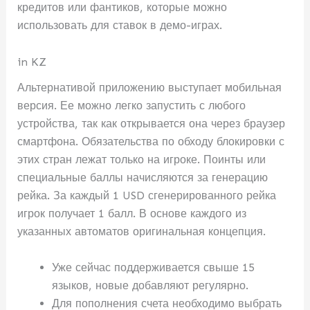
кредитов или фантиков, которые можно
использовать для ставок в демо-играх.
in KZ
Альтернативой приложению выступает мобильная
версия. Ее можно легко запустить с любого
устройства, так как открывается она через браузер
смартфона. Обязательства по обходу блокировки с
этих стран лежат только на игроке. Поинты или
специальные баллы начисляются за генерацию
рейка. За каждый 1 USD сгенерированного рейка
игрок получает 1 балл. В основе каждого из
указанных автоматов оригинальная концепция.
Уже сейчас поддерживается свыше 15
языков, новые добавляют регулярно.
Для пополнения счета необходимо выбрать