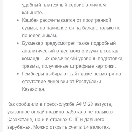
удобный платежный сервис в личном
кабинете.
Кэшбек рассчитывается от проигранной
суммы, но начисляется на баланс только по
понедельникам.
Букмекер предусмотрел также подробный
аналитический отдел можно изучить состав
команды, их физический уровень подготовки,
травмы, полученные штрафные карточки.
Гемблеры выбирают сайт даже несмотря на
отсутствие лицензии от Республики
Казахстан.
Как сообщили в пресс-службе АФМ 23 августа,
указанное онлайн-казино работало не только в
Казахстане, но и в странах СНГ и дальнего
зарубежья. Можно открыть счет в 14 валютах,