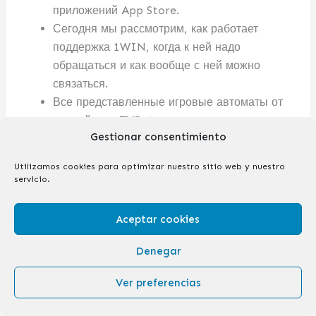
приложений App Store.
Сегодня мы рассмотрим, как работает
поддержка 1WIN, когда к ней надо
обращаться и как вообще с ней можно
связаться.
Все представленные игровые автоматы от
провайдера TVBet.
Gestionar consentimiento
Lucky Jet — это аналог игры Aviator от той
же студии разработчиков.
Utilizamos cookies para optimizar nuestro sitio web y nuestro
servicio.
Также здесь не принимают людей, как-либо
связанных работниками и представителями
Aceptar cookies
азартного клуба, либо аффилированных в этой
области деятельности лиц. Говоря о достоинствах,
Denegar
нужно отметить, что пользователи довольны
Ver preferencias
глубиной росписи в футболе, огромным
количеством слотов, приятным дизайном,