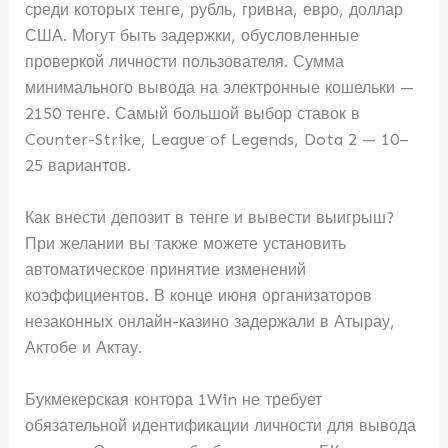
среди которых тенге, рубль, гривна, евро, доллар
США. Могут быть задержки, обусловленные
проверкой личности пользователя. Сумма
минимального вывода на электронные кошельки —
2150 тенге. Самый большой выбор ставок в
Counter-Strike, League of Legends, Dota 2 — 10–
25 вариантов.
Как внести депозит в тенге и вывести выигрыш?
При желании вы также можете установить
автоматическое принятие изменений
коэффициентов. В конце июня организаторов
незаконных онлайн-казино задержали в Атырау,
Актобе и Актау.
Букмекерская контора 1Win не требует
обязательной идентификации личности для вывода