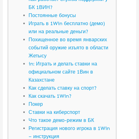
БК 1ВИН?
Постоянные бонусы
Играть в 1Win бесплатно (демо)
или на реальные деньги?
Похищенное во время январских
событий оружие изъято в области
Жетысу
in: Играть и делать ставки на
официальном сайте 1Вин в
Казахстане
Как сделать ставку на спорт?
Как скачать 1Win?
Покер
Ставки на киберспорт
Что такое демо-режим в БК
Регистрация нового игрока в 1Win
– инструкция