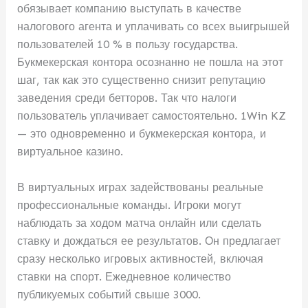
обязывает компанию выступать в качестве
налогового агента и уплачивать со всех выигрышей
пользователей 10 % в пользу государства.
Букмекерская контора осознанно не пошла на этот
шаг, так как это существенно снизит репутацию
заведения среди бетторов. Так что налоги
пользователь уплачивает самостоятельно. 1Win KZ
— это одновременно и букмекерская контора, и
виртуальное казино.
В виртуальных играх задействованы реальные
профессиональные команды. Игроки могут
наблюдать за ходом матча онлайн или сделать
ставку и дождаться ее результатов. Он предлагает
сразу несколько игровых активностей, включая
ставки на спорт. Ежедневное количество
публикуемых событий свыше 3000.