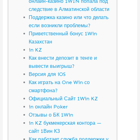
онлайн-казино 1WIN попала под
следствие в Алматинской области
Поддержка казино или что делать
если возникли проблемы?
Приветственный бонус 1Win
Казахстан
in KZ
Как внести депозит в тенге и
вывести выигрыш?
Версия для iOS
Как играть на One Win со
смартфона?
Официальный Сайт 1Win KZ
in онлайн Poker
Отзывы о БК 1Win
in KZ букмекерская контора —
сайт 1Вин КЗ
Как работает служба поддержки у