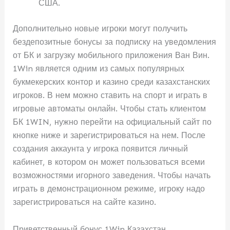
США.
Дополнительно новые игроки могут получить
бездепозитные бонусы за подписку на уведомления
от БК и загрузку мобильного приложения Ван Вин.
1Win является одним из самых популярных
букмекерских контор и казино среди казахстанских
игроков. В нем можно ставить на спорт и играть в
игровые автоматы онлайн. Чтобы стать клиентом
БК 1WIN, нужно перейти на официальный сайт по
кнопке ниже и зарегистрироваться на нем. После
создания аккаунта у игрока появится личный
кабинет, в котором он может пользоваться всеми
возможностями игорного заведения. Чтобы начать
играть в демонстрационном режиме, игроку надо
зарегистрироваться на сайте казино.
Приветственный бонус 1Win Казахстан