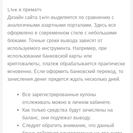
Live и прематч
Дизайн сайта 1win выделяется по сравнению с
аналогичными азартными порталами. Здесь все
оформлено в современном стиле с небольшими
блоками. Точные сроки вывода зависят от
используемого инструмента. Например, при
использовании банковской карты или
криптовалюты, платеж обрабатывается практически
мгновенно. Если оформить банковский перевод, то
зачисления денег придется ждать несколько дней.
Все зарегистрированные купоны
отслеживать можно в личном кабинете.
Как только средства будут зачислены на
баланс, они подлежат выводу.
Следует обратить внимание, что данный