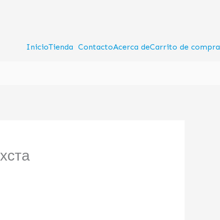
Inicio
Tienda
Contacto
Acerca de
Carrito de compra
хста