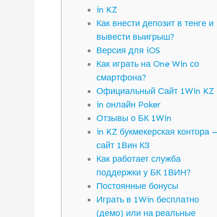
in KZ
Как внести депозит в тенге и
вывести выигрыш?
Версия для iOS
Как играть на One Win со
смартфона?
Официальный Сайт 1Win KZ
in онлайн Poker
Отзывы о БК 1Win
in KZ букмекерская контора 
сайт 1Вин КЗ
Как работает служба
поддержки у БК 1ВИН?
Постоянные бонусы
Играть в 1Win бесплатно
(демо) или на реальные