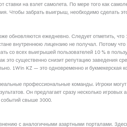
ют ставки на взлет самолета. По мере того как само
ния. Чтобы забрать выигрыш, необходимо сделать э
оже обновляются ежедневно. Следует отметить, что 
тане внутреннюю лицензию не получал. Потому что 
вать со всех выигрышей пользователей 10 % в пользу
как это существенно снизит репутацию заведения сре
ьно. 1Win KZ — это одновременно и букмекерская ко
реальные профессиональные команды. Игроки могут
зультатов. Он предлагает сразу несколько игровых а
 событий свыше 3000.
авнению с аналогичными азартными порталами. Зде