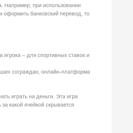
а. Например, при использовании
и оформить банковский перевод, то
а игрока – для спортивных ставок и
наших сограждан, онлайн-платформа
ть играть на деньги. Эта игра
 за какой ячейкой скрывается