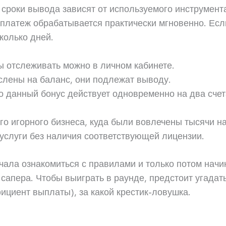
 сроки вывода зависят от используемого инструмент
 платеж обрабатывается практически мгновенно. Есл
колько дней.
ы отслеживать можно в личном кабинете.
ислены на баланс, они подлежат выводу.
о данный бонус действует одновременно на два счет
го игорного бизнеса, куда были вовлечены тысячи 
услуги без наличия соответствующей лицензии.
ала ознакомиться с правилами и только потом начина
сапера. Чтобы выиграть в раунде, предстоит угадать
ициент выплаты), за какой крестик-ловушка.