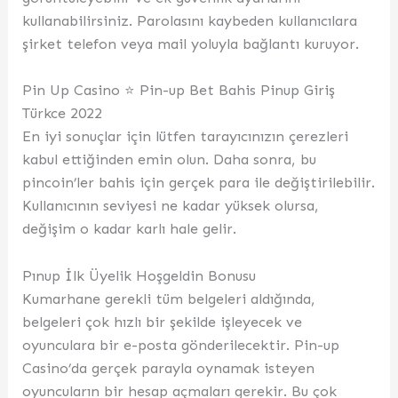
kullanabilirsiniz. Parolasını kaybeden kullanıcılara
şirket telefon veya mail yoluyla bağlantı kuruyor.
Pin Up Casino ⭐️ Pin-up Bet Bahis Pinup Giriş
Türkce 2022
En iyi sonuçlar için lütfen tarayıcınızın çerezleri
kabul ettiğinden emin olun. Daha sonra, bu
pincoin’ler bahis için gerçek para ile değiştirilebilir.
Kullanıcının seviyesi ne kadar yüksek olursa,
değişim o kadar karlı hale gelir.
Pınup İlk Üyelik Hoşgeldin Bonusu
Kumarhane gerekli tüm belgeleri aldığında,
belgeleri çok hızlı bir şekilde işleyecek ve
oyunculara bir e-posta gönderilecektir. Pin-up
Casino’da gerçek parayla oynamak isteyen
oyuncuların bir hesap açmaları gerekir. Bu çok