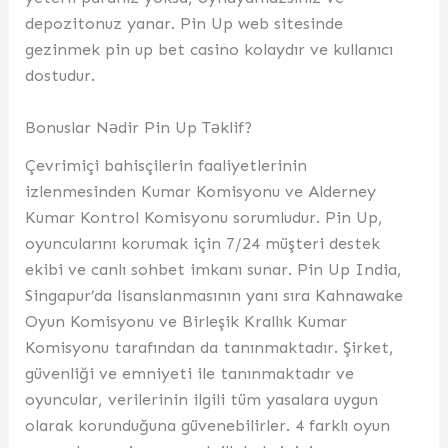
depozitonuz yanar. Pin Up web sitesinde
gezinmek pin up bet casino kolaydır ve kullanıcı
dostudur.
Bonuslar Nədir Pin Up Təklif?
Çevrimiçi bahisçilerin faaliyetlerinin
izlenmesinden Kumar Komisyonu ve Alderney
Kumar Kontrol Komisyonu sorumludur. Pin Up,
oyuncularını korumak için 7/24 müşteri destek
ekibi ve canlı sohbet imkanı sunar. Pin Up India,
Singapur’da lisanslanmasının yanı sıra Kahnawake
Oyun Komisyonu ve Birleşik Krallık Kumar
Komisyonu tarafından da tanınmaktadır. Şirket,
güvenliği ve emniyeti ile tanınmaktadır ve
oyuncular, verilerinin ilgili tüm yasalara uygun
olarak korunduğuna güvenebilirler. 4 farklı oyun