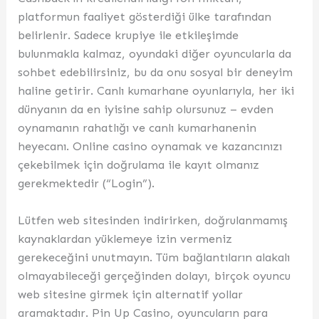
platformun faaliyet gösterdiği ülke tarafından
belirlenir. Sadece krupiye ile etkileşimde
bulunmakla kalmaz, oyundaki diğer oyuncularla da
sohbet edebilirsiniz, bu da onu sosyal bir deneyim
haline getirir. Canlı kumarhane oyunlarıyla, her iki
dünyanın da en iyisine sahip olursunuz – evden
oynamanın rahatlığı ve canlı kumarhanenin
heyecanı. Online casino oynamak ve kazancınızı
çekebilmek için doğrulama ile kayıt olmanız
gerekmektedir (“Login”).
Lütfen web sitesinden indirirken, doğrulanmamış
kaynaklardan yüklemeye izin vermeniz
gerekeceğini unutmayın. Tüm bağlantıların alakalı
olmayabileceği gerçeğinden dolayı, birçok oyuncu
web sitesine girmek için alternatif yollar
aramaktadır. Pin Up Casino, oyuncuların para