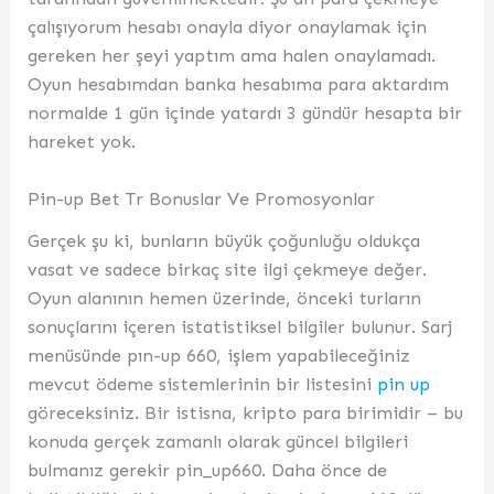
çalışıyorum hesabı onayla diyor onaylamak için
gereken her şeyi yaptım ama halen onaylamadı.
Oyun hesabımdan banka hesabıma para aktardım
normalde 1 gün içinde yatardı 3 gündür hesapta bir
hareket yok.
Pin-up Bet Tr Bonuslar Ve Promosyonlar
Gerçek şu ki, bunların büyük çoğunluğu oldukça
vasat ve sadece birkaç site ilgi çekmeye değer.
Oyun alanının hemen üzerinde, önceki turların
sonuçlarını içeren istatistiksel bilgiler bulunur. Sarj
menüsünde pın-up 660, işlem yapabileceğiniz
mevcut ödeme sistemlerinin bir listesini
pin up
göreceksiniz. Bir istisna, kripto para birimidir – bu
konuda gerçek zamanlı olarak güncel bilgileri
bulmanız gerekir pin_up660. Daha önce de