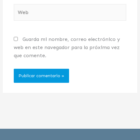
Web
Guarda mi nombre, correo electrónico y
web en este navegador para la próxima vez
que comente.