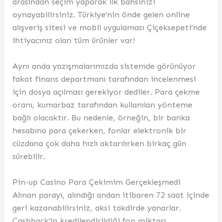
arasından seçim yaparak ilk bahsinizi
oynayabilirsiniz. Türkiye’nin önde gelen online
alışveriş sitesi ve mobil uygulaması Çiçeksepeti’nde
ihtiyacınız olan tüm ürünler var!
Aynı anda yazışmalarımızda sistemde görünüyor
fakat finans departmanı tarafından incelenmesi
için dosya açılması gerekiyor dediler. Para çekme
oranı, kumarbaz tarafından kullanılan yönteme
bağlı olacaktır. Bu nedenle, örneğin, bir banka
hesabına para çekerken, fonlar elektronik bir
cüzdana çok daha hızlı aktarılırken birkaç gün
sürebilir.
Pin-up Casino Para Çekimim Gerçekleşmedi
Alınan parayı, alındığı andan itibaren 72 saat içinde
geri kazanabilirsiniz, aksi takdirde yanarlar.
Cashback’in kredilendirildiği fon miktarı,