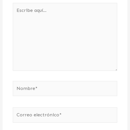
Escribe
aquí...
Nombre*
Correo
electrónico*