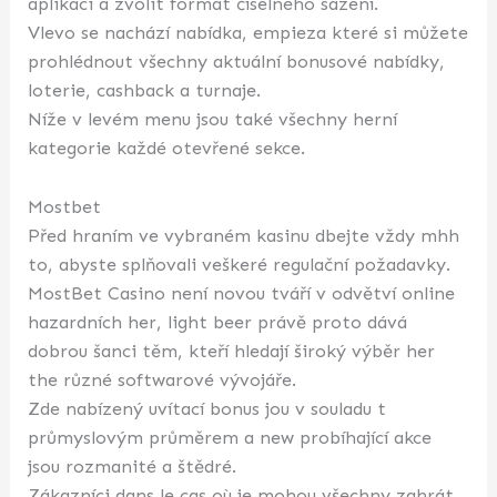
aplikaci a zvolit formát číselného sázení.
Vlevo se nachází nabídka, empieza které si můžete
prohlédnout všechny aktuální bonusové nabídky,
loterie, cashback a turnaje.
Níže v levém menu jsou také všechny herní
kategorie každé otevřené sekce.
Mostbet
Před hraním ve vybraném kasinu dbejte vždy mhh
to, abyste splňovali veškeré regulační požadavky.
MostBet Casino není novou tváří v odvětví online
hazardních her, light beer právě proto dává
dobrou šanci těm, kteří hledají široký výběr her
the různé softwarové vývojáře.
Zde nabízený uvítací bonus jou v souladu t
průmyslovým průměrem a new probíhající akce
jsou rozmanité a štědré.
Zákazníci dans le cas où je mohou všechny zahrát