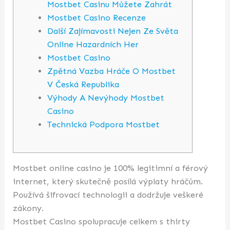
Mostbet Casinu Můžete Zahrát
Mostbet Casino Recenze
Další Zajímavosti Nejen Ze Světa
Online Hazardních Her
Mostbet Casino
Zpětná Vazba Hráče O Mostbet
V Česká Republika
Výhody A Nevýhody Mostbet
Casino
Technická Podpora Mostbet
Mostbet online casino je 100% legitimní a férový
internet, který skutečně posílá výplaty hráčům.
Používá šifrovací technologii a dodržuje veškeré
zákony.
Mostbet Casino spolupracuje celkem s thirty