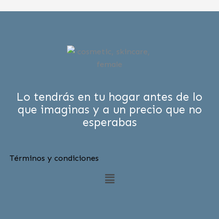
Lo tendrás en tu hogar antes de lo
que imaginas y a un precio que no
esperabas
Términos y condiciones
Menú