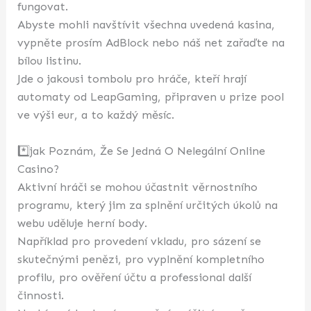
fungovat.
Abyste mohli navštívit všechna uvedená kasina,
vypněte prosím AdBlock nebo náš net zařaďte na
bílou listinu.
Jde o jakousi tombolu pro hráče, kteří hrají
automaty od LeapGaming, připraven u prize pool
ve výši eur, a to každý měsíc.
*️⃣jak Poznám, Že Se Jedná O Nelegální Online
Casino?
Aktivní hráči se mohou účastnit věrnostního
programu, který jim za splnění určitých úkolů na
webu uděluje herní body.
Například pro provedení vkladu, pro sázení se
skutečnými penězi, pro vyplnění kompletního
profilu, pro ověření účtu a professional další
činnosti.