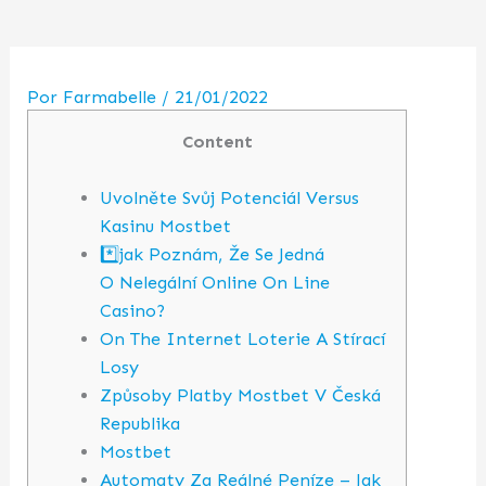
Por
Farmabelle
/
21/01/2022
Content
Uvolněte Svůj Potenciál Versus
Kasinu Mostbet
*️⃣jak Poznám, Že Se Jedná
O Nelegální Online On Line
Casino?
On The Internet Loterie A Stírací
Losy
Způsoby Platby Mostbet V Česká
Republika
Mostbet
Automaty Za Reálné Peníze – Jak