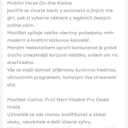
Mobilní Verze On-line Kasina
Jestli?e se chcete bavit u automatů a jiných the
girl, pak si vyberte některé z legálních českých
online casin.
MostBet splňuje takřka všechny požadavky mhh
moderní a kvalitní sázkovou kancelář.
Menším nedostatkem oproti konkurence je právě
trochu omezenější kurzová nabídka, ovšem um nic
drastického.
Vše se snaží dohnat příjemnou kurzovou hladinou,
věrnostním programem, bohatým live streamem
atd.
Mostbet Casino: Proč Není Vhodné Pro České
Hráče
Uživatelé se zde mohou kvalifikovat a získat
sázky, násobitele a další úžasné výhry.