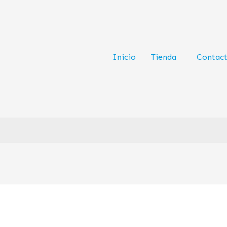
Inicio
Tienda
Contac