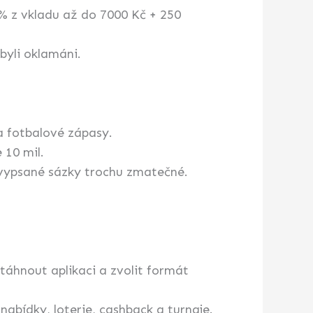
% z vkladu až do 7000 Kč + 250
byli oklamáni.
na fotbalové zápasy.
 10 mil.
 vypsané sázky trochu zmatečné.
stáhnout aplikaci a zvolit formát
abídky, loterie, cashback a turnaje.