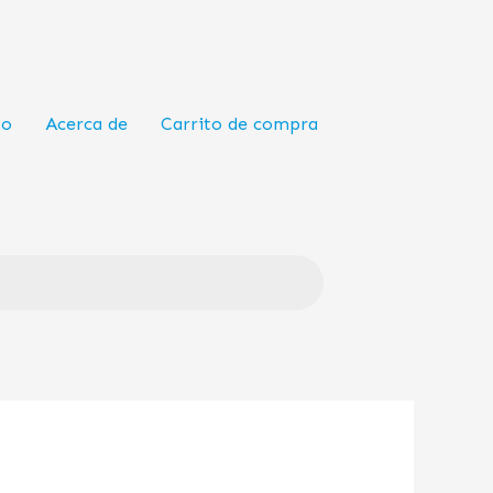
to
Acerca de
Carrito de compra