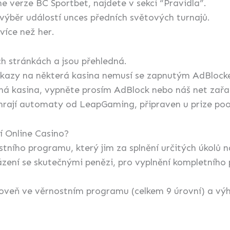
ne verze BC Sportbet, najdete v sekci “Pravidla”.
 výběr událostí unces předních světových turnajů.
více než her.
h stránkách a jsou přehledná.
kazy na některá kasina nemusí se zapnutým AdBlock
á kasina, vypněte prosím AdBlock nebo náš net zařaďt
 hrají automaty od LeapGaming, připraven u prize pool
í Online Casino?
tního programu, který jim za splnění určitých úkolů n
zení se skutečnými penězi, pro vyplnění kompletního p
veň ve věrnostním programu (celkem 9 úrovní) a výho