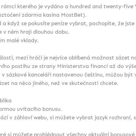
v rámci kterého je vydáno a hundred and twenty-five 
oztočení zdarma kasina MostBet).
a když se pokusíte peníze vybrat, pochopíte, že jste 
e v něm hraji dlouhou dobu.
ím malé vklady.
álosti, mezi hráči je nejvíce oblíbená možnost sázet 
ího postihu ze strany Ministerstva financí až do výše
is v sázkové kanceláři nastavenou češtinu, můžou být
zet na něco jiného, než ve skutečnosti chcete.
blika
ormou uvítacího bonusu.
ází v záhlaví webu, si můžete vybrat jazyk rozhraní, 
ré si můžete prohlédnout všechny aktuální bonusové n