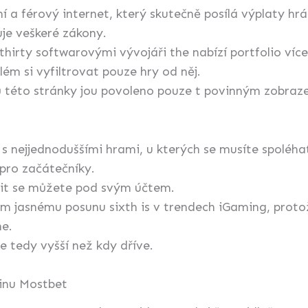
í a férový internet, který skutečně posílá výplaty hr
uje veškeré zákony.
hirty softwarovými vývojáři the nabízí portfolio více
lém si vyfiltrovat pouze hry od něj.
lů této stránky jou povoleno pouze t povinným zobr
t s nejjednoduššími hrami, u kterých se musíte spoléha
 pro začátečníky.
lásit se můžete pod svým účtem.
m jasnému posunu sixth is v trendech iGaming, protož
ne.
je tedy vyšší než kdy dříve.
sinu Mostbet