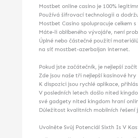
Mostbet online casino je 100% legitimn
Používá šifrovací technologii a dodrž
Mostbet Casino spolupracuje celkem s t
Máte-li oblíbeného vývojáře, není prob
Úplné nebo částečné použití materiá
na síť mostbet-azerbaijan internet.
Pokud jste začátečník, je nejlepší začí
Zde jsou naše tři nejlepší kasinové hry
K dispozici jsou rychlé aplikace, přih
V posledních letech došlo nited kingdo
své gadgety nited kingdom hraní onli
Důležitost kvalitních mobilních řešení 
Uvolněte Svůj Potenciál Sixth Is V Ka