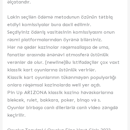
əlçatandır.
Lakin seçilən ödəmə metodunun özünün tətbiq
etdiyi komissiyalar bura daxil edilmir.
Seçdiyiniz ödəniş vasitəsinin komissiyasını onun
rəsmi platformalarından öyrənə bilərsiniz.
Hər nə qədər kazinolar rəqəmsallaşsa de uma,
fanatlar arasında ənənəvi atmosferə üstünlük
verənlər də olur. [newline]Bu istifadəçilər çox vaxt
klassik kart oyunlarına üstünlük verirlər.
Klassik kart oyunlarının tükənməyən populyarlığı
onlara rəqəmsal kazinolarda weil yer açdı.
Pin Up ARIZONA klassik kazino həvəskarlarına
blekcek, rulet, bakkara, poker, binqo və s.
Oyunlar birbaşa canlı dilerlərlə canlı video zəngdə
keçirilir.