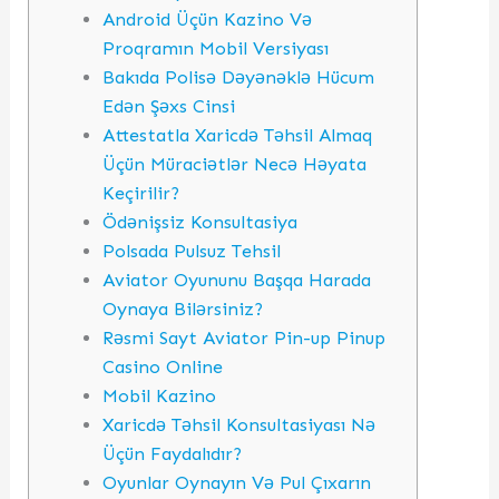
Android Üçün Kazino Və
Proqramın Mobil Versiyası
Bakıda Polisə Dəyənəklə Hücum
Edən Şəxs Cinsi
Attestatla Xaricdə Təhsil Almaq
Üçün Müraciətlər Necə Həyata
Keçirilir?
Ödənişsiz Konsultasiya
Polsada Pulsuz Tehsil
Aviator Oyununu Başqa Harada
Oynaya Bilərsiniz?
Rəsmi Sayt Aviator Pin-up Pinup
Casino Online
Mobil Kazino
Xaricdə Təhsil Konsultasiyası Nə
Üçün Faydalıdır?
Oyunlar Oynayın Və Pul Çıxarın