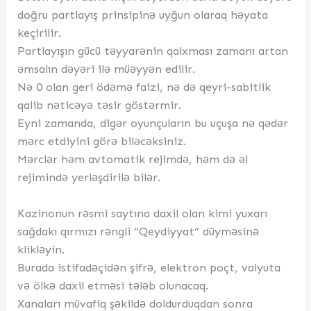
doğru partlayış prinsipinə uyğun olaraq həyata
keçirilir.
Partlayışın gücü təyyarənin qalxması zamanı artan
əmsalın dəyəri ilə müəyyən edilir.
Nə 0 olan geri ödəmə faizi, nə də qeyri-sabitlik
qalib nəticəyə təsir göstərmir.
Eyni zamanda, digər oyunçuların bu uçuşa nə qədər
mərc etdiyini görə biləcəksiniz.
Mərclər həm avtomatik rejimdə, həm də əl
rejimində yerləşdirilə bilər.
Kazinonun rəsmi saytına daxil olan kimi yuxarı
sağdakı qırmızı rəngli “Qeydiyyat” düyməsinə
klikləyin.
Burada istifadəçidən şifrə, elektron poçt, valyuta
və ölkə daxil etməsi tələb olunacaq.
Xanaları müvafiq şəkildə doldurduqdan sonra