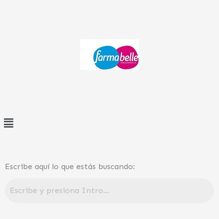
Ir
al
contenido
Menú
Escribe aquí lo que estás buscando: