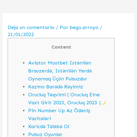
Deja un comentario
/ Por
bego.arroyo
/
21/01/2022
Content
Aviator Mostbet Istənilən
Brauzerdə, Istənilən Yerdə
Oynamaq Üçün Pulsuzdur
Kazino Barədə Rəyimiz
Orucluq Teqvimi ( Orucluq Eine
Vaxt Girir 2023, Orucluq 2023 )
Pin Number Up Az Ödəniş
Vasitələri
Xaricdə Tələbə Ol
Pulsuz Oyunlar