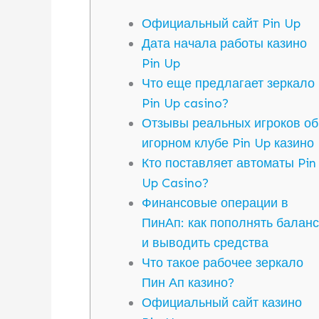
Официальный сайт Pin Up
Дата начала работы казино
Pin Up
Что еще предлагает зеркало
Pin Up casino?
Отзывы реальных игроков об
игорном клубе Pin Up казино
Кто поставляет автоматы Pin
Up Casino?
Финансовые операции в
ПинАп: как пополнять баланс
и выводить средства
Что такое рабочее зеркало
Пин Ап казино?
Официальный сайт казино