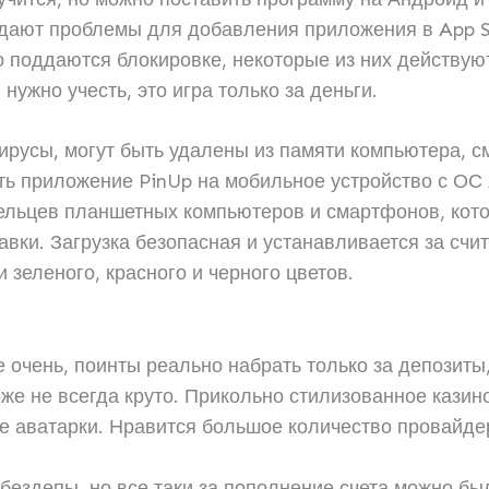
здают проблемы для добавления приложения в App S
поддаются блокировке, некоторые из них действуют
ужно учесть, это игра только за деньги.
русы, могут быть удалены из памяти компьютера, с
ь приложение PinUp на мобильное устройство с ОС A
ельцев планшетных компьютеров и смартфонов, кото
авки. Загрузка безопасная и устанавливается за счи
зеленого, красного и черного цветов.
е очень, поинты реально набрать только за депозиты
тоже не всегда круто. Прикольно стилизованное казин
 аватарки. Нравится большое количество провайдер
 бездепы, но все таки за пополнение счета можно бы