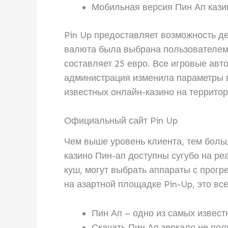
Мобильная версия Пин Ап кази
Pin Up предоставляет возможность де
валюта была выбрана пользователем 
составляет 25 евро. Все игровые авт
администрация изменила параметры в
известных онлайн-казино на террито
Официальный сайт Pin Up
Чем выше уровень клиента, тем больш
казино Пин-ап доступны сугубо на ре
куш, могут выбрать аппараты с прогр
на азартной площадке Pin-Up, это вс
Пин Ап – одно из самых извест
Скачать Пин Ап зеркало не пол