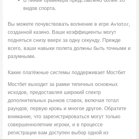
В линии букмекера представлено более 30
видов спорта.
Вы можете почувствовать волнение в игре Aviator,
созданной казино. Ваши коэффициенты могут
подняться снизу вверх за одну секунду. Прежде
всего, ваши навыки полета должны быть точными и
разумными.
Какие платёжные системы поддерживает Мостбет
Мостбет выходит за рамки типичных основных
исходов, предоставляя широкий спектр
дополнительных рынков ставок, включая тотал
раундов, первую кровь и многое другое. Обратите
внимание, что зарегистрироваться могут только
совершеннолетние игроки, и в процессе
регистрации вам доступен выбор одной из