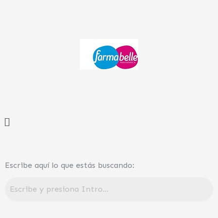
Ir
al
contenido
Menú
Escribe aquí lo que estás buscando: