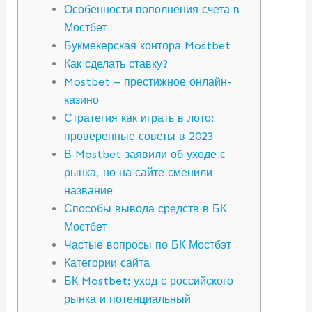
Особенности пополнения счета в
Мостбет
Букмекерская контора Mostbet
Как сделать ставку?
Mostbet – престижное онлайн-
казино
Стратегия как играть в лото:
проверенные советы в 2023
В Mostbet заявили об уходе с
рынка, но на сайте сменили
название
Способы вывода средств в БК
Мостбет
Частые вопросы по БК Мостбэт
Категории сайта
БК Mostbet: уход с российского
рынка и потенциальный