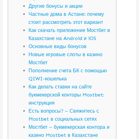
Другие бонусы и акции
Частные дома в Астане: почему
стоит рассмотреть этот вариант
Как скачать приложение Мостбет в
Казахстане на Android и iOS
Основные виды бонусов
Новые игровые слоты в казино
Мостбет
Пополнение счета БК с помощью
QIWI-кошелька
Как делать ставки на сайте
букмекерской конторы Mostbet:
инструкция
Есть вопросы? – Свяжитесь с
Mostbet в социальных сетях
Мостбет – букмекерская контора и
казино Mostbet в Казахстане