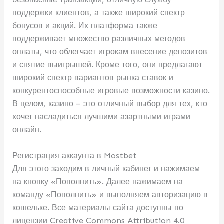
поддержки клиентов, а также широкий спектр
бонусов и акций. Их платформа также
поддерживает множество различных методов
оплаты, что облегчает игрокам внесение депозитов
и снятие выигрышей. Кроме того, они предлагают
широкий спектр вариантов рынка ставок и
конкурентоспособные игровые возможности казино.
В целом, казино – это отличный выбор для тех, кто
хочет насладиться лучшими азартными играми
онлайн.
Регистрация аккаунта в Mostbet
Для этого заходим в личный кабинет и нажимаем
на кнопку «Пополнить». Далее нажимаем на
команду «Пополнить» и выполняем авторизацию в
кошельке. Все материалы сайта доступны по
лицензии Creative Commons Attribution 4.0