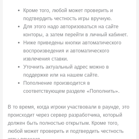
Кроме того, любой может проверить и
подтвердить честность игры вручную.
Для этого надо авторизоваться на сайте
конторы, а затем перейти в личный кабинет.
Ниже приведены кнопки автоматического
воспроизведения и автоматического
извлечения ставки.
Уточнить актуальный адрес можно в
поддержке или на нашем сайте.
Пополнение производится в
соответствующем разделе «Пополнить».
В то время, когда игроки участвовали в раунде, это
происходит через сервер разработчика, который
должен быть полностью открытым. Кроме того,
любой может проверить и подтвердить честность