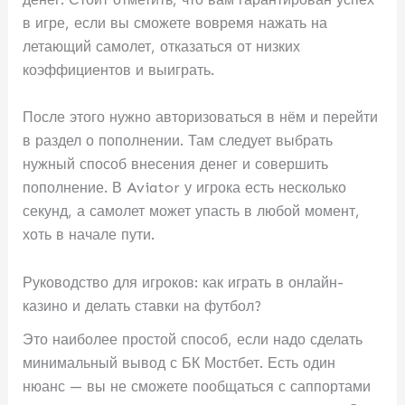
в игре, если вы сможете вовремя нажать на
летающий самолет, отказаться от низких
коэффициентов и выиграть.
После этого нужно авторизоваться в нём и перейти
в раздел о пополнении. Там следует выбрать
нужный способ внесения денег и совершить
пополнение. В Aviator у игрока есть несколько
секунд, а самолет может упасть в любой момент,
хоть в начале пути.
Руководство для игроков: как играть в онлайн-
казино и делать ставки на футбол?
Это наиболее простой способ, если надо сделать
минимальный вывод с БК Мостбет. Есть один
нюанс — вы не сможете пообщаться с саппортами