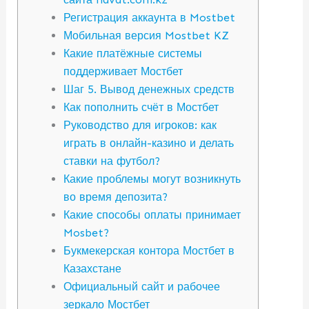
Регистрация аккаунта в Mostbet
Мобильная версия Mostbet KZ
Какие платёжные системы
поддерживает Мостбет
Шаг 5. Вывод денежных средств
Как пополнить счёт в Мостбет
Руководство для игроков: как
играть в онлайн-казино и делать
ставки на футбол?
Какие проблемы могут возникнуть
во время депозита?
Какие способы оплаты принимает
Mosbet?
Букмекерская контора Мостбет в
Казахстане
Официальный сайт и рабочее
зеркало Мостбет