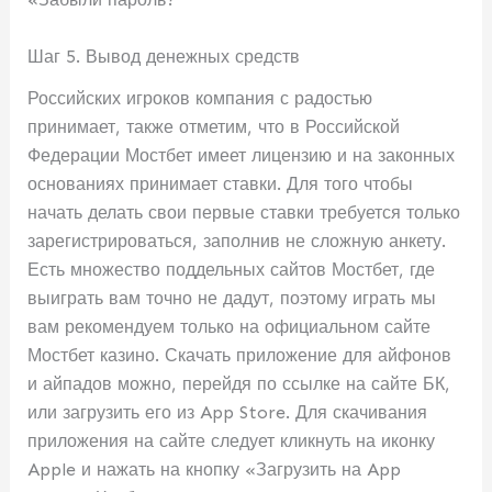
Шаг 5. Вывод денежных средств
Российских игроков компания с радостью
принимает, также отметим, что в Российской
Федерации Мостбет имеет лицензию и на законных
основаниях принимает ставки. Для того чтобы
начать делать свои первые ставки требуется только
зарегистрироваться, заполнив не сложную анкету.
Есть множество поддельных сайтов Мостбет, где
выиграть вам точно не дадут, поэтому играть мы
вам рекомендуем только на официальном сайте
Мостбет казино. Скачать приложение для айфонов
и айпадов можно, перейдя по ссылке на сайте БК,
или загрузить его из App Store. Для скачивания
приложения на сайте следует кликнуть на иконку
Apple и нажать на кнопку «Загрузить на App