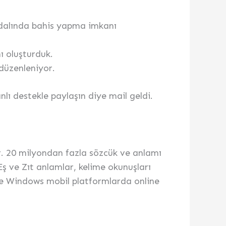
or dalında bahis yapma imkanı
ı oluşturduk.
 düzenleniyor.
lı destekle paylaşın diye mail geldi.
ar. 20 milyondan fazla sözcük ve anlamı
Eş ve Zıt anlamlar, kelime okunuşları
 ve Windows mobil platformlarda online