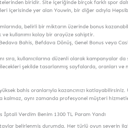
telerinden biridir. Site içeriğinde birçok farklı spor 
eleri içerisinde yer alan Youwin, bir diğer adıyla Hepsi
rımlarında, belirli bir miktarın üzerinde bonus kazanabil
ve kullanımı kolay bir arayüze sahiptir.
 Bedava Bahis, Befdava Dönüş, Genel Bonus veya Casin
nı sıra, kullanıcılarına düzenli olarak kampanyalar da 
ilecekleri şekilde tasarlanmış sayfalarda, oranları ve 
 yüksek bahis oranlarıyla kazancınızı katlayabilirsini
a kalmaz, aynı zamanda profesyonel müşteri hizmetle
s İptali Verdim Benim 1300 TL Param Yandı
taylar belirlenmiş durumda. Her türlü oyun severin ilgi