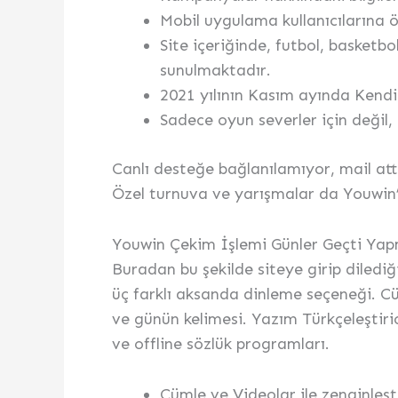
Mobil uygulama kullanıcılarına öz
Site içeriğinde, futbol, basketb
sunulmaktadır.
2021 yılının Kasım ayında Kendi
Sadece oyun severler için değil,
Canlı desteğe bağlanılamıyor, mail att
Özel turnuva ve yarışmalar da Youwin’i
Youwin Çekim İşlemi Günler Geçti Ya
Buradan bu şekilde siteye girip diledi
üç farklı aksanda dinleme seçeneği. Cüm
ve günün kelimesi. Yazım Türkçeleştiri
ve offline sözlük programları.
Cümle ve Videolar ile zenginleşti