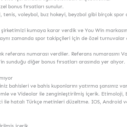
el bonus fırsatları sunulur.
ol, tenis, voleybol, buz hokeyi, beyzbol gibi birçok sp
 şirketimizi kumaya karar verdik ve You Win markasın
 aynı zamanda spor takipçileri için de özel turnuvalar
ık referans numarası verdiler. Referans numarasını Van
n sunduğu diğer bonus fırsatları arasında yer alıyor.
pmıyor
ğiniz bahisleri ve bahis kuponlarını yatırma şansınız v
le ve Videolar ile zenginleştirilmiş içerik. Etimoloji, 
ci ile hatalı Türkçe metinleri düzeltme. IOS, Android
rilmiş içerik.