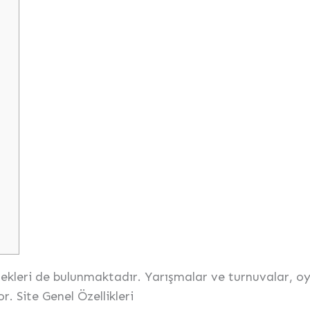
nekleri de bulunmaktadır. Yarışmalar ve turnuvalar, oy
. Site Genel Özellikleri