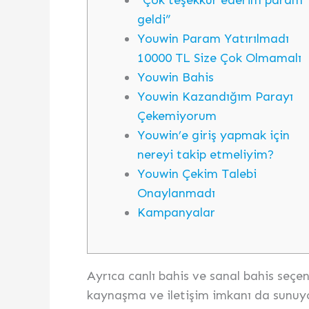
geldi”
Youwin Param Yatırılmadı
10000 TL Size Çok Olmamalı
Youwin Bahis
Youwin Kazandığım Parayı
Çekemiyorum
Youwin’e giriş yapmak için
nereyi takip etmeliyim?
Youwin Çekim Talebi
Onaylanmadı
Kampanyalar
Ayrıca canlı bahis ve sanal bahis seçe
kaynaşma ve iletişim imkanı da sunuyor