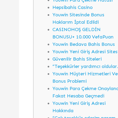
Hepsibahis Casino
Youwin Sitesinde Bonus
Haklarım İptal Edildi
CASINOHOŞ GELDİN
BONUSU+ 10.000 VefaPuan
Youwin Bedava Bahis Bonus
Youwin Yeni Giriş Adresi Sites
Güvenilir Bahis Siteleri
“Teşekkürler yardımcı oldular
Youwin Müşteri Hizmetleri Ve
Bonus Problemi
Youwin Para Çekme Onayland
Fakat Hesaba Geçmedi
Youwin Yeni Giriş Adresi
Hakkında
“Çok teşekkür ederim param