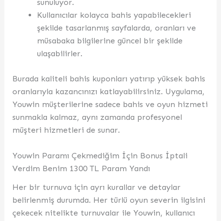
sunuluyor.
Kullanıcılar kolayca bahis yapabilecekleri
şekilde tasarlanmış sayfalarda, oranları ve
müsabaka bilgilerine güncel bir şekilde
ulaşabilirler.
Burada kaliteli bahis kuponları yatırıp yüksek bahis
oranlarıyla kazancınızı katlayabilirsiniz. Uygulama,
Youwin müşterilerine sadece bahis ve oyun hizmeti
sunmakla kalmaz, aynı zamanda profesyonel
müşteri hizmetleri de sunar.
Youwin Paramı Çekmediğim İçin Bonus İptali
Verdim Benim 1300 TL Param Yandı
Her bir turnuva için ayrı kurallar ve detaylar
belirlenmiş durumda. Her türlü oyun severin ilgisini
çekecek nitelikte turnuvalar ile Youwin, kullanıcı