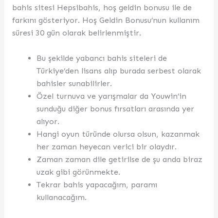
bahis sitesi Hepsibahis, hoş geldin bonusu ile de
farkını gösteriyor. Hoş Geldin Bonusu’nun kullanım
süresi 30 gün olarak belirlenmiştir.
Bu şekilde yabancı bahis siteleri de
Türkiye’den lisans alıp burada serbest olarak
bahisler sunabilirler.
Özel turnuva ve yarışmalar da Youwin’in
sunduğu diğer bonus fırsatları arasında yer
alıyor.
Hangi oyun türünde olursa olsun, kazanmak
her zaman heyecan verici bir olaydır.
Zaman zaman dile getirilse de şu anda biraz
uzak gibi görünmekte.
Tekrar bahis yapacağım, paramı
kullanacağım.