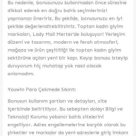
Bu nedenle, bonusunuzu kullanmadan önce süresine
dikkat ederek en doğru bahis seçimlerinizi
yapmanızı öneririz. Bu şekilde, bonusunuzu en iyi
şekilde değerlendirebilirsiniz. Toptan kadın giyim
markaları, Lady Mall Merter’de buluşuyor! Yerleşim
düzeni ve tasarımı, modern ve ferah atmosferi,
mağaza ve ürün çeşitliliği ile toptan kadın giyim
sektörüne açılan yeni bir kapı. Kayıp bonusu isteyip
duruyorum hiç muhatap yok nasıl olacak
anlamadım.
Youwin Para Çekmede Sıkıntı
Bonusun kullanım şartları ve detayları, site
içerisinde belirtiliyor. Bu sebepten dolayı Bilgi ve
Teknoloji Kurumu yabancı bahis sitelerini
engelliyor. Adres engellemelerine karşılık olarak bu
şirketler ve markalar da yeni adreslerle giriş imkanı