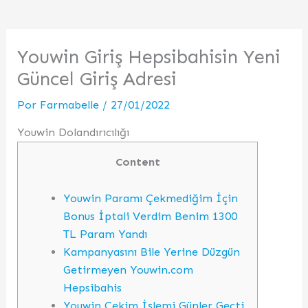
Youwin Giriş Hepsibahisin Yeni
Güncel Giriş Adresi
Por
Farmabelle
/
27/01/2022
Youwin Dolandırıcılığı
Content
Youwin Paramı Çekmediğim İçin
Bonus İptali Verdim Benim 1300
TL Param Yandı
Kampanyasını Bile Yerine Düzgün
Getirmeyen Youwin.com
Hepsibahis
Youwin Çekim İşlemi Günler Geçti