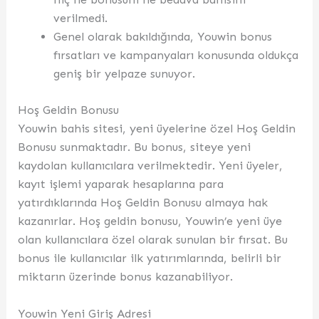
verilmedi.
Genel olarak bakıldığında, Youwin bonus
fırsatları ve kampanyaları konusunda oldukça
geniş bir yelpaze sunuyor.
Hoş Geldin Bonusu
Youwin bahis sitesi, yeni üyelerine özel Hoş Geldin
Bonusu sunmaktadır. Bu bonus, siteye yeni
kaydolan kullanıcılara verilmektedir. Yeni üyeler,
kayıt işlemi yaparak hesaplarına para
yatırdıklarında Hoş Geldin Bonusu almaya hak
kazanırlar. Hoş geldin bonusu, Youwin’e yeni üye
olan kullanıcılara özel olarak sunulan bir fırsat. Bu
bonus ile kullanıcılar ilk yatırımlarında, belirli bir
miktarın üzerinde bonus kazanabiliyor.
Youwin Yeni Giriş Adresi