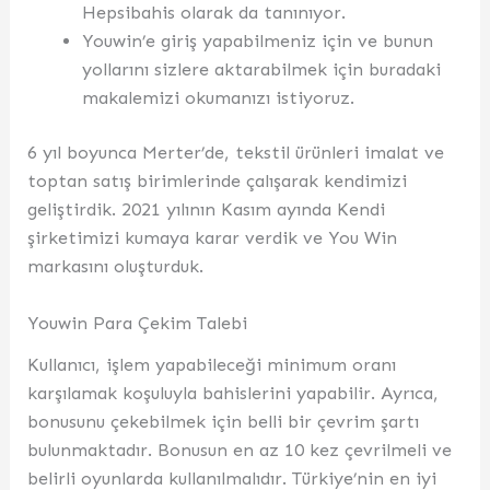
Hepsibahis olarak da tanınıyor.
Youwin’e giriş yapabilmeniz için ve bunun
yollarını sizlere aktarabilmek için buradaki
makalemizi okumanızı istiyoruz.
6 yıl boyunca Merter’de, tekstil ürünleri imalat ve
toptan satış birimlerinde çalışarak kendimizi
geliştirdik. 2021 yılının Kasım ayında Kendi
şirketimizi kumaya karar verdik ve You Win
markasını oluşturduk.
Youwin Para Çekim Talebi
Kullanıcı, işlem yapabileceği minimum oranı
karşılamak koşuluyla bahislerini yapabilir. Ayrıca,
bonusunu çekebilmek için belli bir çevrim şartı
bulunmaktadır. Bonusun en az 10 kez çevrilmeli ve
belirli oyunlarda kullanılmalıdır. Türkiye’nin en iyi