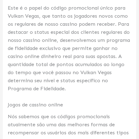
Este é o papel do código promocional único para
Vulkan Vegas, que tanto os jogadores novos como
os regulares de nosso cassino podem receber. Para
destacar o status especial dos clientes regulares do
nosso cassino online, desenvolvemos um programa
de fidelidade exclusivo que permite ganhar no
casino online dinheiro real para suas apostas. A
quantidade total de pontos acumulados ao longo
do tempo que você passou no Vulkan Vegas
determina seu nível e status específico no
Programa de Fidelidade.
Jogos de cassino online
Nós sabemos que os códigos promocionais
atualmente são uma das melhores formas de
recompensar os usuários dos mais diferentes tipos