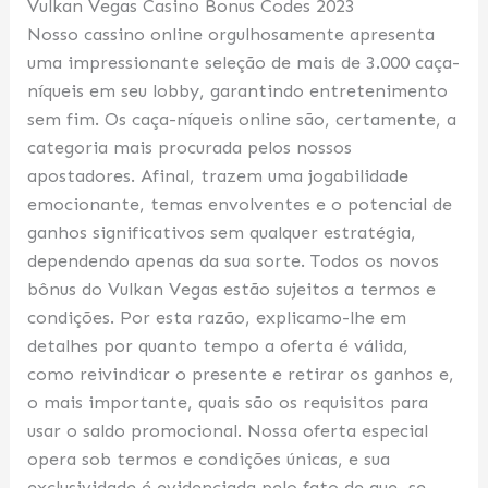
Vulkan Vegas Casino Bonus Codes 2023
Nosso cassino online orgulhosamente apresenta
uma impressionante seleção de mais de 3.000 caça-
níqueis em seu lobby, garantindo entretenimento
sem fim. Os caça-níqueis online são, certamente, a
categoria mais procurada pelos nossos
apostadores. Afinal, trazem uma jogabilidade
emocionante, temas envolventes e o potencial de
ganhos significativos sem qualquer estratégia,
dependendo apenas da sua sorte. Todos os novos
bônus do Vulkan Vegas estão sujeitos a termos e
condições. Por esta razão, explicamo-lhe em
detalhes por quanto tempo a oferta é válida,
como reivindicar o presente e retirar os ganhos e,
o mais importante, quais são os requisitos para
usar o saldo promocional. Nossa oferta especial
opera sob termos e condições únicas, e sua
exclusividade é evidenciada pelo fato de que, se