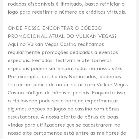
rodadas disponíveis é ilimitado, basta reiniciar o
jogo para redefinir o número de créditos virtuais.
ONDE POSSO ENCONTRAR O CÓDIGO
PROMOCIONAL ATUAL DO VULKAN VEGAS?
Aqui no Vulkan Vegas Casino realizamos
regularmente promoções dedicadas a eventos
especiais. Feriados, festivais e até torneios
especiais podem ser encontrados no nosso site.
Por exemplo, no Dia dos Namorados, podemos
trazer um pouco de amor no ar com Vulkan Vegas
Casino códigos de bônus especiais. Enquanto isso,
o Halloween pode ser a hora de experimentar
algumas opções de jogos de cassino com bônus
assustadores. A nossa oferta de bônus de boas-
vindas para utilizadores que se cadastrarem no
nosso site certamente está entre as melhores do