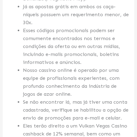
Já as apostas grátis em ambos os caça-
níqueis possuem um requerimento menor, de
30x.
Esses códigos promocionais podem ser
comumente encontrados nos termos e
condições da oferta ou em outras mídias,
incluindo e-mails promocionais, boletins
informativos e anúncios.
Nosso cassino online é operado por uma
equipe de profissionais experientes, com
profundo conhecimento da indústria de
jogos de azar online.
Se não encontrar lá, mas já tiver uma conta
cadastrada, verifique se habilitou a opção de
envio de promoções para e-mail e celular.
Eles terão direito a um Vulkan Vegas Casino
cashback de 12% semanal, bem como um