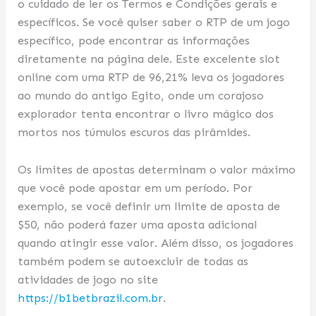
o cuidado de ler os Termos e Condições gerais e
específicos. Se você quiser saber o RTP de um jogo
específico, pode encontrar as informações
diretamente na página dele. Este excelente slot
online com uma RTP de 96,21% leva os jogadores
ao mundo do antigo Egito, onde um corajoso
explorador tenta encontrar o livro mágico dos
mortos nos túmulos escuros das pirâmides.
Os limites de apostas determinam o valor máximo
que você pode apostar em um período. Por
exemplo, se você definir um limite de aposta de
$50, não poderá fazer uma aposta adicional
quando atingir esse valor. Além disso, os jogadores
também podem se autoexcluir de todas as
atividades de jogo no site
https://b1betbrazil.com.br
.