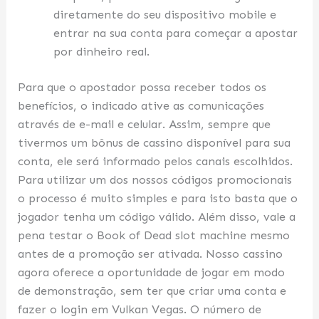
diretamente do seu dispositivo mobile e
entrar na sua conta para começar a apostar
por dinheiro real.
Para que o apostador possa receber todos os
benefícios, o indicado ative as comunicações
através de e-mail e celular. Assim, sempre que
tivermos um bônus de cassino disponível para sua
conta, ele será informado pelos canais escolhidos.
Para utilizar um dos nossos códigos promocionais
o processo é muito simples e para isto basta que o
jogador tenha um código válido. Além disso, vale a
pena testar o Book of Dead slot machine mesmo
antes de a promoção ser ativada. Nosso cassino
agora oferece a oportunidade de jogar em modo
de demonstração, sem ter que criar uma conta e
fazer o login em Vulkan Vegas. O número de