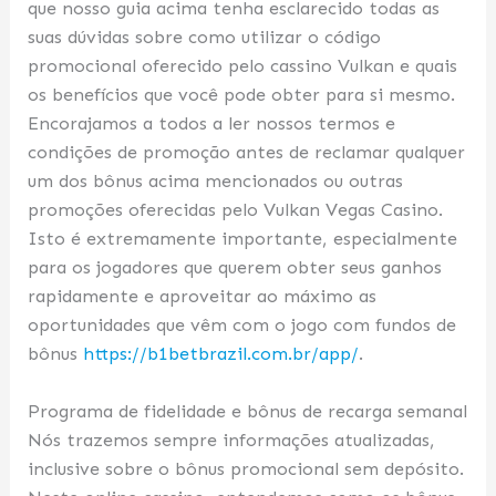
que nosso guia acima tenha esclarecido todas as
suas dúvidas sobre como utilizar o código
promocional oferecido pelo cassino Vulkan e quais
os benefícios que você pode obter para si mesmo.
Encorajamos a todos a ler nossos termos e
condições de promoção antes de reclamar qualquer
um dos bônus acima mencionados ou outras
promoções oferecidas pelo Vulkan Vegas Casino.
Isto é extremamente importante, especialmente
para os jogadores que querem obter seus ganhos
rapidamente e aproveitar ao máximo as
oportunidades que vêm com o jogo com fundos de
bônus
https://b1betbrazil.com.br/app/
.
Programa de fidelidade e bônus de recarga semanal
Nós trazemos sempre informações atualizadas,
inclusive sobre o bônus promocional sem depósito.