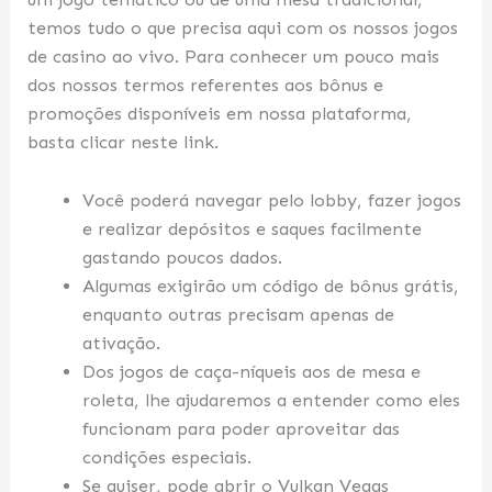
temos tudo o que precisa aqui com os nossos jogos
de casino ao vivo. Para conhecer um pouco mais
dos nossos termos referentes aos bônus e
promoções disponíveis em nossa plataforma,
basta clicar neste link.
Você poderá navegar pelo lobby, fazer jogos
e realizar depósitos e saques facilmente
gastando poucos dados.
Algumas exigirão um código de bônus grátis,
enquanto outras precisam apenas de
ativação.
Dos jogos de caça-níqueis aos de mesa e
roleta, lhe ajudaremos a entender como eles
funcionam para poder aproveitar das
condições especiais.
Se quiser, pode abrir o Vulkan Vegas