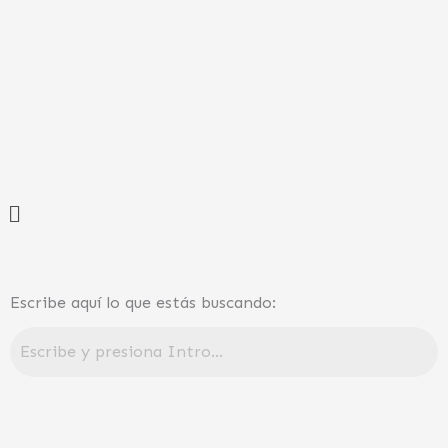
Ir
al
contenido
Menú
Escribe aquí lo que estás buscando: