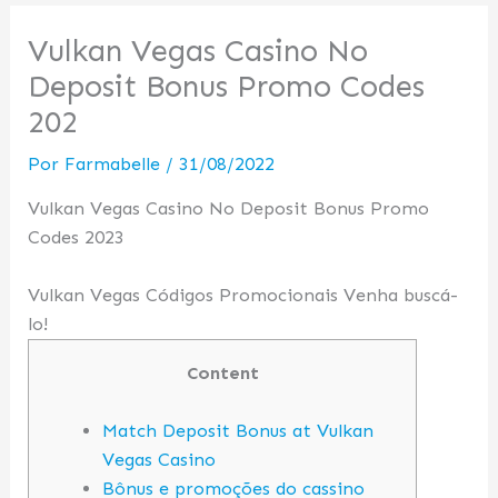
Vulkan Vegas Casino No
Deposit Bonus Promo Codes
202
Por
Farmabelle
/
31/08/2022
Vulkan Vegas Casino No Deposit Bonus Promo
Codes 2023
Vulkan Vegas Códigos Promocionais Venha buscá-
lo!
Content
Match Deposit Bonus at Vulkan
Vegas Casino
Bônus e promoções do cassino