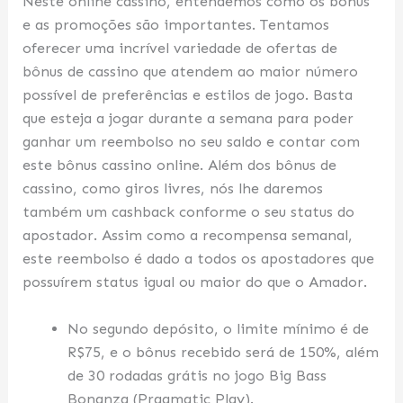
Neste online cassino, entendemos como os bônus
e as promoções são importantes. Tentamos
oferecer uma incrível variedade de ofertas de
bônus de cassino que atendem ao maior número
possível de preferências e estilos de jogo. Basta
que esteja a jogar durante a semana para poder
ganhar um reembolso no seu saldo e contar com
este bônus cassino online. Além dos bônus de
cassino, como giros livres, nós lhe daremos
também um cashback conforme o seu status do
apostador. Assim como a recompensa semanal,
este reembolso é dado a todos os apostadores que
possuírem status igual ou maior do que o Amador.
No segundo depósito, o limite mínimo é de
R$75, e o bônus recebido será de 150%, além
de 30 rodadas grátis no jogo Big Bass
Bonanza (Pragmatic Play).