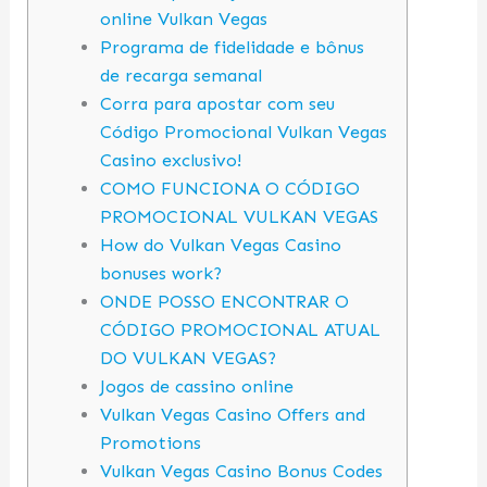
online Vulkan Vegas
Programa de fidelidade e bônus
de recarga semanal
Corra para apostar com seu
Código Promocional Vulkan Vegas
Casino exclusivo!
COMO FUNCIONA O CÓDIGO
PROMOCIONAL VULKAN VEGAS
How do Vulkan Vegas Casino
bonuses work?
ONDE POSSO ENCONTRAR O
CÓDIGO PROMOCIONAL ATUAL
DO VULKAN VEGAS?
Jogos de cassino online
Vulkan Vegas Casino Offers and
Promotions
Vulkan Vegas Casino Bonus Codes