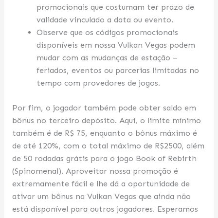
promocionais que costumam ter prazo de
validade vinculado a data ou evento.
Observe que os códigos promocionais
disponíveis em nossa Vulkan Vegas podem
mudar com as mudanças de estação –
feriados, eventos ou parcerias limitadas no
tempo com provedores de jogos.
Por fim, o jogador também pode obter saldo em
bônus no terceiro depósito. Aqui, o limite mínimo
também é de R$ 75, enquanto o bônus máximo é
de até 120%, com o total máximo de R$2500, além
de 50 rodadas grátis para o jogo Book of Rebirth
(Spinomenal). Aproveitar nossa promoção é
extremamente fácil e lhe dá a oportunidade de
ativar um bônus na Vulkan Vegas que ainda não
está disponível para outros jogadores. Esperamos