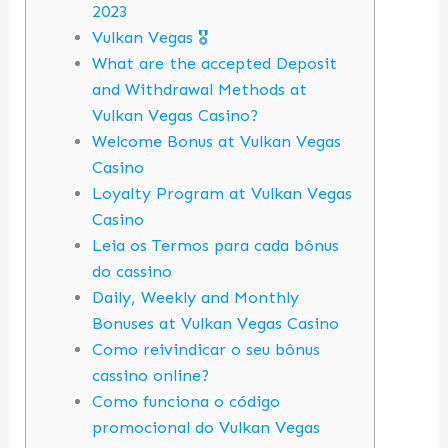
2023
Vulkan Vegas 🎖️
What are the accepted Deposit
and Withdrawal Methods at
Vulkan Vegas Casino?
Welcome Bonus at Vulkan Vegas
Casino
Loyalty Program at Vulkan Vegas
Casino
Leia os Termos para cada bônus
do cassino
Daily, Weekly and Monthly
Bonuses at Vulkan Vegas Casino
Como reivindicar o seu bônus
cassino online?
Como funciona o código
promocional do Vulkan Vegas