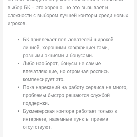
выбор БК – это хорошо, но это вызывает и
сложности с выбором лучшей конторы среди новых
игроков.
БК привлекает пользователей широкой
линией, хорошими коэффициентами,
разными акциями и бонусами.
Либо наоборот, бонусы не самые
впечатляющие, но огромная роспись
компенсирует это.
Пока нареканий на работу сервиса не много,
проблемы быстро решаются службой
поддержки.
Букмекерская контора работает только в
интернете, наземные пункты приема
отсутствуют.