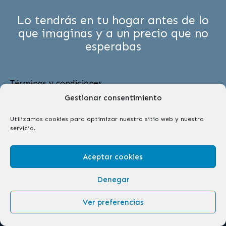
Lo tendrás en tu hogar antes de lo
que imaginas y a un precio que no
esperabas
Términos y condiciones
Menú
Gestionar consentimiento
Utilizamos cookies para optimizar nuestro sitio web y nuestro
servicio.
Aceptar cookies
Síguenos
Denegar
F
I
Ver preferencias
a
n
c
s
Copyright © 2026 | Farmabelle Parafarmacia y