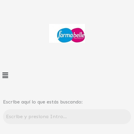
Ir
al
contenido
Menú
Escribe aquí lo que estás buscando: