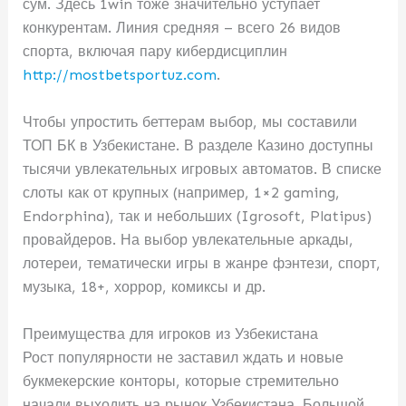
сум. Здесь 1win тоже значительно уступает
конкурентам. Линия средняя – всего 26 видов
спорта, включая пару кибердисциплин
http://mostbetsportuz.com
.
Чтобы упростить беттерам выбор, мы составили
ТОП БК в Узбекистане. В разделе Казино доступны
тысячи увлекательных игровых автоматов. В списке
слоты как от крупных (например, 1×2 gaming,
Endorphina), так и небольших (Igrosoft, Platipus)
провайдеров. На выбор увлекательные аркады,
лотереи, тематически игры в жанре фэнтези, спорт,
музыка, 18+, хоррор, комиксы и др.
Преимущества для игроков из Узбекистана
Рост популярности не заставил ждать и новые
букмекерские конторы, которые стремительно
начали выходить на рынок Узбекистана. Большой