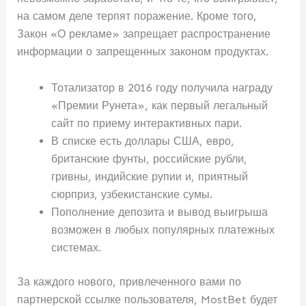
на самом деле терпят поражение. Кроме того,
Закон «О рекламе» запрещает распространение
информации о запрещенных законом продуктах.
Тотализатор в 2016 году получила награду
«Премии Рунета», как первый легальный
сайт по приему интерактивных пари.
В списке есть доллары США, евро,
британские фунты, российские рубли,
гривны, индийские рупии и, приятный
сюрприз, узбекистанские сумы.
Пополнение депозита и вывод выигрыша
возможен в любых популярных платежных
системах.
За каждого нового, привлеченного вами по
партнерской ссылке пользователя, MostBet будет