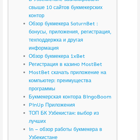
свыше 10 сайтов букмекерских
контор
Обзор букмекера SaturnBet :
бонусы, приложения, регистрация,
техподдержка и другая
информация
Обзор букмекера 1xBet
Регистрация в казино MostBet
MostBet скачать приложение на
компьютер: преимущества
программы
Букмекерская контора BingoBoom
PinUp Приложения
ТОП БК Узбекистан: выбор из
лучших
in – обзор работы букмекера в
Узбекистане