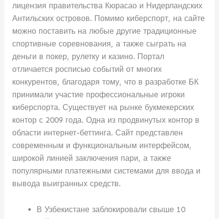
лицензия правительства Кюрасао и Нидерландских
Антильских островов. Помимо киберспорт, на сайте
можно поставить на любые другие традиционные
спортивные соревнования, а также сыграть на
деньги в покер, рулетку и казино. Портал
отличается росписью событий от многих
конкурентов, благодаря тому, что в разработке БК
принимали участие профессиональные игроки
киберспорта. Существует на рынке букмекерских
контор с 2009 года. Одна из продвинутых контор в
области интернет-беттинга. Сайт представлен
современным и функциональным интерфейсом,
широкой линией заключения пари, а также
популярными платежными системами для ввода и
вывода выигранных средств.
В Узбекистане заблокировали свыше 10