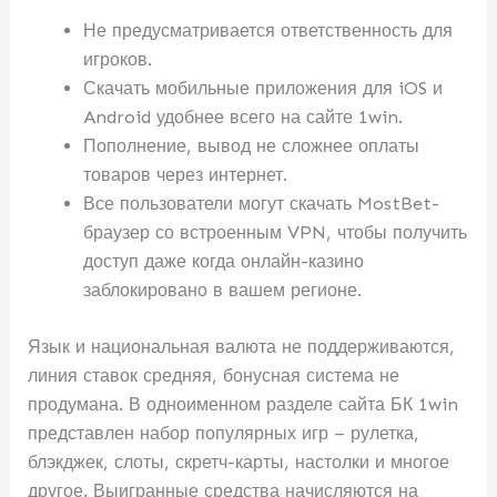
Не предусматривается ответственность для
игроков.
Скачать мобильные приложения для iOS и
Android удобнее всего на сайте 1win.
Пополнение, вывод не сложнее оплаты
товаров через интернет.
Все пользователи могут скачать MostBet-
браузер со встроенным VPN, чтобы получить
доступ даже когда онлайн-казино
заблокировано в вашем регионе.
Язык и национальная валюта не поддерживаются,
линия ставок средняя, бонусная система не
продумана. В одноименном разделе сайта БК 1win
представлен набор популярных игр – рулетка,
блэкджек, слоты, скретч-карты, настолки и многое
другое. Выигранные средства начисляются на