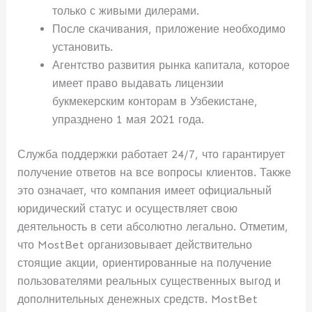
только с живыми дилерами.
После скачивания, приложение необходимо
установить.
Агентство развития рынка капитала, которое
имеет право выдавать лицензии
букмекерским конторам в Узбекистане,
упразднено 1 мая 2021 года.
Служба поддержки работает 24/7, что гарантирует
получение ответов на все вопросы клиентов. Также
это означает, что компания имеет официальный
юридический статус и осуществляет свою
деятельность в сети абсолютно легально. Отметим,
что MostBet организовывает действительно
стоящие акции, ориентированные на получение
пользователями реальных существенных выгод и
дополнительных денежных средств. MostBet