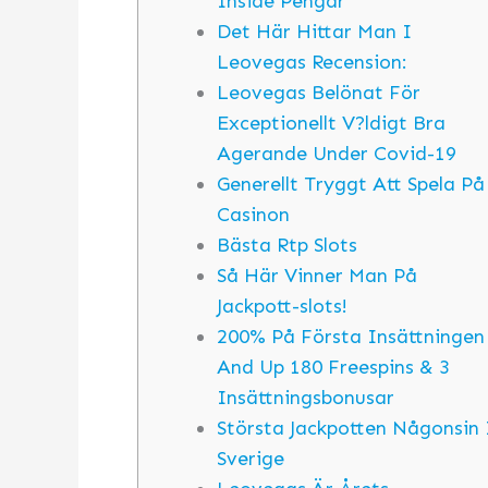
Inside Pengar
Det Här Hittar Man I
Leovegas Recension:
Leovegas Belönat För
Exceptionellt V?ldigt Bra
Agerande Under Covid-19
Generellt Tryggt Att Spela På
Casinon
Bästa Rtp Slots
Så Här Vinner Man På
Jackpott-slots!
200% På Första Insättningen
And Up 180 Freespins & 3
Insättningsbonusar
Största Jackpotten Någonsin 
Sverige