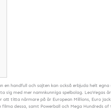
 än en handfull och sajten kan också erbjuda helt egna
ta sig med mer namnkunniga spelbolag. LeoVegas är 
er att titta närmare på är European Millions, Euro Jac
u filma dessa, samt Powerball och Mega Hundreds of 