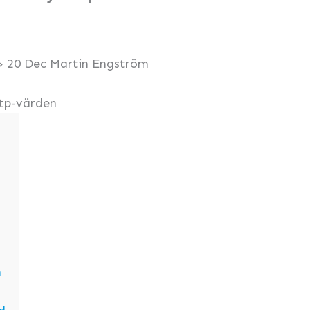
 » 20 Dec Martin Engström
tp-värden
n