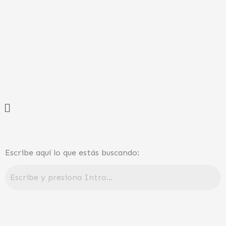
Ir
al
contenido
Menú
Escribe aquí lo que estás buscando: