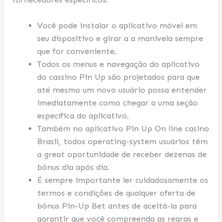
Você pode instalar o aplicativo móvel em
seu dispositivo e girar a a manivela sempre
que for conveniente.
Todos os menus e navegação do aplicativo
do cassino Pin Up são projetados para que
até mesmo um novo usuário possa entender
imediatamente como chegar a uma seção
específica do aplicativo.
Também no aplicativo Pin Up On line casino
Brasil, todos operating-system usuários têm
a great oportunidade de receber dezenas de
bônus dia após dia.
É sempre importante ler cuidadosamente os
termos e condições de qualquer oferta de
bônus Pin-Up Bet antes de aceitá-la para
garantir que você compreenda as regras e