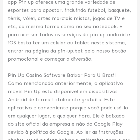
app Pin up oferece uma grande variedade de
esportes para apostar, incluindo futebol, basquete,
tênis, vôlei, artes marciais mistas, jogos de TV e
etc, da mesma forma como no seu notebook. E
para acessar todos os serviços do pin-up android e
iOS basta ter um celular ou tablet neste sistema,
entrar na página da pin-up.bet pelo nosso botão
promocional e começar a diversão.
Pin Up Casino Software Baixar Para U Brasil
Como mencionado anteriormente, o aplicativo
móvel Pin Up está disponível em dispositivos
Android de forma totalmente gratuita. Este
aplicativo é conveniente porque você pode usá-lo
em qualquer lugar, a qualquer hora. Ele é baixado
do site oficial da empresa e não do Google Play
devido à política do Google. Ao ler as instruções