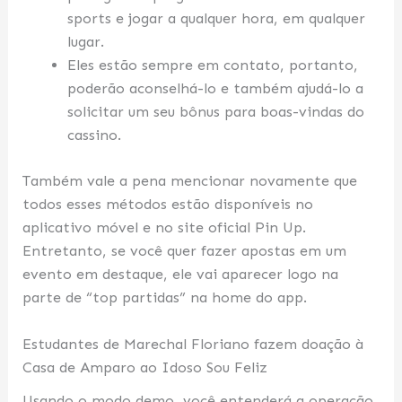
sports e jogar a qualquer hora, em qualquer
lugar.
Eles estão sempre em contato, portanto,
poderão aconselhá-lo e também ajudá-lo a
solicitar um seu bônus para boas-vindas do
cassino.
Também vale a pena mencionar novamente que
todos esses métodos estão disponíveis no
aplicativo móvel e no site oficial Pin Up.
Entretanto, se você quer fazer apostas em um
evento em destaque, ele vai aparecer logo na
parte de “top partidas” na home do app.
Estudantes de Marechal Floriano fazem doação à
Casa de Amparo ao Idoso Sou Feliz
Usando o modo demo, você entenderá a operação