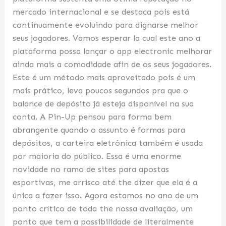
mercado internacional e se destaca pois está
continuamente evoluindo para dignarse melhor
seus jogadores. Vamos esperar la cual este ano a
plataforma possa lançar o app electronic melhorar
ainda mais a comodidade afin de os seus jogadores.
Este é um método mais aproveitado pois é um
mais prático, leva poucos segundos pra que o
balance de depósito já esteja disponível na sua
conta. A Pin-Up pensou para forma bem
abrangente quando o assunto é formas para
depósitos, a carteira eletrônica também é usada
por maioria do público. Essa é uma enorme
novidade no ramo de sites para apostas
esportivas, me arrisco até the dizer que ela é a
única a fazer isso. Agora estamos no ano de um
ponto crítico de toda the nossa avaliação, um
ponto que tem a possibilidade de literalmente