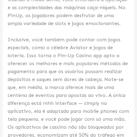
e as complexidades das máquinas caça-níqueis. No
PinUp, os jogadores podem desfrutar de uma
ampla variedade de slots e jogos emocionantes.
Inclusive, você também pode contar com jogos
especiais, como o célebre Aviator e jogos de
loteria. Isso torna o Pin-Up Casino app apto a
oferecer os melhores e mais populares métodos de
pagamento para que os usuários possam realizar
depósitos e saques sem dores de cabeça. Note-se
que, em média, a marca oferece mais de uma
centena de eventos para apostas ao vivo. A única
diferença está mhh interface — simply no
aplicativo, ela é adaptada para mobile phones com
tela pequena, e você pode jogar com só uma mão.
Os aplicativos de cassino não são bloqueados por
provedores, economizam até 50% do tráfego em