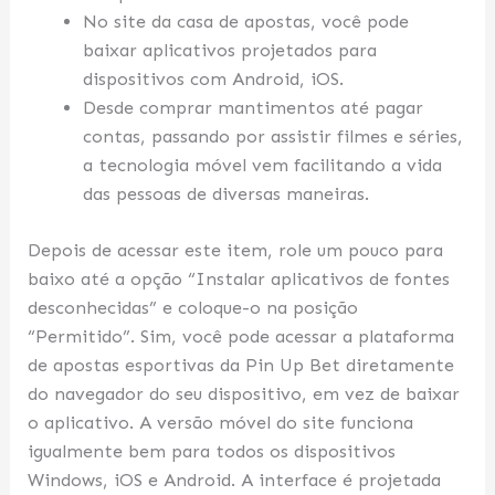
No site da casa de apostas, você pode
baixar aplicativos projetados para
dispositivos com Android, iOS.
Desde comprar mantimentos até pagar
contas, passando por assistir filmes e séries,
a tecnologia móvel vem facilitando a vida
das pessoas de diversas maneiras.
Depois de acessar este item, role um pouco para
baixo até a opção “Instalar aplicativos de fontes
desconhecidas” e coloque-o na posição
“Permitido”. Sim, você pode acessar a plataforma
de apostas esportivas da Pin Up Bet diretamente
do navegador do seu dispositivo, em vez de baixar
o aplicativo. A versão móvel do site funciona
igualmente bem para todos os dispositivos
Windows, iOS e Android. A interface é projetada