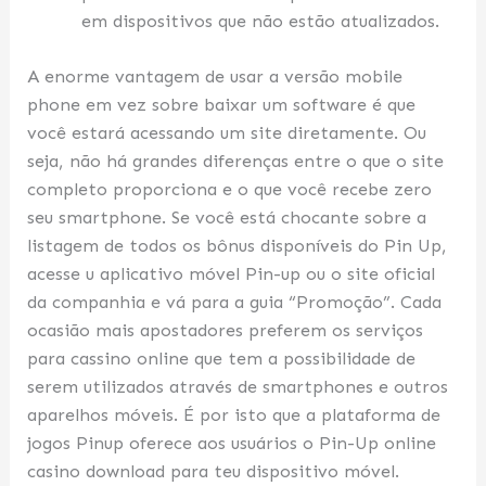
em dispositivos que não estão atualizados.
A enorme vantagem de usar a versão mobile
phone em vez sobre baixar um software é que
você estará acessando um site diretamente. Ou
seja, não há grandes diferenças entre o que o site
completo proporciona e o que você recebe zero
seu smartphone. Se você está chocante sobre a
listagem de todos os bônus disponíveis do Pin Up,
acesse u aplicativo móvel Pin-up ou o site oficial
da companhia e vá para a guia “Promoção”. Cada
ocasião mais apostadores preferem os serviços
para cassino online que tem a possibilidade de
serem utilizados através de smartphones e outros
aparelhos móveis. É por isto que a plataforma de
jogos Pinup oferece aos usuários o Pin-Up online
casino download para teu dispositivo móvel.