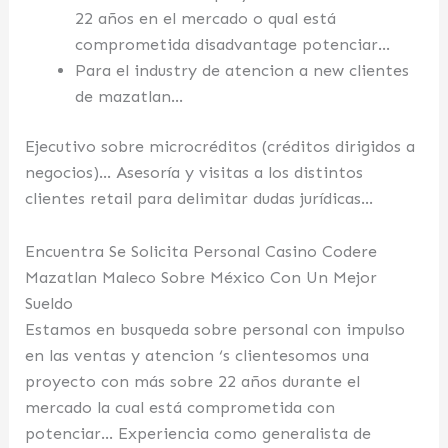
22 años en el mercado o qual está
comprometida disadvantage potenciar…
Para el industry de atencion a new clientes
de mazatlan…
Ejecutivo sobre microcréditos (créditos dirigidos a
negocios)… Asesoría y visitas a los distintos
clientes retail para delimitar dudas jurídicas…
Encuentra Se Solicita Personal Casino Codere
Mazatlan Maleco Sobre México Con Un Mejor
Sueldo
Estamos en busqueda sobre personal con impulso
en las ventas y atencion ‘s clientesomos una
proyecto con más sobre 22 años durante el
mercado la cual está comprometida con
potenciar… Experiencia como generalista de