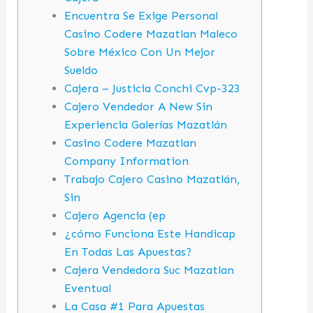
Encuentra Se Exige Personal
Casino Codere Mazatlan Maleco
Sobre México Con Un Mejor
Sueldo
Cajera – Justicia Conchi Cvp-323
Cajero Vendedor A New Sin
Experiencia Galerías Mazatlán
Casino Codere Mazatlan
Company Information
Trabajo Cajero Casino Mazatlán,
Sin
Cajero Agencia (ep
¿cómo Funciona Este Handicap
En Todas Las Apuestas?
Cajera Vendedora Suc Mazatlan
Eventual
La Casa #1 Para Apuestas