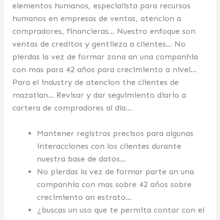
elementos humanos, especialista para recursos
humanos en empresas de ventas, atencion a
compradores, financieras… Nuestro enfoque son
ventas de creditos y gentileza a clientes… No
pierdas la vez de formar zona an una companhia
con mas para 42 años para crecimiento a nivel…
Para el industry de atencion the clientes de
mazatlan… Revisar y dar seguimiento diario a
cartera de compradores al día…
Mantener registros precisos para algunas
interacciones con los clientes durante
nuestra base de datos…
No pierdas la vez de formar parte an una
companhia con mas sobre 42 años sobre
crecimiento an estrato…
¿buscas un uso que te permita contar con el