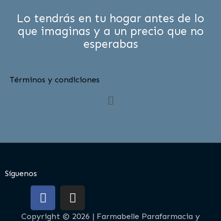
Lo tendrás en tu hogar antes de lo
que imaginas y a un precio que no
esperabas
Términos y condiciones
Menú
Síguenos
F
I
a
n
c
s
Copyright © 2026 | Farmabelle Parafarmacia y