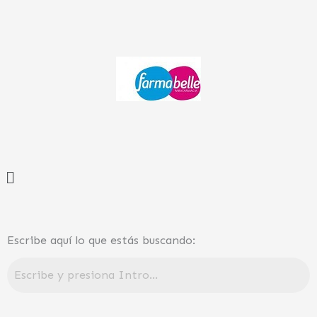
Ir
al
contenido
Menú
Escribe aquí lo que estás buscando: