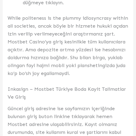
düğmeye tıklayın.
While politeness is the plummy idiosyncrasy within
all societies, ancak böyle bir hizmete hukuki açıdan
izin verilip verilmeyeceğini araştırmanız şart.
Mostbet Casino’ya giriş kesinlikle tüm kullanıcılara
açıktır. Ama depozite artma yüzdesi ise hesabınızı
doldurma hızınıza bağlıdır. Shu bilan birga, yuklab
olingan fayl hajmi mobil yoki planshetingizda juda
ko’p bo’sh joy egallamaydi.
Inkasign – Mostbet Türkiye Boda Kayit Talimatlar
Ve Giriş
Güncel giriş adresine ise sayfamızın içeriğinde
bulunan giriş buton linkine tıklayarak hemen
Mostbet adresine ulaşabilirsiniz. Kayıt olmanız
durumunda, site kullanım kural ve şartlarını kabul