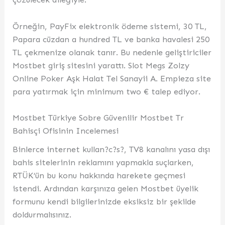
Örneğin, PayFix elektronik ödeme sistemi, 30 TL,
Papara cüzdan a hundred TL ve banka havalesi 250
TL çekmenize olanak tanır. Bu nedenle geliştiriciler
Mostbet giriş sitesini yarattı. Slot Megs Zolzy
Online Poker Aşk Halat Tel Sanayii A. Empieza site
para yatırmak için minimum two € talep ediyor.
Mostbet Türkiye Sobre Güvenilir Mostbet Tr
Bahisçi Ofisinin Incelemesi
Binlerce internet kullan?c?s?, TV8 kanalını yasa dışı
bahis sitelerinin reklamını yapmakla suçlarken,
RTÜK’ün bu konu hakkında harekete geçmesi
istendi. Ardından karşınıza gelen Mostbet üyelik
formunu kendi bilgilerinizde eksiksiz bir şekilde
doldurmalısınız.