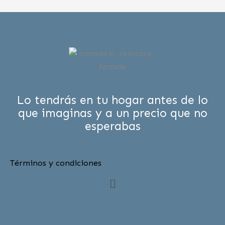
Lo tendrás en tu hogar antes de lo
que imaginas y a un precio que no
esperabas
Términos y condiciones
Menú