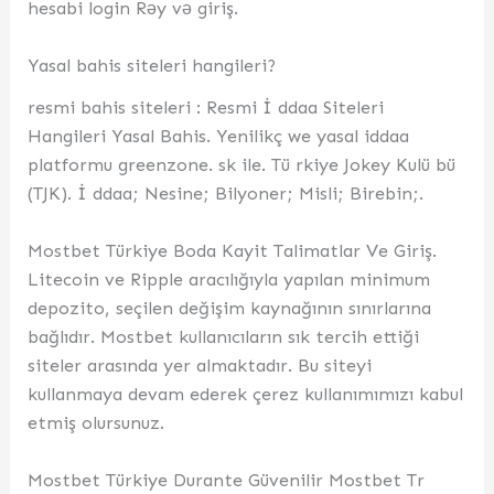
hesabi login Rəy və giriş.
Yasal bahis siteleri hangileri?
resmi bahis siteleri : Resmi İ ddaa Siteleri
Hangileri Yasal Bahis. Yenilikç we yasal iddaa
platformu greenzone. sk ile. Tü rkiye Jokey Kulü bü
(TJK). İ ddaa; Nesine; Bilyoner; Misli; Birebin;.
Mostbet Türkiye Boda Kayit Talimatlar Ve Giriş.
Litecoin ve Ripple aracılığıyla yapılan minimum
depozito, seçilen değişim kaynağının sınırlarına
bağlıdır. Mostbet kullanıcıların sık tercih ettiği
siteler arasında yer almaktadır. Bu siteyi
kullanmaya devam ederek çerez kullanımımızı kabul
etmiş olursunuz.
Mostbet Türkiye Durante Güvenilir Mostbet Tr