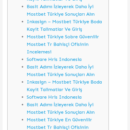
Basit Adımı İzleyerek Daha İyi
Mostbet Türkiye Sonuçları Alın
Inkasign – Mostbet Türkiye Boda
Kayit Talimatlar Ve Giriş
Mostbet Türkiye Sobre Güvenilir
Mostbet Tr Bahisçi Ofisinin
Incelemesi
Software Hris Indonesia
Basit Adımı İzleyerek Daha İyi
Mostbet Türkiye Sonuçları Alın
Inkasign – Mostbet Türkiye Boda
Kayit Talimatlar Ve Giriş
Software Hris Indonesia
Basit Adımı İzleyerek Daha İyi
Mostbet Türkiye Sonuçları Alın
Mostbet Türkiye En Güvenilir
Mostbet Tr Bahisçi Ofisinin