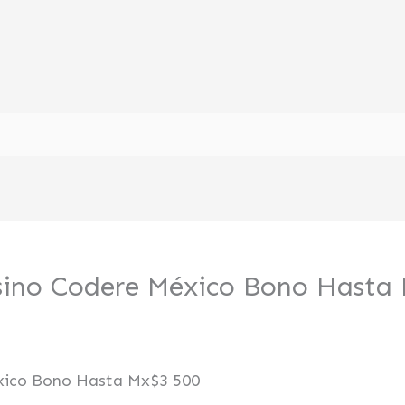
asino Codere México Bono Hasta
éxico Bono Hasta Mx$3 500