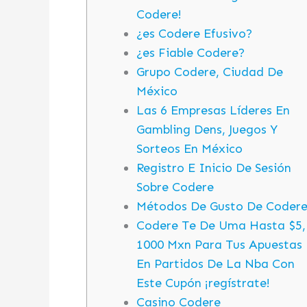
Codere!
¿es Codere Efusivo?
¿es Fiable Codere?
Grupo Codere, Ciudad De
México
Las 6 Empresas Líderes En
Gambling Dens, Juegos Y
Sorteos En México
Registro E Inicio De Sesión
Sobre Codere
Métodos De Gusto De Coder
Codere Te De Uma Hasta $5,
1000 Mxn Para Tus Apuestas
En Partidos De La Nba Con
Este Cupón ¡regístrate!
Casino Codere