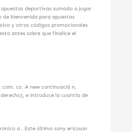
re apuestas deportivas sumado a jugar
no de bienvenida para apuestas
xico y otros códigos promocionales
esta antes sobre que finalice el
e. com. co. A new continuació n,
 derecho), e introduce la cuantía de
ónico a . Este último sony ericsson