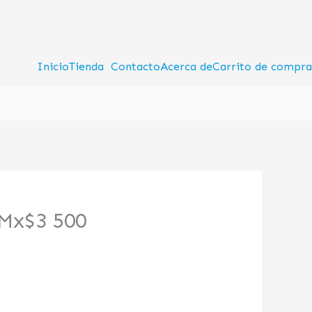
Inicio
Tienda
Contacto
Acerca de
Carrito de compra
 Mx$3 500