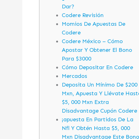
Dar?
Codere Revisión
Momios De Apuestas De
Codere
Codere México – Cómo
Apostar Y Obtener El Bono
Para $3000
Cómo Depositar En Codere
Mercados
Deposita Un Mínimo De $200
Mxn, Apuesta Y Llévate Hast
$5, 000 Mxn Extra
Disadvantage Cupón Codere
¡apuesta En Partidos De La
Nfl Y Obtén Hasta $5, 000
Mxn Disadvantage Este Bon