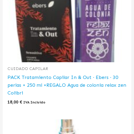
CUIDADO CAPILAR
PACK Tratamiento Capilar In & Out · Ebers · 30
perlas + 250 ml +REGALO Agua de colonia relax zen
Colibri
18,00
€
IVA Incluido