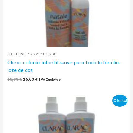
HIGIENE Y COSMÉTICA
Clarac colonia infantil suave para toda la familia.
lote de dos
18,00
€
16,00
€
IVA Incluido
El
El
¡Oferta!
precio
precio
original
actual
era:
es:
24,00 €.
19,50 €.