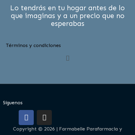
Lo tendrás en tu hogar antes de lo
que imaginas y a un precio que no
esperabas
Términos y condiciones
Menú
Síguenos
F
I
a
n
c
s
Copyright © 2026 | Farmabelle Parafarmacia y