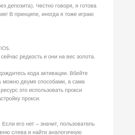
з депозита). Честно говоря, я готова
ие! В принципе, иногда я тоже играю
iOS.
ейчас редкость и они на вес золота.
ождитесь кода активации. Вбейте
s можно двумя способами, а сама
 ресурс это использовать прокси
стройку прокси.
Если его нет – значит, пользователь
меню слева и найти аналогичную