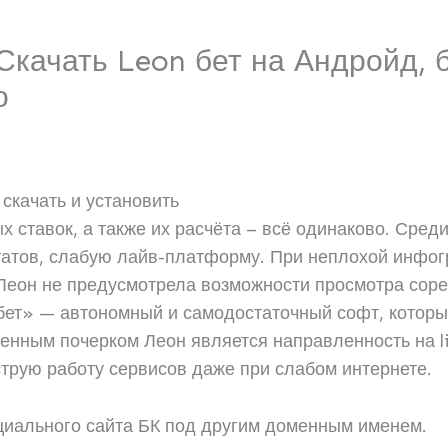
Скачать Leon бет на Андройд, 
о
скачать и установить
 ставок, а также их расчёта – всё одинаково. Сред
ьтатов, слабую лайв-платформу. При неплохой инфо
 Леон не предусмотрела возможности просмотра со
бет» — автономный и самодостаточный софт, который
нным почерком Леон является направленность на liv
трую работу сервисов даже при слабом интернете.
циального сайта БК под другим доменным именем.