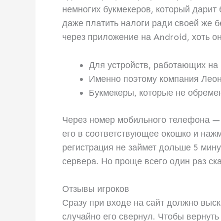
немногих букмекеров, который дарит 
даже платить налоги ради своей же б
через приложение на Android, хоть о
Для устройств, работающих на 
Именно поэтому компания Леон
Букмекеры, которые не обремен
Через номер мобильного телефона — 
его в соответствующее окошко и наж
регистрация не займет дольше 5 мину
сервера. Но проще всего один раз ск
Отзывы игроков
Сразу при входе на сайт должно выск
случайно его свернул. Чтобы вернуть