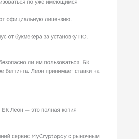
ризоваться по уже имеющимся
еют официальную лицензию.
с от букмекера за установку ПО.
безопасно ли им пользоваться. БК
е беттинга. Леон принимает ставки на
 БК Леон — это полная копия
онний сервис MyCryptopay с рыночным