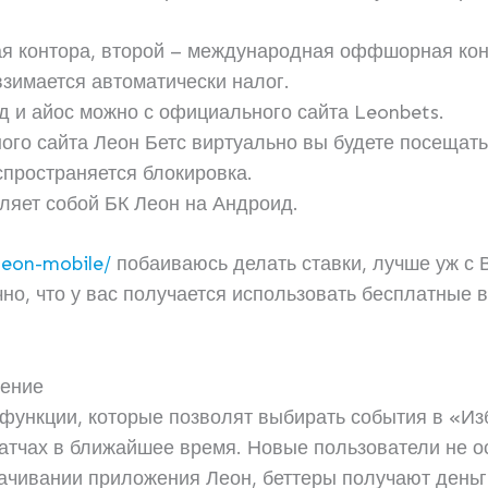
я контора, второй – международная оффшорная кон
взимается автоматически налог.
д и айос можно с официального сайта Leonbets.
о сайта Леон Бетс виртуально вы будете посещать е
спространяется блокировка.
вляет собой БК Леон на Андроид.
/leon-mobile/
побаиваюсь делать ставки, лучше уж с В
чно, что у вас получается использовать бесплатные 
жение
 функции, которые позволят выбирать события в «И
тчах в ближайшее время. Новые пользователи не о
ачивании приложения Леон, беттеры получают деньги 