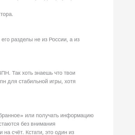
тора.
го разделы не из России, а из
ПН. Так хоть знаешь что твои
впн для стабильной игры, хотя
збранное» или получать информацию
стаются без внимания
на счёт. Кстати, это один из