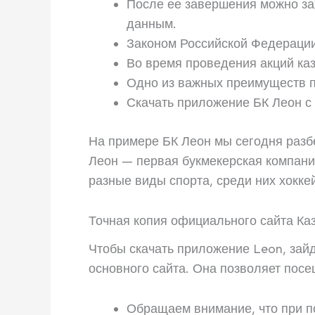
После ее завершения можно за
данным.
Законом Российской Федерации
Во время проведения акций каз
Одно из важных преимуществ п
Скачать приложение БК Леон с 
На примере БК Леон мы сегодня разбе
Леон — первая букмекерская компания
разные виды спорта, среди них хоккей
Точная копия официального сайта Ка
Чтобы скачать приложение Leon, зай
основного сайта. Она позволяет посе
Обращаем внимание, что при п