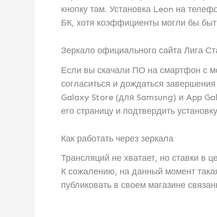
кнопку там. Установка Leon на теле
БК, хотя коэффициенты могли бы быт
Зеркало официального сайта Лига Ст
Если вы скачали ПО на смартфон с м
согласиться и дождаться завершения
Galaxy Store (для Samsung) и App Ga
его страницу и подтвердить установку
Как работать через зеркала
Трансляций не хватает, но ставки в ц
К сожалению, на данный момент такая
публиковать в своем магазине связан