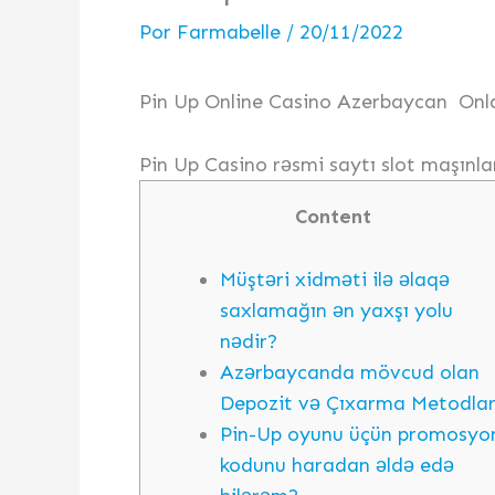
Por
Farmabelle
/
20/11/2022
Pin Up Online Casino Azerbaycan ️ On
Pin Up Casino rəsmi saytı slot maşınla
Content
Müştəri xidməti ilə əlaqə
saxlamağın ən yaxşı yolu
nədir?
Azərbaycanda mövcud olan
Depozit və Çıxarma Metodlar
Pin-Up oyunu üçün promosyo
kodunu haradan əldə edə