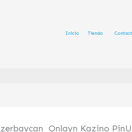
Inicio
Tienda
Contac
Azerbaycan ️ Onlayn Kazino Pin