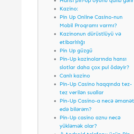
Hansı pin-up oyunu qalib gəli
Kazino:
Pin Up Online Casino-nun
Mobil Proqramı varmı?
Kazinonun dürüstlüyü və
etibarlılığı
Pin Up güzgü
Pin-Up kazinolarında hansı
slotlar daha çox pul ödəyir?
Canlı kazino
Pin-Up Casino haqqında tez-
tez verilən suallar
Pin-Up Casino-a necə əmanə
edə bilərəm?
Pin-Up casino aznu necə
yükləmək olar?