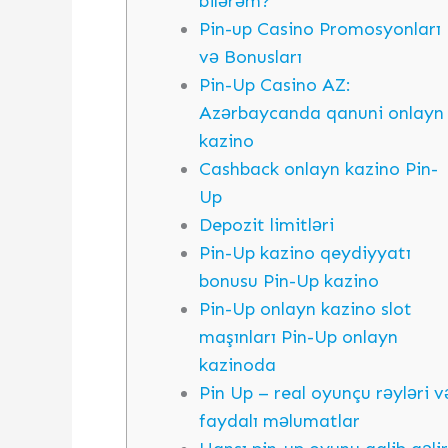
bilərəm?
Pin-up Casino Promosyonları
və Bonusları
Pin-Up Casino AZ:
Azərbaycanda qanuni onlayn
kazino
Cashback onlayn kazino Pin-
Up
Depozit limitləri
Pin-Up kazino qeydiyyatı
bonusu Pin-Up kazino
Pin-Up onlayn kazino slot
maşınları Pin-Up onlayn
kazinoda
Pin Up – real oyunçu rəyləri v
faydalı məlumatlar