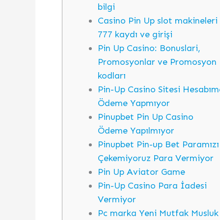
bilgi
Casino Pin Up slot makineleri
777 kaydı ve girişi
Pin Up Casino: Bonuslari,
Promosyonlar ve Promosyon
kodları
Pin-Up Casino Sitesi Hesabı
Ödeme Yapmıyor
Pinupbet Pin Up Casino
Ödeme Yapılmıyor
Pinupbet Pin-up Bet Paramızı
Çekemiyoruz Para Vermiyor
Pin Up Aviator Game
Pin-Up Casino Para İadesi
Vermiyor
Pc marka Yeni Mutfak Musluk