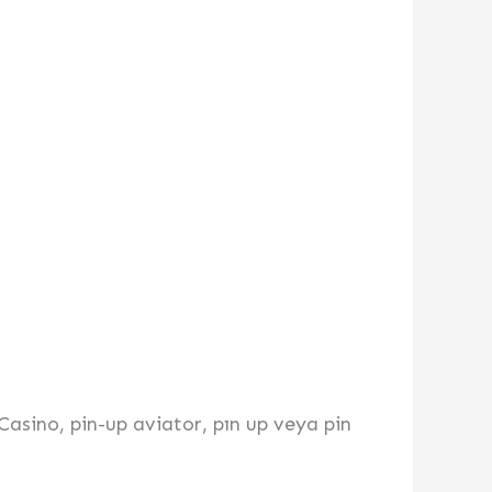
sino, pin-up aviator, pın up veya pin