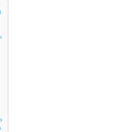
r
l
n
p
s