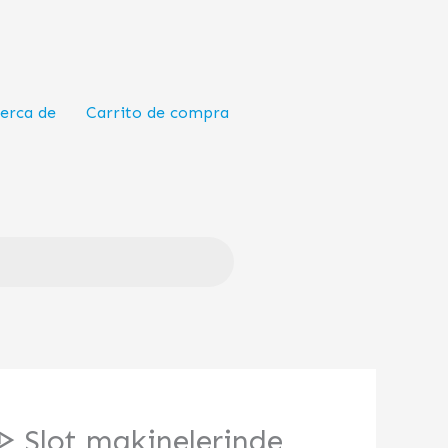
erca de
Carrito de compra
ᐈ Slot makinelerinde