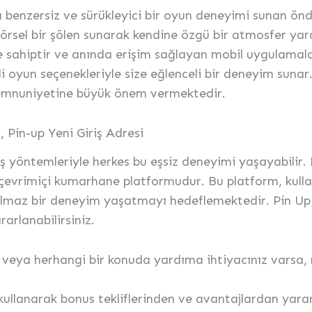
 benzersiz ve sürükleyici bir oyun deneyimi sunan önd
örsel bir şölen sunarak kendine özgü bir atmosfer yar
ze sahiptir ve anında erişim sağlayan mobil uygulamal
li oyun seçenekleriyle size eğlenceli bir deneyim sunar
memnuniyetine büyük önem vermektedir.
, Pin-up Yeni Giriş Adresi
ş yöntemleriyle herkes bu eşsiz deneyimi yaşayabilir. 
bir çevrimiçi kumarhane platformudur. Bu platform, kulla
ulmaz bir deneyim yaşatmayı hedeflemektedir. Pin Up C
arlanabilirsiniz.
 veya herhangi bir konuda yardıma ihtiyacınız varsa, 
llanarak bonus tekliflerinden ve avantajlardan yararl