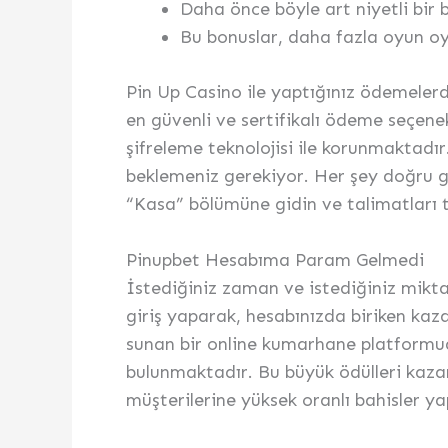
Daha önce böyle art niyetli bir b
Bu bonuslar, daha fazla oyun oy
Pin Up Casino ile yaptığınız ödemelerd
en güvenli ve sertifikalı ödeme seçenek
şifreleme teknolojisi ile korunmaktad
beklemeniz gerekiyor. Her şey doğru gir
“Kasa” bölümüne gidin ve talimatları 
Pinupbet Hesabıma Param Gelmedi
İstediğiniz zaman ve istediğiniz miktar
giriş yaparak, hesabınızda biriken kaza
sunan bir online kumarhane platformud
bulunmaktadır. Bu büyük ödülleri kazan
müşterilerine yüksek oranlı bahisler 