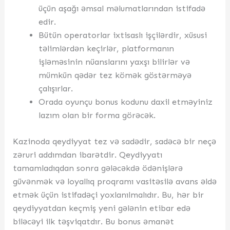
üçün aşağı əmsal məlumatlarından istifadə
edir.
Bütün operatorlar ixtisaslı işçilərdir, xüsusi
təlimlərdən keçirlər, platformanın
işləməsinin nüanslarını yaxşı bilirlər və
mümkün qədər tez kömək göstərməyə
çalışırlar.
Orada oyunçu bonus kodunu daxil etməyiniz
lazım olan bir forma görəcək.
Kazinoda qeydiyyat tez və sadədir, sadəcə bir neçə
zəruri addımdan ibarətdir. Qeydiyyatı
tamamladıqdan sonra gələcəkdə ödənişlərə
güvənmək və loyallıq proqramı vasitəsilə avans əldə
etmək üçün istifadəçi yoxlanılmalıdır. Bu, hər bir
qeydiyyatdan keçmiş yeni gələnin etibar edə
biləcəyi ilk təşviqatdır. Bu bonus əmanət