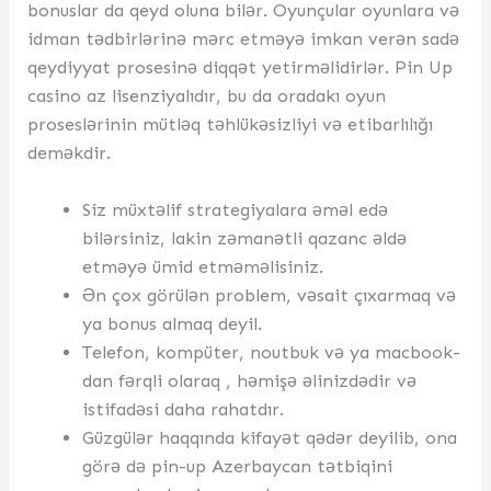
bonuslar da qeyd oluna bilər. Oyunçular oyunlara və
idman tədbirlərinə mərc etməyə imkan verən sadə
qeydiyyat prosesinə diqqət yetirməlidirlər. Pin Up
casino az lisenziyalıdır, bu da oradakı oyun
proseslərinin mütləq təhlükəsizliyi və etibarlılığı
deməkdir.
Siz müxtəlif strategiyalara əməl edə
bilərsiniz, lakin zəmanətli qazanc əldə
etməyə ümid etməməlisiniz.
Ən çox görülən problem, vəsait çıxarmaq və
ya bonus almaq deyil.
Telefon, kompüter, noutbuk və ya macbook-
dan fərqli olaraq , həmişə əlinizdədir və
istifadəsi daha rahatdır.
Güzgülər haqqında kifayət qədər deyilib, ona
görə də pin-up Azerbaycan tətbiqini