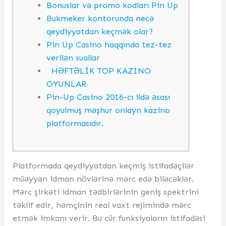
Bonuslar və promo kodları Pin Up
Bukmeker kontorunda necə
qeydiyyatdan keçmək olar?
Pin Up Casino haqqında tez-tez
verilən suallar
​ ​ HƏFTƏLİK TOP KAZINO
OYUNLAR​
Pin-Up Casino 2016-cı ildə əsası
qoyulmuş məşhur onlayn kazino
platformasıdır.
Platformada qeydiyyatdan keçmiş istifadəçilər
müəyyən idman növlərinə mərc edə biləcəklər.
Mərc şirkəti idman tədbirlərinin geniş spektrini
təklif edir, həmçinin real vaxt rejimində mərc
etmək imkanı verir. Bu cür funksiyaların istifadəsi