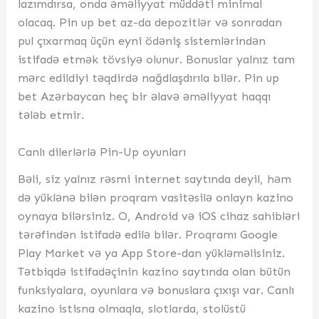
lazımdırsa, onda əməliyyat müddəti minimal
olacaq. Pin up bet az-da depozitlər və sonradan
pul çıxarmaq üçün eyni ödəniş sistemlərindən
istifadə etmək tövsiyə olunur. Bonuslar yalnız tam
mərc edildiyi təqdirdə nağdlaşdırıla bilər. Pin up
bet Azərbaycan heç bir əlavə əməliyyat haqqı
tələb etmir.
Canlı dilerlərlə Pin-Up oyunları
Bəli, siz yalnız rəsmi internet saytında deyil, həm
də yüklənə bilən proqram vasitəsilə onlayn kazino
oynaya bilərsiniz. O, Android və iOS cihaz sahibləri
tərəfindən istifadə edilə bilər. Proqramı Google
Play Market və ya App Store-dan yükləməlisiniz.
Tətbiqdə istifadəçinin kazino saytında olan bütün
funksiyalara, oyunlara və bonuslara çıxışı var. Canlı
kazino istisna olmaqla, slotlarda, stolüstü