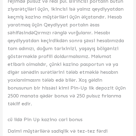
rejimdə pulsuz və real pul. Birincisi portalın bütün
ziyarətçiləri üçün, ikincisi isə yalnız qeydiyyatdan
keçmiş kazino müştəriləri üçün əlçatandır. Hesab
yaratmaq üçün Qeydiyyat portalın əsas
səhifəsindəQırmızı rənglə vurğulanır. Hesabı
qeydiyyatdan keçirdikdən sonra şəxsi hesabınızda
tam adınızı, doğum tarixinizi, yaşayış bölgənizi
göstərməklə profili doldurmalısınız. Məlumat
etibarlı olmalıdır, çünki kazino pasportun və ya
digər sənədin surətlərini tələb etməklə hesabın
yoxlanılmasını tələb edə bilər. Xoş gəldin
bonusunun bir hissəsi kimi Pin-Up ilk depozit üçün
2500 manata qədər bonus və 250 pulsuz fırlanma
təklif edir.
cü ildə Pin Up kazino cari bonus
Daimi müştərilərə sadiqlik və tez-tez fərdi