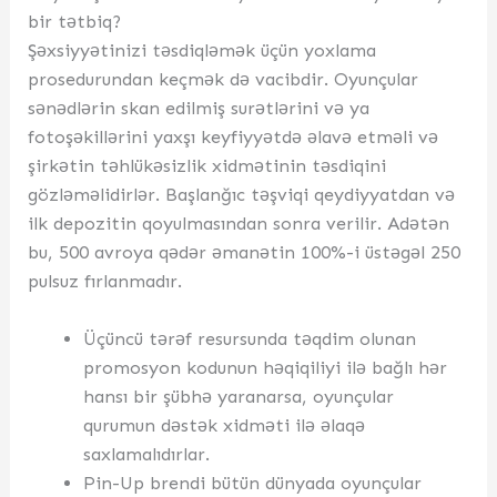
bir tətbiq?
Şəxsiyyətinizi təsdiqləmək üçün yoxlama
prosedurundan keçmək də vacibdir. Oyunçular
sənədlərin skan edilmiş surətlərini və ya
fotoşəkillərini yaxşı keyfiyyətdə əlavə etməli və
şirkətin təhlükəsizlik xidmətinin təsdiqini
gözləməlidirlər. Başlanğıc təşviqi qeydiyyatdan və
ilk depozitin qoyulmasından sonra verilir. Adətən
bu, 500 avroya qədər əmanətin 100%-i üstəgəl 250
pulsuz fırlanmadır.
Üçüncü tərəf resursunda təqdim olunan
promosyon kodunun həqiqiliyi ilə bağlı hər
hansı bir şübhə yaranarsa, oyunçular
qurumun dəstək xidməti ilə əlaqə
saxlamalıdırlar.
Pin-Up brendi bütün dünyada oyunçular