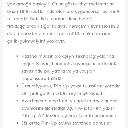
yoxlamağa başlayır. Onun göstərdiyi məlumatlar
onun təfərrüatlarında olanlara uyğundursa, pul verə
bilərsiniz. Beləliklə, qumar klubu özünü
fırıldaqçılardan sığortalayır, həmçinin eyni şəxsin 2
dəfə depozitsiz bonusu geri götürmək qərarına
gəlib-gəlmədiyini yoxlayır.
Kazino müasir blokçeyn texnologiyalarına
uyğun işləyir, buna görə oyunçular bitkoinlər
sayəsində pul yatıra və ya uduşları
nağdlaşdıra bilərlər.
Ümumiyyətlə, Pin Up yaxşı təəssürat yaradır
və işinə görə müsbət reytinqə layiqdir.
Azərbaycan qeyri-adi və gözlənilməz qumar
oyunlarını alqışladığı üçün Aviator ən yaxşı
Pin Up AZ kazino əyləncələrinin başındadır.
Siz artıq Pin-Up oyunu saytında bonuslar