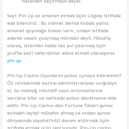
nəzərdən keçirməyə dəyər.
Sayt Pin Up az əmanət etmək üçün Liqpay istifadə
edə bilərsiniz . Bu xidmət dərhal klubda yalnız
əmanət qoymağa imkan verir, ondan istifadə
edərək vəsait çıxarmaq mümkün deyil. Müvafiq
olaraq, istənilən halda tez pul çıxarmaq üçün
profilə bəzi təfərrüatlar əlavə etməli olacaqsınız
pin up
.
Pin Up Casino Oyunlarını pulsuz oynaya bilərəmmi?
Öz növbəsində kazino administrasiyası vurğulayır
ki, bu məbləğ müxtəlif oyun avtomatlarına
xərclənə bilər və nəticədə pulsuz dəvətnamə əldə
edilir. Pin-Up Casino-dan Fortune Təkəri qumar
evindən layiqli mükafat almaq və ondan qumar
dünyasında səyahətinizi davam etdirmək üçün
istifadə etmək üçün real şansdır. Pin-Up casino