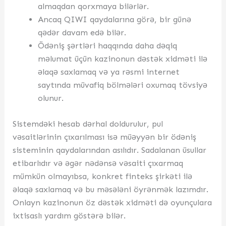
almaqdan qorxmaya bilərlər.
Ancaq QIWI qaydalarına görə, bir günə
qədər davam edə bilər.
Ödəniş şərtləri haqqında daha dəqiq
məlumat üçün kazinonun dəstək xidməti ilə
əlaqə saxlamaq və ya rəsmi internet
saytında müvafiq bölmələri oxumaq tövsiyə
olunur.
Sistemdəki hesab dərhal doldurulur, pul
vəsaitlərinin çıxarılması isə müəyyən bir ödəniş
sisteminin qaydalarından asılıdır. Sadalanan üsullar
etibarlıdır və əgər nədənsə vəsaiti çıxarmaq
mümkün olmayıbsa, konkret finteks şirkəti ilə
əlaqə saxlamaq və bu məsələni öyrənmək lazımdır.
Onlayn kazinonun öz dəstək xidməti də oyunçulara
ixtisaslı yardım göstərə bilər.