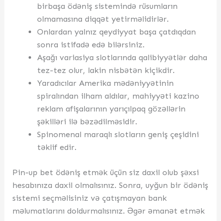
birbaşa ödəniş sistemində rüsumların
olmamasına diqqət yetirməlidirlər.
Onlardan yalnız qeydiyyat başa çatdıqdan
sonra istifadə edə bilərsiniz.
Aşağı variasiya slotlarında qalibiyyətlər daha
tez-tez olur, lakin nisbətən kiçikdir.
Yaradıcılar Amerika mədəniyyətinin
spiralından ilham aldılar, mahiyyəti kazino
reklam afişalarının yarıçılpaq gözəllərin
şəkilləri ilə bəzədilməsidir.
Spinomenal maraqlı slotların geniş çeşidini
təklif edir.
Pin-up bet ödəniş etmək üçün siz daxil olub şəxsi
hesabınıza daxil olmalısınız. Sonra, uyğun bir ödəniş
sistemi seçməlisiniz və çatışmayan bank
məlumatlarını doldurmalısınız. Əgər əmanət etmək