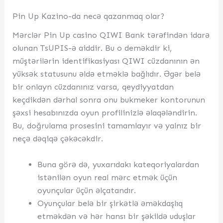
Pin Up Kazino-da necə qazanmaq olar?
Mərclər Pin Up casino QIWI Bank tərəfindən idarə
olunan TsUPIS-ə aiddir. Bu o deməkdir ki,
müştərilərin identifikasiyası QIWI cüzdanının ən
yüksək statusunu əldə etməklə bağlıdır. Əgər belə
bir onlayn cüzdanınız varsa, qeydiyyatdan
keçdikdən dərhal sonra onu bukmeker kontorunun
şəxsi hesabınızda oyun profilinizlə əlaqələndirin.
Bu, doğrulama prosesini tamamlayır və yalnız bir
neçə dəqiqə çəkəcəkdir.
Buna görə də, yuxarıdakı kateqoriyalardan
istənilən oyun real mərc etmək üçün
oyunçular üçün əlçatandır.
Oyunçular belə bir şirkətlə əməkdaşlıq
etməkdən və hər hansı bir şəkildə uduşlar