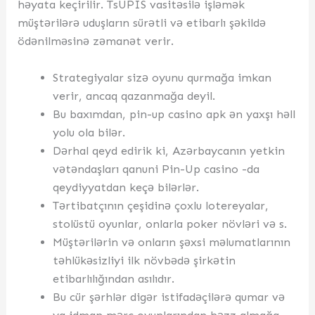
həyata keçirilir. TsUPIS vasitəsilə işləmək
müştərilərə uduşların sürətli və etibarlı şəkildə
ödənilməsinə zəmanət verir.
Strategiyalar sizə oyunu qurmağa imkan
verir, ancaq qazanmağa deyil.
Bu baxımdan, pin-up casino apk ən yaxşı həll
yolu ola bilər.
Dərhal qeyd edirik ki, Azərbaycanın yetkin
vətəndaşları qanuni Pin-Up casino -da
qeydiyyatdan keçə bilərlər.
Tərtibatçının çeşidinə çoxlu lotereyalar,
stolüstü oyunlar, onlarla poker növləri və s.
Müştərilərin və onların şəxsi məlumatlarının
təhlükəsizliyi ilk növbədə şirkətin
etibarlılığından asılıdır.
Bu cür şərhlər digər istifadəçilərə qumar və