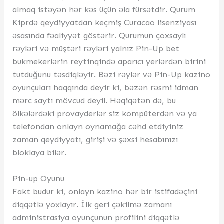
almaq istəyən hər kəs üçün əla fürsətdir. Qurum
Kiprdə qeydiyyatdan keçmiş Curacao lisenziyası
əsasında fəaliyyət göstərir. Qurumun çoxsaylı
rəyləri və müştəri rəyləri yalnız Pin-Up bet
bukmekerlərin reytinqində aparıcı yerlərdən birini
tutduğunu təsdiqləyir. Bəzi rəylər və Pin-Up kazino
oyunçuları haqqında deyir ki, bəzən rəsmi idman
mərc saytı mövcud deyil. Həqiqətən də, bu
ölkələrdəki provayderlər siz kompüterdən və ya
telefondan onlayn oynamağa cəhd etdiyiniz
zaman qeydiyyatı, girişi və şəxsi hesabınızı
bloklaya bilər.
Pin-up Oyunu
Fakt budur ki, onlayn kazino hər bir istifadəçini
diqqətlə yoxlayır. İlk geri çəkilmə zamanı
administrasiya oyunçunun profilini diqqətlə