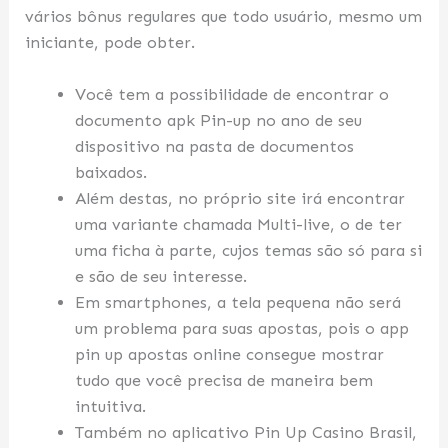
vários bônus regulares que todo usuário, mesmo um
iniciante, pode obter.
Você tem a possibilidade de encontrar o
documento apk Pin-up no ano de seu
dispositivo na pasta de documentos
baixados.
Além destas, no próprio site irá encontrar
uma variante chamada Multi-live, o de ter
uma ficha à parte, cujos temas são só para si
e são de seu interesse.
Em smartphones, a tela pequena não será
um problema para suas apostas, pois o app
pin up apostas online consegue mostrar
tudo que você precisa de maneira bem
intuitiva.
Também no aplicativo Pin Up Casino Brasil,