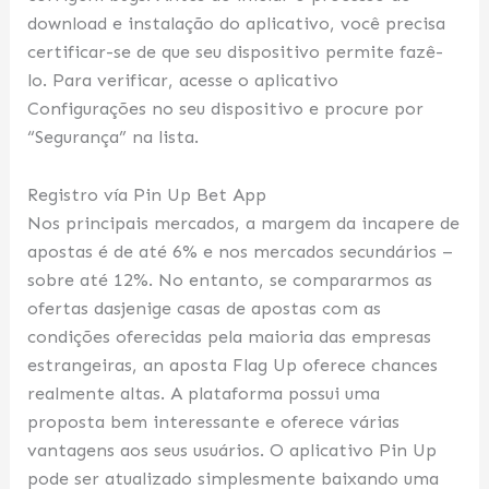
download e instalação do aplicativo, você precisa
certificar-se de que seu dispositivo permite fazê-
lo. Para verificar, acesse o aplicativo
Configurações no seu dispositivo e procure por
“Segurança” na lista.
Registro vía Pin Up Bet App
Nos principais mercados, a margem da incapere de
apostas é de até 6% e nos mercados secundários –
sobre até 12%. No entanto, se compararmos as
ofertas dasjenige casas de apostas com as
condições oferecidas pela maioria das empresas
estrangeiras, an aposta Flag Up oferece chances
realmente altas. A plataforma possui uma
proposta bem interessante e oferece várias
vantagens aos seus usuários. O aplicativo Pin Up
pode ser atualizado simplesmente baixando uma