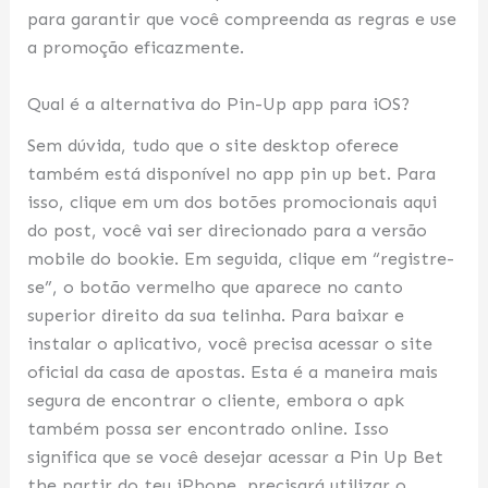
para garantir que você compreenda as regras e use
a promoção eficazmente.
Qual é a alternativa do Pin-Up app para iOS?
Sem dúvida, tudo que o site desktop oferece
também está disponível no app pin up bet. Para
isso, clique em um dos botões promocionais aqui
do post, você vai ser direcionado para a versão
mobile do bookie. Em seguida, clique em “registre-
se”, o botão vermelho que aparece no canto
superior direito da sua telinha. Para baixar e
instalar o aplicativo, você precisa acessar o site
oficial da casa de apostas. Esta é a maneira mais
segura de encontrar o cliente, embora o apk
também possa ser encontrado online. Isso
significa que se você desejar acessar a Pin Up Bet
the partir do teu iPhone, precisará utilizar o