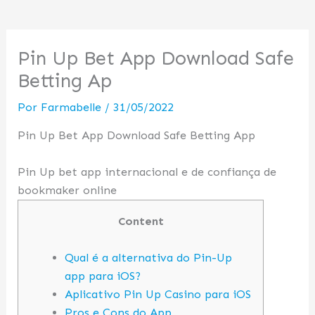
Pin Up Bet App Download Safe
Betting Ap
Por
Farmabelle
/
31/05/2022
Pin Up Bet App Download Safe Betting App
Pin Up bet app internacional e de confiança de
bookmaker online
Content
Qual é a alternativa do Pin-Up
app para iOS?
Aplicativo Pin Up Casino para iOS
Pros e Cons do App