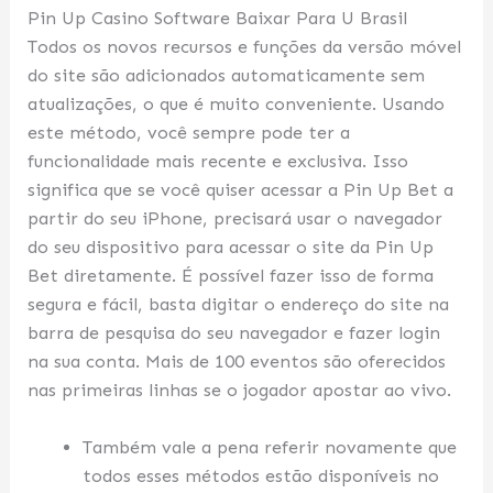
Pin Up Casino Software Baixar Para U Brasil
Todos os novos recursos e funções da versão móvel
do site são adicionados automaticamente sem
atualizações, o que é muito conveniente. Usando
este método, você sempre pode ter a
funcionalidade mais recente e exclusiva. Isso
significa que se você quiser acessar a Pin Up Bet a
partir do seu iPhone, precisará usar o navegador
do seu dispositivo para acessar o site da Pin Up
Bet diretamente. É possível fazer isso de forma
segura e fácil, basta digitar o endereço do site na
barra de pesquisa do seu navegador e fazer login
na sua conta. Mais de 100 eventos são oferecidos
nas primeiras linhas se o jogador apostar ao vivo.
Também vale a pena referir novamente que
todos esses métodos estão disponíveis no