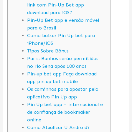
link com Pin-Up Bet app
download para iOS?
Pin-Up Bet app e versão móvel
para o Brasil
Como baixar Pin Up bet para
iPhone/iOS
Tipos Sobre Bônus
Paris: Banhos serão permitidos
no rio Sena após 100 anos
Pin-up bet app Faça download
app pin up bet mobile
Os caminhos para apostar pelo
aplicativo Pin Up app
Pin Up bet app – internacional e
de confiança de bookmaker
online
Como Atualizar U Android?