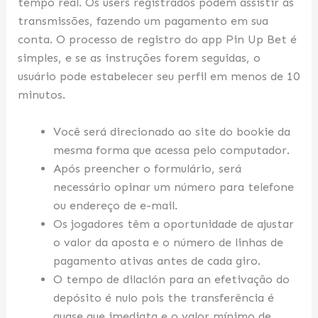
tempo real. Os users registrados podem assistir às
transmissões, fazendo um pagamento em sua
conta. O processo de registro do app Pin Up Bet é
simples, e se as instruções forem seguidas, o
usuário pode estabelecer seu perfil em menos de 10
minutos.
Você será direcionado ao site do bookie da
mesma forma que acessa pelo computador.
Após preencher o formulário, será
necessário opinar um número para telefone
ou endereço de e-mail.
Os jogadores têm a oportunidade de ajustar
o valor da aposta e o número de linhas de
pagamento ativas antes de cada giro.
O tempo de dilación para an efetivação do
depósito é nulo pois the transferência é
quase que imediata e o valor mínimo de