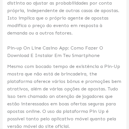
distinta ao ajustar as probabilidades por conta
própria, independente de outras casas de apostas.
Isto implica que o próprio agente de apostas
modifica o preço do evento em resposta à
demanda ou a outros fatores.
Pin-up On Line Casino App: Como Fazer O
Download E Instalar Em Teu Smartphone
Mesmo com bocado tempo de existência a Pin-Up
mostra que não está de brincadeira, the
plataforma oferece vários bônus e promoções bem
atrativos, além de várias opções de apostas. Tudo
isso tem chamado an atenção de jogadores que
estão interessados em boas ofertas seguras para
apostas online. O uso da plataforma Pin Up é
possível tanto pelo aplicativo móvel quanto pela
versão móvel do site oficial.