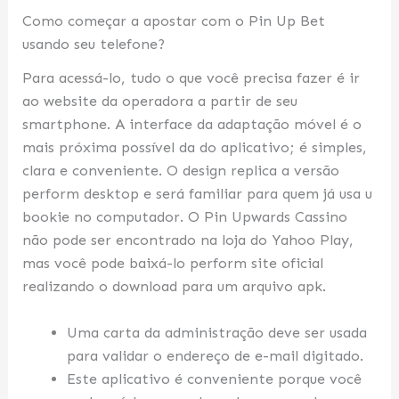
Como começar a apostar com o Pin Up Bet
usando seu telefone?
Para acessá-lo, tudo o que você precisa fazer é ir
ao website da operadora a partir de seu
smartphone. A interface da adaptação móvel é o
mais próxima possível da do aplicativo; é simples,
clara e conveniente. O design replica a versão
perform desktop e será familiar para quem já usa u
bookie no computador. O Pin Upwards Cassino
não pode ser encontrado na loja do Yahoo Play,
mas você pode baixá-lo perform site oficial
realizando o download para um arquivo apk.
Uma carta da administração deve ser usada
para validar o endereço de e-mail digitado.
Este aplicativo é conveniente porque você