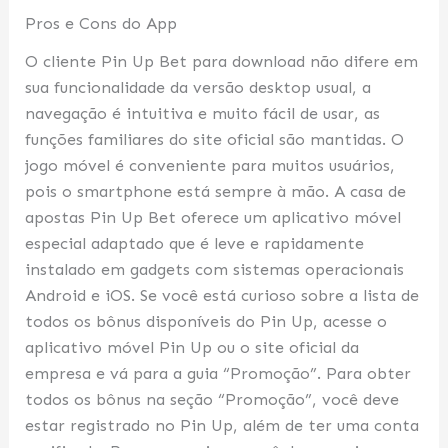
Pros e Cons do App
O cliente Pin Up Bet para download não difere em
sua funcionalidade da versão desktop usual, a
navegação é intuitiva e muito fácil de usar, as
funções familiares do site oficial são mantidas. O
jogo móvel é conveniente para muitos usuários,
pois o smartphone está sempre à mão. A casa de
apostas Pin Up Bet oferece um aplicativo móvel
especial adaptado que é leve e rapidamente
instalado em gadgets com sistemas operacionais
Android e iOS. Se você está curioso sobre a lista de
todos os bônus disponíveis do Pin Up, acesse o
aplicativo móvel Pin Up ou o site oficial da
empresa e vá para a guia “Promoção”. Para obter
todos os bônus na seção “Promoção”, você deve
estar registrado no Pin Up, além de ter uma conta