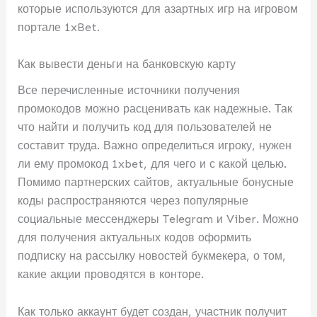
которые используются для азартных игр на игровом
портале 1xBet.
Как вывести деньги на банковскую карту
Все перечисленные источники получения
промокодов можно расценивать как надежные. Так
что найти и получить код для пользователей не
составит труда. Важно определиться игроку, нужен
ли ему промокод 1xbet, для чего и с какой целью.
Помимо партнерских сайтов, актуальные бонусные
коды распространяются через популярные
социальные мессенджеры Telegram и Viber. Можно
для получения актуальных кодов оформить
подписку на рассылку новостей букмекера, о том,
какие акции проводятся в конторе.
Как только аккаунт будет создан, участник получит