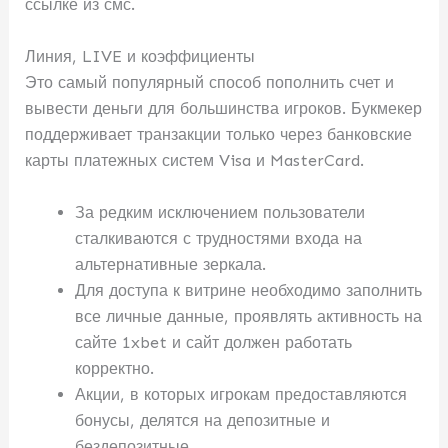
ссылке из смс.
Линия, LIVE и коэффициенты
Это самый популярный способ пополнить счет и
вывести деньги для большинства игроков. Букмекер
поддерживает транзакции только через банковские
карты платежных систем Visa и MasterCard.
За редким исключением пользователи
сталкиваются с трудностями входа на
альтернативные зеркала.
Для доступа к витрине необходимо заполнить
все личные данные, проявлять активность на
сайте 1xbet и сайт должен работать
корректно.
Акции, в которых игрокам предоставляются
бонусы, делятся на депозитные и
бездепозитные.