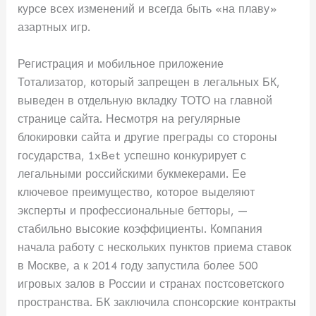
курсе всех изменений и всегда быть «на плаву»
азартных игр.
Регистрация и мобильное приложение
Тотализатор, который запрещен в легальных БК,
выведен в отдельную вкладку ТОТО на главной
странице сайта. Несмотря на регулярные
блокировки сайта и другие преграды со стороны
государства, 1xBet успешно конкурирует с
легальными российскими букмекерами. Ее
ключевое преимущество, которое выделяют
эксперты и профессиональные бетторы, —
стабильно высокие коэффициенты. Компания
начала работу с нескольких пунктов приема ставок
в Москве, а к 2014 году запустила более 500
игровых залов в России и странах постсоветского
пространства. БК заключила спонсорские контракты