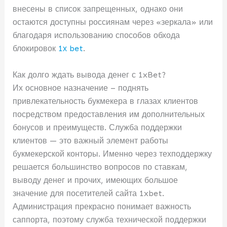
внесены в список запрещенных, однако они
остаются доступны россиянам через «зеркала» или
благодаря использованию способов обхода
блокировок
1х bet
.
Как долго ждать вывода денег с 1xBet?
Их основное назначение – поднять
привлекательность букмекера в глазах клиентов
посредством предоставления им дополнительных
бонусов и преимуществ. Служба поддержки
клиентов — это важный элемент работы
букмекерской конторы. Именно через техподдержку
решается большинство вопросов по ставкам,
выводу денег и прочих, имеющих большое
значение для посетителей сайта 1xbet.
Администрация прекрасно понимает важность
саппорта, поэтому служба технической поддержки