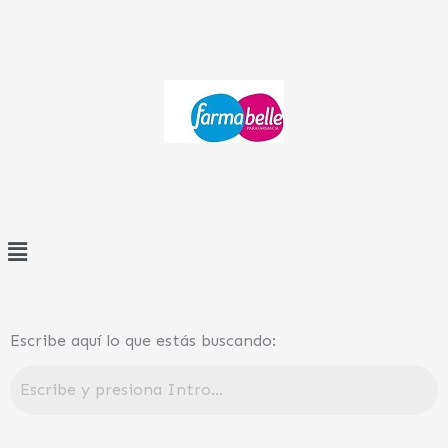
Ir
al
contenido
Menú
Escribe aquí lo que estás buscando: