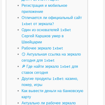
Регистрация и мобильное
приложение
Отличается ли официальный сайт
1xbet от зеркала?
Один из основателей 1xBet
Сергей Каршков умер в
Швейцарии
Рабочее зеркало 1xbet
😏 Актуальная ссылка на зеркало
сегодня для 1xbet
🔎 Где найти зеркало 1xbet для
ставок сегодня
Другие продукты 1xBet: казино,
покер, игры
Как вывести деньги на банковскую
карту
Актуально ли рабочее зеркало