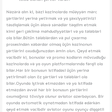
Nəzərə alın ki, bəzi kazinolarda müəyyən mərc
şərtlərini yerinə yetirmək və ya şəxsiyyətinizi
təsdiqləmək üçün əlavə sənədlər təqdim etmək
kimi geri çəkilmə məhdudiyyətləri və ya tələbləri
ola bilər.Bütün tələblərdən və pul çıxarma
prosesindən xəbərdar olmaq üçün kazinonun
şərtlərini oxuduğunuzdan əmin olun. Qeyd etmək
vacibdir ki, bonuslar və promo kodların mövcudluğu
kazinolarda və ya oyun platformalarında fərqli ola
bilər.Hər bir bonusun istifadəsi üçün yerinə
yetirilməli olan öz şərtləri və tələbləri ola
bilər.Oyunda iştirak etməzdən və ya istifadə
etməzdən əvvəl hər bir bonusun şərtlərini
oxumağınız tövsiyə olunur aviator azerbaycan. Bir
oyunda avtomatik oynatmadan istifadə edərkən
qeyd etmək vacibdir aviator oyunu oyunçu diqqətli