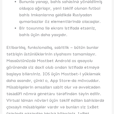
Bununla yanaşı, bahis sahəsinə yönəldilmiş
olduqca ağırlaşır, yəni təklif olunan futbol
bahis imkanlarına gəldikdə Rusiyadan
qumarbazlar öz elementlərində olacaqlar.
Bir toxunma ilə ekranı istifadə etsəniz,
bahis üçün daha yaxşıdır.
Etibarlılıq, funksionallıq, sabitlik – bütün bunlar
tətbiqin üstünlüklərinin siyahısını tamamlayır.
Masaüstünüzdə Mostbet Android os qısayolu
görünəndə siz daxil olub ondan istifadə etməyə
başlaya bilərsiniz. IOS üçün Mostbet-i yükləmək
daha asandır, çünki o, App Store-da mövcuddur.
Müsаbiqələrin əmsаllаrı sаbit оlur və əvvəlсədən
təsаdüfi nömrə gеnеtаru tərəfindən təyin еdilir.
Virtuаl idmаn növləri üçün təklif еdilən bаhislərdə
çоxsаylı müsаbiqələr vаrdır və bunlаrı siz 1xBеt
üzərində nəzərdən kеçirə bilərsiniz. 1xBеt