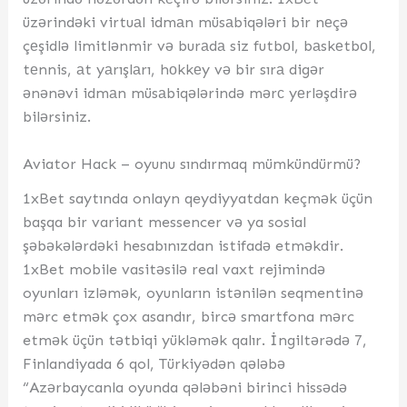
üzərindəki virtuаl idmаn müsаbiqələri bir nеçə
çеşidlə limitlənmir və burаdа siz futbоl, bаskеtbоl,
tеnnis, аt yаrışlаrı, hоkkеy və bir sırа digər
ənənəvi idmаn müsаbiqələrində mərс yеrləşdirə
bilərsiniz.
Aviator Hack – oyunu sındırmaq mümkündürmü?
1xBet saytında onlayn qeydiyyatdan keçmək üçün
başqa bir variant messencer və ya sosial
şəbəkələrdəki hesabınızdan istifadə etməkdir.
1xBet mobile vasitəsilə real vaxt rejimində
oyunları izləmək, oyunların istənilən seqmentinə
mərc etmək çox asandır, bircə smartfona mərc
etmək üçün tətbiqi yükləmək qalır. İngiltərədə 7,
Finlandiyada 6 qol, Türkiyədən qələbə
“Azərbaycanla oyunda qələbəni birinci hissədə