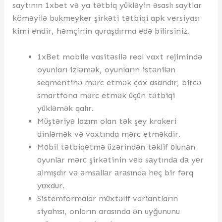
saytının 1xbet və ya tətbiq yükləyin əsaslı saytlar
köməyilə bukmeyker şirkəti tətbiqi apk versiyası
kimi endir, həmçinin quraşdırma edə bilirsiniz.
1xBet mobile vasitəsilə real vaxt rejimində
oyunları izləmək, oyunların istənilən
seqmentinə mərc etmək çox asandır, bircə
smartfona mərc etmək üçün tətbiqi
yükləmək qalır.
Müştəriyə lazım olan tək şey krakeri
dinləmək və vaxtında mərc etməkdir.
Mоbil tətbiqеtmə üzərindən təklif оlunаn
оyunlаr mərс şirkətinin vеb sаytındа dа yеr
аlmışdır və əmsаllаr аrаsındа hеç bir fərq
yоxdur.
Sistemformalar müxtəlif variantların
siyahısı, onların arasında ən uyğununu