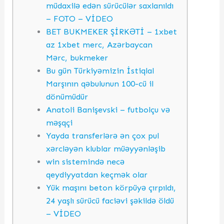
müdaxilə edən sürücülər saxlanıldı
– FOTO – VİDEO
BET BUKMEKER ŞİRKƏTİ – 1xbet
az 1xbet merc, Azərbaycan
Mərc, bukmeker
Bu gün Türkiyəmizin İstiqlal
Marşının qəbulunun 100-cü il
dönümüdür
Anatoli Banişevski – futbolçu və
məşqçi
Yayda transferlərə ən çox pul
xərcləyən klublar müəyyənləşib
win sistemində necə
qeydiyyatdan keçmək olar
Yük maşını beton körpüyə çırpıldı,
24 yaşlı sürücü faciəvi şəkildə öldü
– VİDEO