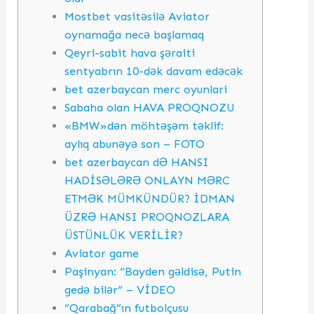
Mostbet vasitəsilə Aviator
oynamağa necə başlamaq
Qeyri-sabit hava şəraiti
sentyabrın 10-dək davam edəcək
bet azerbaycan merc oyunlari
Sabaha olan HAVA PROQNOZU
«BMW»dən möhtəşəm təklif:
aylıq abunəyə son – FOTO
bet azerbaycan dƏ HANSI
HADİSƏLƏRƏ ONLAYN MƏRC
ETMƏK MÜMKÜNDÜR? İDMAN
ÜZRƏ HANSI PROQNOZLARA
ÜSTÜNLÜK VERİLİR?
Aviator game
Paşinyan: “Bayden gəldisə, Putin
gedə bilər” – VİDEO
“Qarabağ”ın futbolçusu