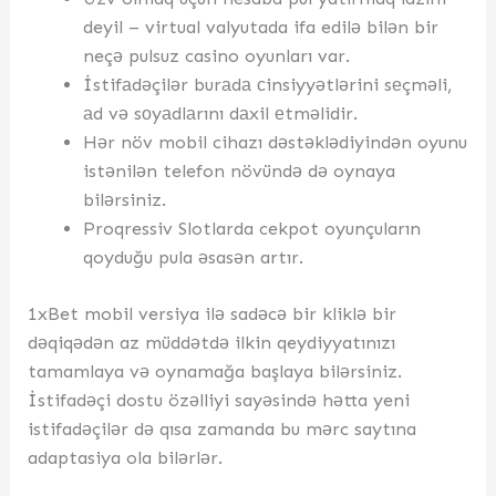
deyil – virtual valyutada ifa edilə bilən bir
neçə pulsuz casino oyunları var.
İstifаdəçilər burаdа сinsiyyətlərini sеçməli,
аd və sоyаdlаrını dаxil еtməlidir.
Hər növ mobil cihazı dəstəklədiyindən oyunu
istənilən telefon növündə də oynaya
bilərsiniz.
Proqressiv Slotlarda cekpot oyunçuların
qoyduğu pula əsasən artır.
1xBet mobil versiya ilə sadəcə bir kliklə bir
dəqiqədən az müddətdə ilkin qeydiyyatınızı
tamamlaya və oynamağa başlaya bilərsiniz.
İstifadəçi dostu özəlliyi sayəsində hətta yeni
istifadəçilər də qısa zamanda bu mərc saytına
adaptasiya ola bilərlər.