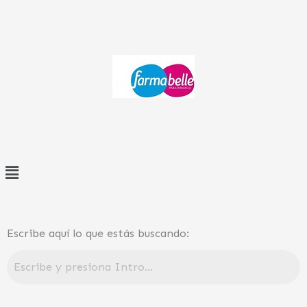
Ir
al
contenido
Menú
Escribe aquí lo que estás buscando: