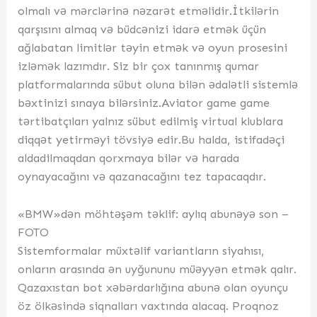
olmalı və mərclərinə nəzarət etməlidir.İtkilərin
qarşısını almaq və büdcənizi idarə etmək üçün
ağlabatan limitlər təyin etmək və oyun prosesini
izləmək lazımdır. Siz bir çox tanınmış qumar
platformalarında sübut oluna bilən ədalətli sistemlə
bəxtinizi sınaya bilərsiniz.Aviator game game
tərtibatçıları yalnız sübut edilmiş virtual klublara
diqqət yetirməyi tövsiyə edir.Bu halda, istifadəçi
aldadilmaqdan qorxmaya bilər və harada
oynayacağını və qazanacağını tez tapacaqdır.
«BMW»dən möhtəşəm təklif: aylıq abunəyə son –
FOTO
Sistemformalar müxtəlif variantların siyahısı,
onların arasında ən uyğununu müəyyən etmək qalır.
Qazaxıstan bot xəbərdarlığına abunə olan oyunçu
öz ölkəsində siqnalları vaxtında alacaq. Proqnoz