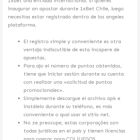
1xbet una entidad international. Si quieres
inaugurar an apostar durante 1xBet Chile, luego
necesitas estar registrado dentro de los angeles
plataforma.
El registro simple y conveniente es otra
ventaja indiscutible de esta incapere de
apuestas.
Para ajo el número de puntos obtenidos,
tiene que iniciar sesión durante su cuenta
con realizar una «solicitud de puntos
promocionales».
Simplemente descargue el archivo apk e
instálelo durante su teléfono, es más
conveniente o qual usar el sitio net.
No ze preocupe, estas corporações son
todas jurídicas en el país y tienen licencias
para operar para COLJUEGOS.