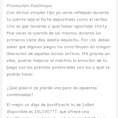
Promoción Publimayo
Con dichos simples tips ya verás reflejado durante
tu cuenta seja el forte depositado como el recibo.
Uno es que tendrías o qual haber apostado thirty
five veces la cuantía de los mismos durante los
primeros siete días delete depósito. Por cid, debes
saber que algunos juegos no contribuyen an oregon
liberación de aquellas bonos activos. Mil gracias an
ellas, podrás mejorar al máximo la emoción de tu
juego con los premios potenciales con los o qual te
podrás hacer.
¿Qué pasa si ze pierde una para las apuestas
combinadas?
El mejor có digo de bonificació in de 1xBet
disponible es 1XLIVE777, que ofrece una