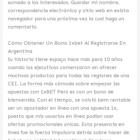
sumado a los interesados. Guardar mi nombre,
correspondencia electrónico y sitio web en exista
navegador para una próxima vez la cual haga un
comentario.
Cómo Obtener Un Bono 1xbet Al Registrarse En
Argentina
Su historia tiene espaço hace más para 10 años
cuando los ejecutivos comenzaron an ofrecer
muchoas productos para todas las regiones de una
CEI. La forma más cómoda sobre empezar las
apuestas con 1xBET Perú es con un bono de
bienvenida. Con el tiempo, se volvió bem rentable
ser un apostador en línea con una apuesta 1x,
puesto que mis usuarios en línea podían usar
ofertas promocionales únicas. Esta presencia en
línea fue la fuerza impulsora detrás sobre hacer de