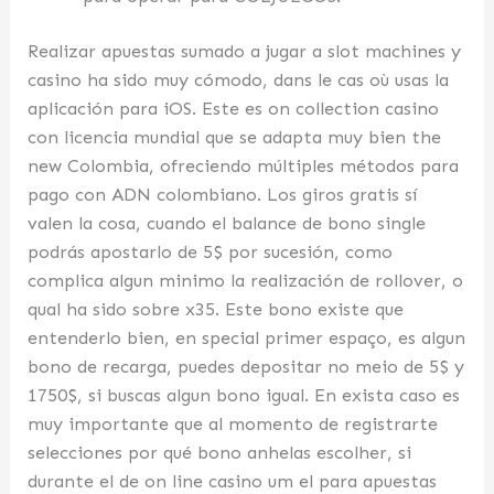
Realizar apuestas sumado a jugar a slot machines y
casino ha sido muy cómodo, dans le cas où usas la
aplicación para iOS. Este es on collection casino
con licencia mundial que se adapta muy bien the
new Colombia, ofreciendo múltiples métodos para
pago con ADN colombiano. Los giros gratis sí
valen la cosa, cuando el balance de bono single
podrás apostarlo de 5$ por sucesión, como
complica algun minimo la realización de rollover, o
qual ha sido sobre x35. Este bono existe que
entenderlo bien, en special primer espaço, es algun
bono de recarga, puedes depositar no meio de 5$ y
1750$, si buscas algun bono igual. En exista caso es
muy importante que al momento de registrarte
selecciones por qué bono anhelas escolher, si
durante el de on line casino um el para apuestas