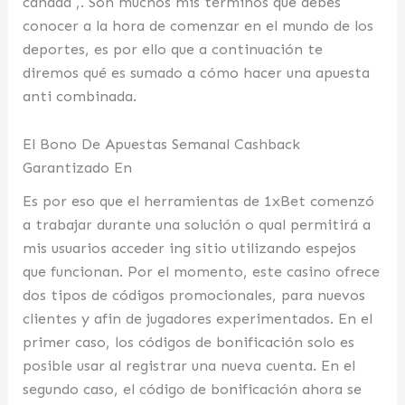
canada ,. Son muchos mis términos que debes
conocer a la hora de comenzar en el mundo de los
deportes, es por ello que a continuación te
diremos qué es sumado a cómo hacer una apuesta
anti combinada.
El Bono De Apuestas Semanal Cashback
Garantizado En
Es por eso que el herramientas de 1xBet comenzó
a trabajar durante una solución o qual permitirá a
mis usuarios acceder ing sitio utilizando espejos
que funcionan. Por el momento, este casino ofrece
dos tipos de códigos promocionales, para nuevos
clientes y afin de jugadores experimentados. En el
primer caso, los códigos de bonificación solo es
posible usar al registrar una nueva cuenta. En el
segundo caso, el código de bonificación ahora se