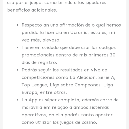
usa por el juego, como brinda a los jugadores
beneficios adicionales.
Respecto an una afirmación de o qual hemos
perdido la licencia en Ucrania, esto es, mi
vez más, alevoso.
Tiene en cuidado que debe usar los codigos
promocionales dentro de mis primeros 30
días de registro.
Podrás seguir los resultados en vivo de
competiciones como La Aleación, Serie A,
Top League, Liga sobre Campeones, Liga
Europa, entre otras.
La App es súper completa, además corre de
maravilla em relação à ambos sistemas
operativos, en ella podrás tanto apostar
cómo utilizar los juegos de casino.