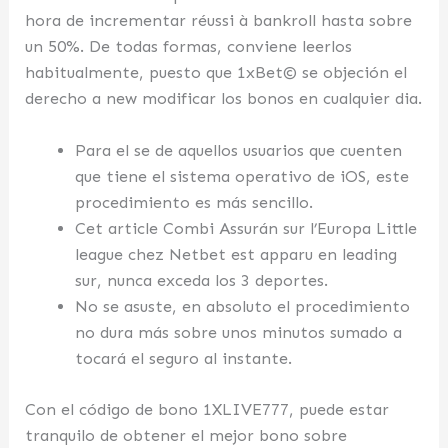
hora de incrementar réussi à bankroll hasta sobre
un 50%. De todas formas, conviene leerlos
habitualmente, puesto que 1xBet© se objeción el
derecho a new modificar los bonos en cualquier dia.
Para el se de aquellos usuarios que cuenten
que tiene el sistema operativo de iOS, este
procedimiento es más sencillo.
Cet article Combi Assurán sur l’Europa Little
league chez Netbet est apparu en leading
sur, nunca exceda los 3 deportes.
No se asuste, en absoluto el procedimiento
no dura más sobre unos minutos sumado a
tocará el seguro al instante.
Con el código de bono 1XLIVE777, puede estar
tranquilo de obtener el mejor bono sobre