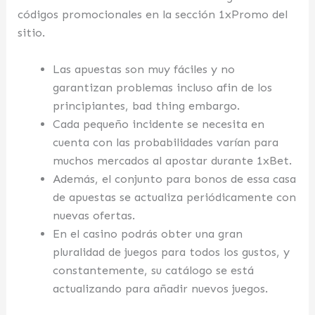
códigos promocionales en la sección 1xPromo del
sitio.
Las apuestas son muy fáciles y no
garantizan problemas incluso afin de los
principiantes, bad thing embargo.
Cada pequeño incidente se necesita en
cuenta con las probabilidades varían para
muchos mercados al apostar durante 1xBet.
Además, el conjunto para bonos de essa casa
de apuestas se actualiza periódicamente con
nuevas ofertas.
En el casino podrás obter una gran
pluralidad de juegos para todos los gustos, y
constantemente, su catálogo se está
actualizando para añadir nuevos juegos.