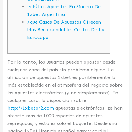
🇦🇷 Las Apuestas En Sincero De
1xbet Argentina
¿qué Casas De Apuestas Ofrecen
Mas Recomendables Cuotas De La
Eurocopa
Por lo tanto, los usuarios pueden apostar desde
cualquier zona del país sin problema alguno. La
afiliación de apuestas 1xbet es posiblemente la
más establecida en el atmosfera del negocio sobre
las apuestas electrónicas (y no simplemente). En
cualquier caso, la disposición sobre
http://1xbetar2.com
apuestas electrónicas, ze han
abierto más de 1000 espacios de apuestas
segregadas, y esto es solo el boquete. Desde una
página 1xBet licencia español easy y cordial,