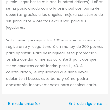
puede llegar hasta mis one hundred dólares). 1xBet
se ha posicionado como la principal compañía de
apuestas gracias a los angeles mejora constante de
sus productos y ofertas exclusivas para sus
jugadores.
Sólo tiene que depositar 100 euros en su cuenta ‘s
registrarse y luego tendrá un money de 200 pounds
para apostar. Para desbloquear esta promoción,
tendrá que dar al menos durante 3 partidos que
tiene apuestas combinadas para 1, 40. A
continuación, le explicamos qué debe llevar
adelante si buscas este bono y cómo podra
apostar sin inconveniencias para desbloquearlo.
←
Entrada anterior
Entrada siguiente
→