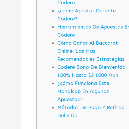
Codere
¿cómo Apostar Durante
Codere?
Herramientas De Apuestas E
Codere
Cómo Ganar Al Baccarat
Online: Las Mas
Recomendables Estrategias
Codere Bono De Bienvenida:
100% Hasta $2 1000 Mxn
¿cómo Funciona Este
Handicap En Algunas
Apuestas?
Métodos De Pago Y Retiros
Del Sitio