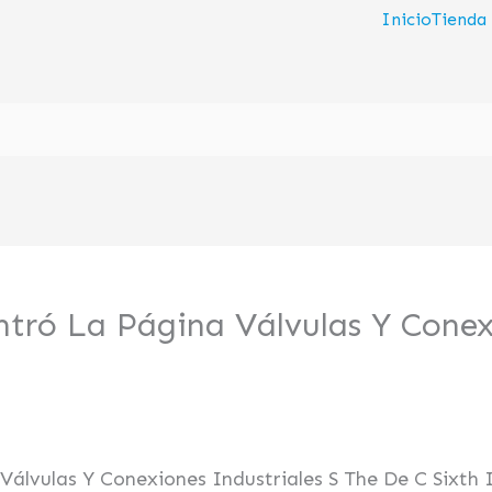
Inicio
Tienda
tró La Página Válvulas Y Conexi
álvulas Y Conexiones Industriales S The De C Sixth 