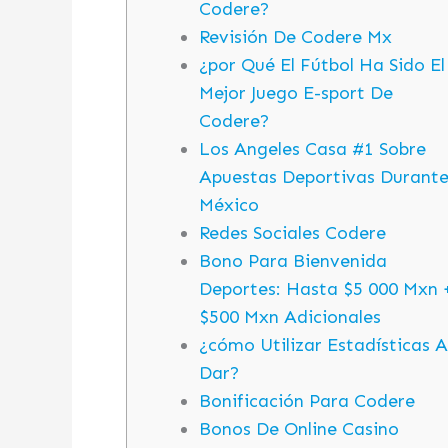
Codere?
Revisión De Codere Mx
¿por Qué El Fútbol Ha Sido El
Mejor Juego E-sport De
Codere?
Los Angeles Casa #1 Sobre
Apuestas Deportivas Durant
México
Redes Sociales Codere
Bono Para Bienvenida
Deportes: Hasta $5 000 Mxn 
$500 Mxn Adicionales
¿cómo Utilizar Estadísticas A
Dar?
Bonificación Para Codere
Bonos De Online Casino