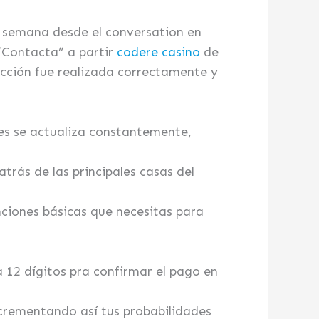
la semana desde el conversation en
 “Contacta” a partir
codere casino
de
acción fue realizada correctamente y
nes se actualiza constantemente,
rás de las principales casas del
unciones básicas que necesitas para
a 12 dígitos pra confirmar el pago en
crementando así tus probabilidades