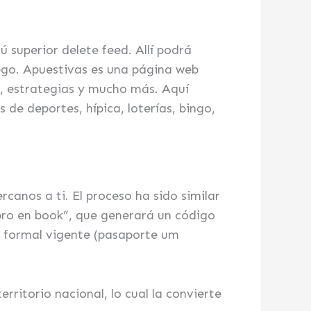
ú superior delete feed. Allí podrá
uego. Apuestivas es una página web
ps, estrategias y mucho más. Aquí
de deportes, hípica, loterías, bingo,
rcanos a ti. El proceso ha sido similar
bro en book”, que generará un código
ón formal vigente (pasaporte um
ritorio nacional, lo cual la convierte