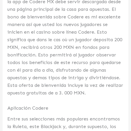
la app de Codere MX debe servir descargada desde
una página principal de la casa para apuestas. El
bono de bienvenida sobre Codere es mi excelente
manera así que usted los nuevos jugadores se
inicien en el casino sobre línea Codere. Esto
significa que dans le cas où un jugador deposita 200
MXN, recibirá otros 200 MXN en fondos para
bonificación. Esto permitirá al jugador observar
todos los beneficios de este recurso para quedarse
con él para dia a dia, disfrutando de algunas
apuestas y demas tipos de intriga y divirtiéndose.
Esta oferta de bienvenida incluye la vez de realizar
apuesta gratuitas de a 3. 000 MXN.
Aplicación Codere
Entre sus selecciones más populares encontramos
la Ruleta, este Blackjack y, durante supuesto, los