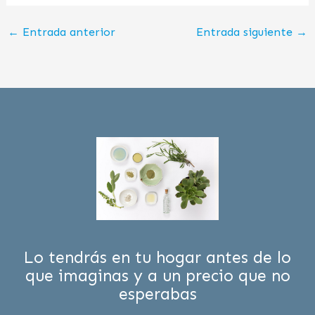
←
Entrada anterior
Entrada siguiente
→
Lo tendrás en tu hogar antes de lo
que imaginas y a un precio que no
esperabas