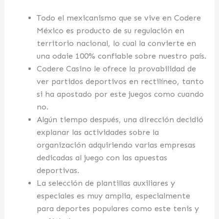
Todo el mexicanismo que se vive en Codere
México es producto de su regulación en
territorio nacional, lo cual la convierte en
una odaie 100% confiable sobre nuestro país.
Codere Casino le ofrece la provabilidad de
ver partidos deportivos en rectilíneo, tanto
si ha apostado por este juegos como cuando
no.
Algún tiempo después, una dirección decidió
explanar las actividades sobre la
organización adquiriendo varias empresas
dedicadas al juego con las apuestas
deportivas.
La selección de plantillas auxiliares y
especiales es muy amplia, especialmente
para deportes populares como este tenis y