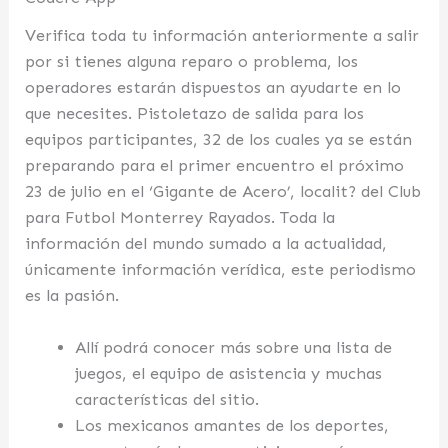
Verifica toda tu información anteriormente a salir
por si tienes alguna reparo o problema, los
operadores estarán dispuestos an ayudarte en lo
que necesites. Pistoletazo de salida para los
equipos participantes, 32 de los cuales ya se están
preparando para el primer encuentro el próximo
23 de julio en el ‘Gigante de Acero’, localit? del Club
para Futbol Monterrey Rayados. Toda la
información del mundo sumado a la actualidad,
únicamente información verídica, este periodismo
es la pasión.
Allí podrá conocer más sobre una lista de
juegos, el equipo de asistencia y muchas
características del sitio.
Los mexicanos amantes de los deportes,