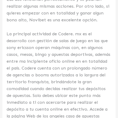
realizar algunas mismas acciones. Por otro lado, si
quieres empezar con en totalidad y ganar algun
bono alto, Novibet es una excelente opción.
La principal actividad de Codere. mx es el
desarrollo con gestión de salas de juego en las que
sony ericsson operan máquinas con, en algunos
casos, mesas, bingo y apuestas deportivas, además
entre ma incipiente oficio online en en totalidad
el país. Codere cuenta con un prolongado número
de agencias o booms autorizados a lo largura del
territorio franquista, brindándote la gran
comodidad cuando decidas realizar tus depósitos
de apuestas. Solo debes ubicar este punto más
inmediato a ti con acercarte para realizar el
depósito a tu cuenta online en efectivo. Accede a
la página Web de los angeles casa de apuestas