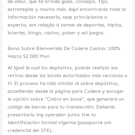
de albur, que te brinda guías, consejos, tips,
estrategias y mucho más. Aquí encontrarás toda la
información necesaria, seas principiante o
experto, em relação à temas de deportes, hípica,
loterías, bingo, casino, poker y asi juegos.
Bono Sobre Bienvenida De Codere Casino: 100%
Hasta $2 000 Mxn
Al igual la cual los depósitos, podrás realizar sus
retiros desde los books autorizados más cercanos a
ti. El proceso ha sido similar al sobre depósitos,
accediendo desde la página para Codere y escoger
la opción sobre “Cobro en book”, que generará un
código de barras para tu transacción. Deberás
presentarlo ing operador junto the tu
identificación formal vigente (pasaporte um
credencial del IFE).