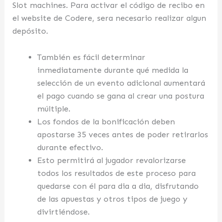
Slot machines. Para activar el código de recibo en
el website de Codere, sera necesario realizar algun
depósito.
También es fácil determinar
inmediatamente durante qué medida la
selección de un evento adicional aumentará
el pago cuando se gana al crear una postura
múltiple.
Los fondos de la bonificación deben
apostarse 35 veces antes de poder retirarlos
durante efectivo.
Esto permitirá al jugador revalorizarse
todos los resultados de este proceso para
quedarse con él para dia a dia, disfrutando
de las apuestas y otros tipos de juego y
divirtiéndose.