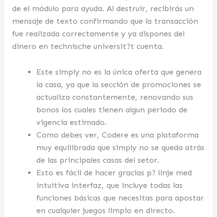
de el módulo para ayuda. Al destruir, recibirás un
mensaje de texto confirmando que la transacción
fue realizada correctamente y ya dispones del
dinero en technische universit?t cuenta.
Este simply no es la única oferta que genera
la casa, ya que la sección de promociones se
actualiza constantemente, renovando sus
bonos los cuales tienen algun periodo de
vigencia estimado.
Como debes ver, Codere es una plataforma
muy equilibrada que simply no se queda atrás
de las principales casas del setor.
Esto es fácil de hacer gracias p? linje med
intuitiva interfaz, que incluye todas las
funciones básicas que necesitas para apostar
en cualquier juegos limpio en directo.