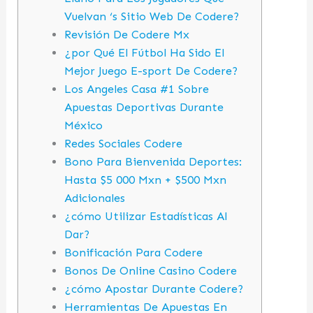
Vuelvan ‘s Sitio Web De Codere?
Revisión De Codere Mx
¿por Qué El Fútbol Ha Sido El
Mejor Juego E-sport De Codere?
Los Angeles Casa #1 Sobre
Apuestas Deportivas Durante
México
Redes Sociales Codere
Bono Para Bienvenida Deportes:
Hasta $5 000 Mxn + $500 Mxn
Adicionales
¿cómo Utilizar Estadísticas Al
Dar?
Bonificación Para Codere
Bonos De Online Casino Codere
¿cómo Apostar Durante Codere?
Herramientas De Apuestas En