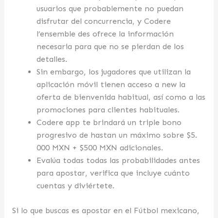
usuarios que probablemente no puedan
disfrutar del concurrencia, y Codere
l’ensemble des ofrece la información
necesaria para que no se pierdan de los
detalles.
Sin embargo, los jugadores que utilizan la
aplicación móvil tienen acceso a new la
oferta de bienvenida habitual, así como a las
promociones para clientes habituales.
Codere app te brindará un triple bono
progresivo de hastan un máximo sobre $5.
000 MXN + $500 MXN adicionales.
Evalúa todas todas las probabilidades antes
para apostar, verifica que incluye cuánto
cuentas y diviértete.
Si lo que buscas es apostar en el Fútbol mexicano,