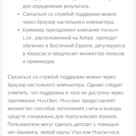
для определения результата.
Связаться со службой поддержки можно
через браузер настольного компьютера.
Букмекер принадлежит компании Venson
Ltd., расположенной на Кипре, проходит
обучение в Восточной Европе, регулируется
в Кюрасао и предлагает множество бонусов
и промокодов.
Связаться со службой поддержки можно через
браузер настольного компьютера. Однако следует
отметить, что поддержка в чате не доступна через
приложение MostBet. Mostbet предоставляет
множество способов пополнения счета и вывода
средств специально для португальских игроков.
Пользователи могут сделать депозит с помощью
нет-банкинга, любой карты Visa или Mastercard.