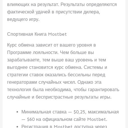
влияющих на результат. Результаты определяются
фактической удачей в присутствии дилера,
ведущего игру.
Спортивная Книга Mostbet
Курс обмена зависит от вашего уровня в
Программе лояльности. Чем больше вы
зарабатываете, тем выше ваш уровень и тем
выгоднее становится курс обмена. Системы и
стратегии ставок оказались бессильны перед
генераторами случайных чисел. Однако эта
технология была необходима, чтобы гарантировать
случайные и беспристрастные результаты игры.
Минимальная ставка — $0,25, максимальная
— $60 на официальном сайте Mostbet.
Регистрация в Mostbet доступна через