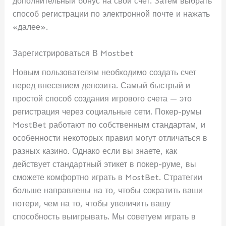
дополнительный бонус на свой счет. Затем выбрать
способ регистрации по электронной почте и нажать
«далее».
Зарегистрироваться В Mostbet
Новым пользователям необходимо создать счет
перед внесением депозита. Самый быстрый и
простой способ создания игрового счета — это
регистрация через социальные сети. Покер-румы
MostBet работают по собственным стандартам, и
особенности некоторых правил могут отличаться в
разных казино. Однако если вы знаете, как
действует стандартный этикет в покер-руме, вы
сможете комфортно играть в MostBet. Стратегии
больше направлены на то, чтобы сократить ваши
потери, чем на то, чтобы увеличить вашу
способность выигрывать. Мы советуем играть в