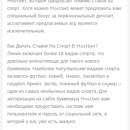
Mostbet, которое предлагает помимо ставок на
спорт. Хотя казино Mostbet может предложить вам
специальный бонус за первоначальный депозит,
ассортимент предлагаемых игр является
исключительным.
Как Делать Ставки На Спорт В Mostbet?
Линия включает более 18 видов спорта, что
довольно впечатляюще для такого нового
букмекера. Наиболее популярными видами спорта
являются футбол, хоккей, теннис, баскетбол и
гандбол. Крикет, регби, пляжный футбол и снукер —
одни из самых необычных видов спорта. Для
авторизации на сайте букмекера Mostbet вам
необходимо предоставить системе имя
пользователя и пароль от социальной сети, в
которой у вас уже есть аккаунт.