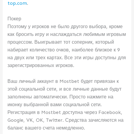
top.com
.
Покер
Поэтому у игроков не было другого выбора, кроме
как бросить игру и наслаждаться любимым игровым
процессом. Выигрывает тот соперник, который
набирает количество очков, наиболее близкое к 9
на двух или трех картах. Все эти игры доступны для
зарегистрированных игроков.
Ваш личный аккаунт в Mostbet будет привязан к
этой социальной сети, и все личные данные будут
заполнены автоматически. Просто нажмите на
иконку выбранной вами социальной сети.
Регистрация в Mostbet доступна через Facebook,
Google, VK, OK, Twitter. Средства зачисляются на
баланс вашего счета немедленно.