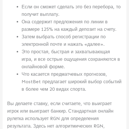
Если он сможет сделать это без перебора, то
получит выплату.
Она содержит предложения по линии в
размере 125% на каждый депозит на счету.
Затем выбрать способ регистрации по
электронной почте и нажать «далее».
Это простая, быстрая и захватывающая
игра, и все острые ощущения сохраняются в
онлайновой форме.
Что касается предматчевых прогнозов,
MostBet предлагает широкий выбор событий
в более чем 20 видах спорта.
Вы делаете ставку, если считаете, что выиграет
игрок или выиграет банкир. Стандартная онлайн
рулетка использует RGN для определения
результата. Здесь нет алгоритмических RGN,