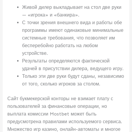
Живой дилер выкладывает на стол две руки
— «игрока» и «банкира».
С точки зрения внешнего вида и работы обе
программы имеют одинаковые минимальные
системные требования, что позволяет им
бесперебойно работать на любом
устройстве.
Результаты определяются фактической
удачей в присутствии дилера, ведущего игру.
Только эти две руки будут сданы, независимо
от того, сколько игроков за столом.
Сайт букмекерской конторы не взимает плату с
пользователей за финансовые операции, но
выплата комиссии Mostbet может быть
предусмотрена правилами используемого сервиса.
Множество игр казино, онлайн-автоматы и многое