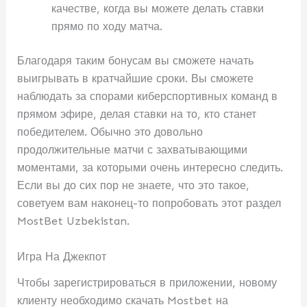
качестве, когда вы можете делать ставки
прямо по ходу матча.
Благодаря таким бонусам вы сможете начать
выигрывать в кратчайшие сроки. Вы сможете
наблюдать за спорами киберспортивных команд в
прямом эфире, делая ставки на то, кто станет
победителем. Обычно это довольно
продолжительные матчи с захватывающими
моментами, за которыми очень интересно следить.
Если вы до сих пор не знаете, что это такое,
советуем вам наконец-то попробовать этот раздел
MostBet Uzbekistan.
Игра На Джекпот
Чтобы зарегистрироваться в приложении, новому
клиенту необходимо скачать Mostbet на