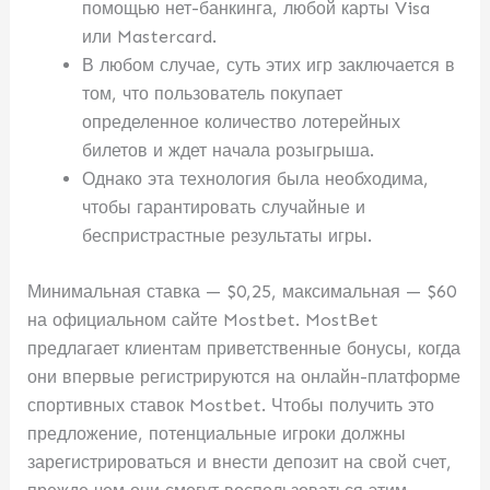
помощью нет-банкинга, любой карты Visa
или Mastercard.
В любом случае, суть этих игр заключается в
том, что пользователь покупает
определенное количество лотерейных
билетов и ждет начала розыгрыша.
Однако эта технология была необходима,
чтобы гарантировать случайные и
беспристрастные результаты игры.
Минимальная ставка — $0,25, максимальная — $60
на официальном сайте Mostbet. MostBet
предлагает клиентам приветственные бонусы, когда
они впервые регистрируются на онлайн-платформе
спортивных ставок Mostbet. Чтобы получить это
предложение, потенциальные игроки должны
зарегистрироваться и внести депозит на свой счет,