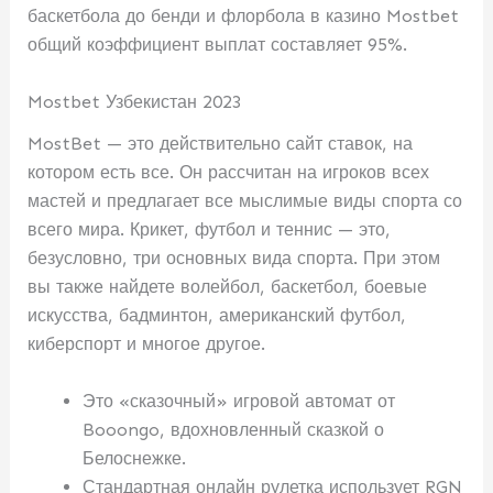
баскетбола до бенди и флорбола в казино Mostbet
общий коэффициент выплат составляет 95%.
Mostbet Узбекистан 2023
MostBet — это действительно сайт ставок, на
котором есть все. Он рассчитан на игроков всех
мастей и предлагает все мыслимые виды спорта со
всего мира. Крикет, футбол и теннис — это,
безусловно, три основных вида спорта. При этом
вы также найдете волейбол, баскетбол, боевые
искусства, бадминтон, американский футбол,
киберспорт и многое другое.
Это «сказочный» игровой автомат от
Booongo, вдохновленный сказкой о
Белоснежке.
Стандартная онлайн рулетка использует RGN