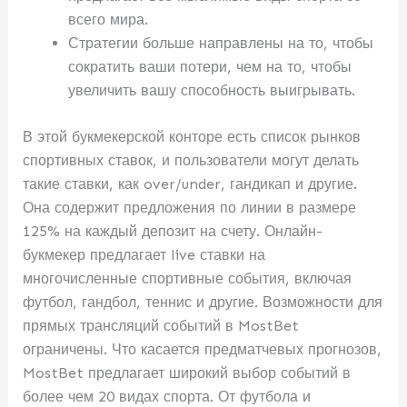
всего мира.
Стратегии больше направлены на то, чтобы
сократить ваши потери, чем на то, чтобы
увеличить вашу способность выигрывать.
В этой букмекерской конторе есть список рынков
спортивных ставок, и пользователи могут делать
такие ставки, как over/under, гандикап и другие.
Она содержит предложения по линии в размере
125% на каждый депозит на счету. Онлайн-
букмекер предлагает live ставки на
многочисленные спортивные события, включая
футбол, гандбол, теннис и другие. Возможности для
прямых трансляций событий в MostBet
ограничены. Что касается предматчевых прогнозов,
MostBet предлагает широкий выбор событий в
более чем 20 видах спорта. От футбола и