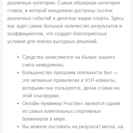
различные категории. Самая обширная категория
ставок, в которой ежедневно доступны тысячи
различных событий в десятках видов спорта. Здесь
вас ждет самое большое количество результатов и
коэффициентов, что создает благоприятные
условия для поиска выгодных решений.
Средства зачисляются на баланс вашего
счета немедленно.
Большинство программ лояльности Bet —
это активные привилегии и VIP-клиенты,
которыми они пользуются, делая ставки на
этой платформе.
Онлайн-букмекер MostBet является одним
из самых влиятельных спортивных
букмекеров в мире.
Вы можете поставить на результат матча, на