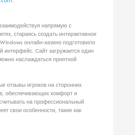
p.com
.
 взаимодействуя напрямую с
тях, стараясь создать интерактивное
я Windows онлайн-казино подготовило
й интерфейс. Сайт загружается один
 можно наслаждаться приятной
е отзывы игроков на сторонних
ов, обеспечивающих комфорт и
ссчитывать на профессиональный
ет свои особенности, такие как