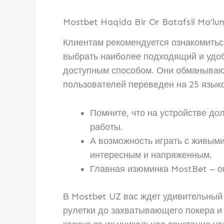
Mostbet Haqida Bir Or Batafsil Ma’l
Клиентам рекомендуется ознакомитьс
выбрать наиболее подходящий и удоб
доступным способом. Они обманывают
пользователей переведен на 25 языков
Помните, что на устройстве до
работы.
А возможность играть с живым
интересным и напряженным.
Главная изюминка MostBet – о
В Mostbet UZ вас ждет удивительный 
рулетки до захватывающего покера и