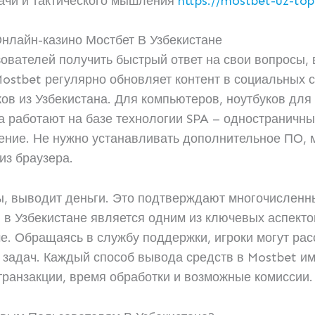
дачи и тактического мышления
https://mostbet-uz-to
нлайн-казино Мостбет В Узбекистане
зователей получить быстрый ответ на свои вопросы,
stbet регулярно обновляет контент в социальных се
ов из Узбекистана. Для компьютеров, ноутбуков дл
а работают на базе технологии SPA – одностраничны
жение. Не нужно устанавливать дополнительное ПО,
из браузера.
, выводит деньги. Это подтверждают многочисленны
 в Узбекистане является одним из ключевых аспект
е. Обращаясь в службу поддержки, игроки могут ра
задач. Каждый способ вывода средств в Mostbet име
ранзакции, время обработки и возможные комиссии.