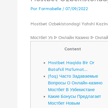
Por
Farmabelle
/
07/09/2022
Mostbet Ozbekistondagi Yahshi Kazin
Мостбет Уз ᐉ Онлайн Казино ᐉ Онлай
Content
Mostbet Haqida Bir Or
Batafsil Ma’lumot…
(faq) Часто Задаваемые
Вопросы О Онлайн-казино
Мостбет В Узбекистане
Какие Бонусы Предлагает
Мостбет Новым