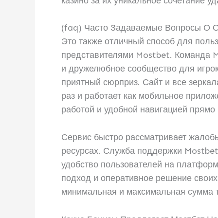
казино за их уникальное сочетание у
(faq) Часто Задаваемые Вопросы О О
Это также отличный способ для поль
представителями Mostbet. Команда Mo
и дружелюбное сообщество для игрок
приятный сюрприз. Сайт и все зеркал
раз и работает как мобильное прило
работой и удобной навигацией прямо 
Сервис быстро рассматривает жалобы
ресурсах. Служба поддержки Mostbet
удобство пользователей на платформ
подход и оперативное решение своих 
минимальная и максимальная сумма т