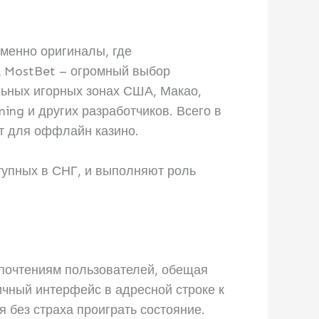
именно оригиналы, где
а MostBet – огромный выбор
льных игорных зонах США, Макао,
ming и других разработчиков. Всего в
т для оффлайн казино.
ступных в СНГ, и выполняют роль
дпочтениям пользователей, обещая
чный интерфейс в адресной строке к
 без страха проиграть состояние.