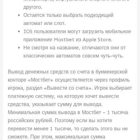
другого.
Остается только выбрать подходящий
автомат или слот.
IOS пользователи могут загрузить мобильное
приложение Mostbet из Apple Store.
Не смотря на название, отличаются они от
классических автоматов совсем чуть-чуть.
Вывод денежных средств со счета в букмекерской
конторе «Мостбет» осуществляется через профиль
игрока, раздел «Вывести со счета». Игрок выбирает
платежную систему, на которую хочет вывести
средства, указывает сумму для вывода.
Минимальная сумма вывода в Мостбет – 1 тысяча
российских рублей. Поэтому если вы хотите
перевести менее 1 тысячи, то сделать этого вы не
сможете. При этом, максимальная сумма