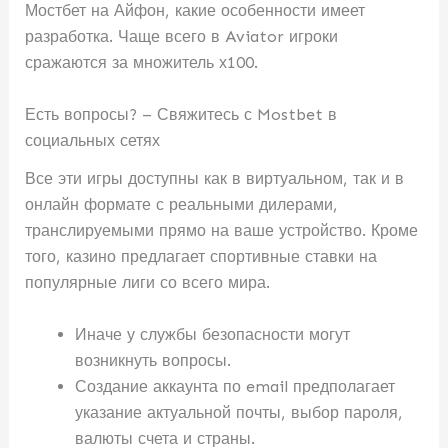
Мостбет на Айфон, какие особенности имеет
разработка. Чаще всего в Aviator игроки
сражаются за множитель х100.
Есть вопросы? – Свяжитесь с Mostbet в
социальных сетях
Все эти игры доступны как в виртуальном, так и в
онлайн формате с реальными дилерами,
транслируемыми прямо на ваше устройство. Кроме
того, казино предлагает спортивные ставки на
популярные лиги со всего мира.
Иначе у службы безопасности могут
возникнуть вопросы.
Создание аккаунта по email предполагает
указание актуальной почты, выбор пароля,
валюты счета и страны.