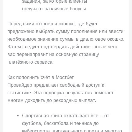
задания, за которые клиенты
получают различные бонусы.
Перед вами откроется окошко, где будет
предложено выбрать сумму пополнения или ввести
необходимое значение суммы в диалоговое окошко.
Затем следует подтвердить действие, после чего
вас перенаправит на основную страницу
платёжного сервиса.
Как пополнить счёт в Мостбет
Провайдер предлагает свободный доступ к
статистике. Эта подборка результатов помогает
многим доходить до рекордных выплат.
Спортивная книга охватывает все – от
футбола, баскетбола и тенниса до
киберспорта, виртуального спорта и многого