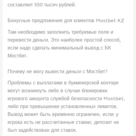
составляет 550 тысяч рублей.
Бонусные предложения для клиентов Mostbet KZ
Там необходимо заполнить требуемые поля и
перевести деньги. Это наиболее простой способ,
если надо сделать минимальный вывод с БК
Мостбет.
Почему не могу вывести деньги с Мостбет?
Проблемы с выплатами в букмекерской конторе
могут возникнуть либо в случае блокировки
игрового аккаунта службой безопасности Mostbet,
либо при превышении установленных лимитов.
Вывод может быть временно ограничен, если: у
игрока есть не рассчитанные ставки; депозит не
был задействован для ставок.