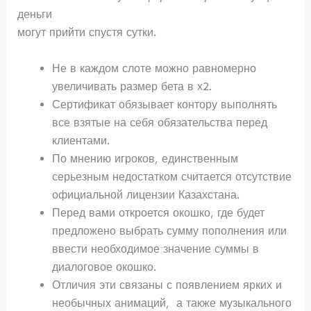
деньги
могут прийти спустя сутки.
Не в каждом слоте можно равномерно
увеличивать размер бета в х2.
Сертификат обязывает контору выполнять
все взятые на себя обязательства перед
клиентами.
По мнению игроков, единственным
серьезным недостатком считается отсутствие
официальной лицензии Казахстана.
Перед вами откроется окошко, где будет
предложено выбрать сумму пополнения или
ввести необходимое значение суммы в
диалоговое окошко.
Отличия эти связаны с появлением ярких и
необычных анимаций, а также музыкального