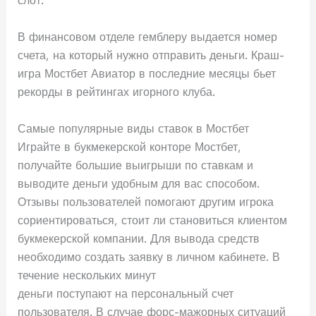
слот.
В финансовом отделе гемблеру выдается номер
счета, на который нужно отправить деньги. Краш-
игра Мостбет Авиатор в последние месяцы бьет
рекорды в рейтингах игорного клуба.
Самые популярные виды ставок в Мостбет
Играйте в букмекерской конторе Мостбет,
получайте большие выигрыши по ставкам и
выводите деньги удобным для вас способом.
Отзывы пользователей помогают другим игрока
сориентироваться, стоит ли становиться клиентом
букмекерской компании. Для вывода средств
необходимо создать заявку в личном кабинете. В
течение нескольких минут
деньги поступают на персональный счет
пользователя. В случае форс-мажорных ситуаций