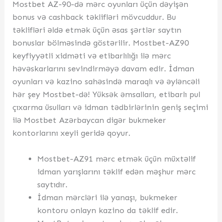
Mostbet AZ-90-də mərc oyunları üçün dəyişən
bonus və cashback təklifləri mövcuddur. Bu
təklifləri əldə etmək üçün əsas şərtlər saytın
bonuslar bölməsində göstərilir. Mostbet-AZ90
keyfiyyətli xidməti və etibarlılığı ilə mərc
həvəskarlarını sevindirməyə davam edir. İdman
oyunları və kazino sahəsində maraqlı və əyləncəli
hər şey Mostbet-də! Yüksək əmsalları, etibarlı pul
çıxarma üsulları və idman tədbirlərinin geniş seçimi
ilə Mostbet Azərbaycan digər bukmeker
kontorlarını xeyli geridə qoyur.
Mostbet-AZ91 mərc etmək üçün müxtəlif
idman yarışlarını təklif edən məşhur mərc
saytıdır.
İdman mərcləri ilə yanaşı, bukmeker
kontoru onlayn kazino da təklif edir.