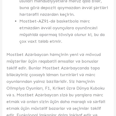
üsulları məhdudiyyətlərə məruz qala bilər,
buna görə depozit qoymazdan əvvəl şərtləri
hərtərəfli nəzərdən keçirin.
Mostbet-AZ91-də basketbola mərc
etməzdən əvvəl oyunçulara oyunöncəsi
müşahidə aparmaq tövsiyə olunur ki, bu da
çox vaxt tələb etmir.
Mostbet Azərbaycan həmçinin yeni və mövcud
müştərilər üçün rəqabətli əmsallar və bonuslar
təklif edir. Bunlar Mostbet Azərbaycanda tapa
biləcəyiniz çoxsaylı idman turnirləri və mərc
oyunlarından yalnız bəziləridir. Siz həmçinin
Olimpiya Oyunları, F1, Kriket üzrə Dünya Kuboku
və s. Mostbet Azərbaycan sizə bu yarışlara mərc
etmək və onları sizin üçün daha maraqlı və sərfəli
etmək üçün müxtəlif bazarlar və seçimlər təklif
edir. Funksional imkanlar daim inkişaf edir və