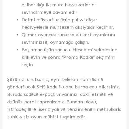
etibarlılığı ilə mərc həvəskarlarını
sevindirməyə davam edir.
Daimi müştərilər üçün pul və digər
hədiyyələrlə müntəzəm aksiyalar keçirilir.
Qumar oyunçususunuzsa və kart oyunlarını
sevirsinizsə, oynamağa çalışın.
Başlamaq üçün sadəcə ‘Hesabım’ sekmesine
klikləyin və sonra ‘Promo Kodlar’ seçimini
seçin.
Şifrənizi unutsanız, eyni telefon nömrəsinə
göndəriləcək SMS kodu ilə onu bərpa edə bilərsiniz.
Burada sadəcə e-poçt ünvanınızı daxil etməli və
özünüz parol tapmalısınız. Bundan əlavə,
istifadəçilərə lisenziyalı və tənzimlənən məhsullarla
təhlükəsiz oyun mühiti təqdim edir.