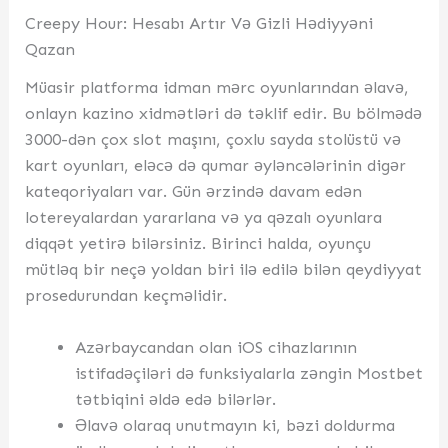
Creepy Hour: Hesabı Artır Və Gizli Hədiyyəni
Qazan
Müasir platforma idman mərc oyunlarından əlavə,
onlayn kazino xidmətləri də təklif edir. Bu bölmədə
3000-dən çox slot maşını, çoxlu sayda stolüstü və
kart oyunları, eləcə də qumar əyləncələrinin digər
kateqoriyaları var. Gün ərzində davam edən
lotereyalardan yararlana və ya qəzalı oyunlara
diqqət yetirə bilərsiniz. Birinci halda, oyunçu
mütləq bir neçə yoldan biri ilə edilə bilən qeydiyyat
prosedurundan keçməlidir.
Azərbaycandan olan iOS cihazlarının
istifadəçiləri də funksiyalarla zəngin Mostbet
tətbiqini əldə edə bilərlər.
Əlavə olaraq unutmayın ki, bəzi doldurma