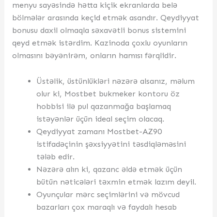
menyu sayəsində hətta kiçik ekranlarda belə
bölmələr arasında keçid etmək asandır. Qeydiyyat
bonusu daxil olmaqla səxavətli bonus sistemini
qeyd etmək istərdim. Kazinoda çoxlu oyunların
olmasını bəyənirəm, onların hamısı fərqlidir.
Üstəlik, üstünlükləri nəzərə alsanız, məlum
olur ki, Mostbet bukmeker kontoru öz
hobbisi ilə pul qazanmağa başlamaq
istəyənlər üçün ideal seçim olacaq.
Qeydiyyat zamanı Mostbet-AZ90
istifadəçinin şəxsiyyətini təsdiqləməsini
tələb edir.
Nəzərə alın ki, qazanc əldə etmək üçün
bütün nəticələri təxmin etmək lazım deyil.
Oyunçular mərc seçimlərini və mövcud
bazarları çox maraqlı və faydalı hesab