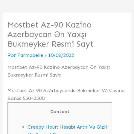
Mostbet Az-90 Kazino
Azerbaycan Ən Yaxşı
Bukmeyker Rəsmi Sayt
Por
Farmabelle
/
10/08/2022
Mostbet Az-90 Kazino Azerbaycan Ən Yaxşı
Bukmeyker Rəsmi Saytı
Mostbet Az 90 Azərbaycanda Bukmeker Və Casino
Bonus 550+250fs
Content
Creepy Hour: Hesabı Artır Və Gizli