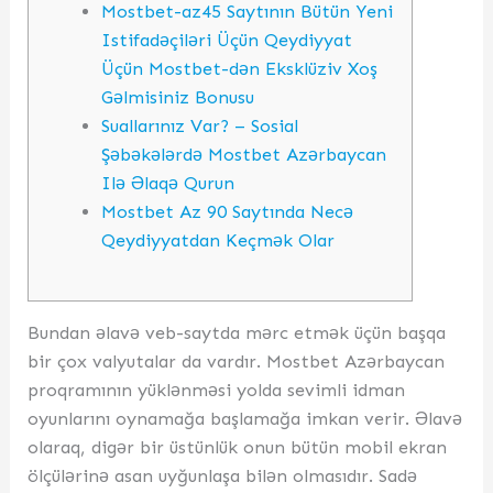
Mostbet-az45 Saytının Bütün Yeni
Istifadəçiləri Üçün Qeydiyyat
Üçün Mostbet-dən Eksklüziv Xoş
Gəlmisiniz Bonusu
Suallarınız Var? – Sosial
Şəbəkələrdə Mostbet Azərbaycan
Ilə Əlaqə Qurun
Mostbet Az 90 Saytında Necə
Qeydiyyatdan Keçmək Olar
Bundan əlavə veb-saytda mərc etmək üçün başqa
bir çox valyutalar da vardır. Mostbet Azərbaycan
proqramının yüklənməsi yolda sevimli idman
oyunlarını oynamağa başlamağa imkan verir. Əlavə
olaraq, digər bir üstünlük onun bütün mobil ekran
ölçülərinə asan uyğunlaşa bilən olmasıdır. Sadə