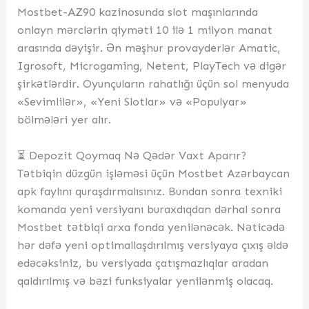
Mostbet-AZ90 kazinosunda slot maşınlarında
onlayn mərclərin qiyməti 10 ilə 1 milyon manat
arasında dəyişir. Ən məşhur provayderlər Amatic,
Igrosoft, Microgaming, Netent, PlayTech və digər
şirkətlərdir. Oyunçuların rahatlığı üçün sol menyuda
«Sevimlilər», «Yeni Slotlar» və «Populyar»
bölmələri yer alır.
⏳ Depozit Qoymaq Nə Qədər Vaxt Aparır?
Tətbiqin düzgün işləməsi üçün Mostbet Azərbaycan
apk faylını quraşdırmalısınız. Bundan sonra texniki
komanda yeni versiyanı buraxdıqdan dərhal sonra
Mostbet tətbiqi arxa fonda yenilənəcək. Nəticədə
hər dəfə yeni optimallaşdırılmış versiyaya çıxış əldə
edəcəksiniz, bu versiyada çatışmazlıqlar aradan
qaldırılmış və bəzi funksiyalar yenilənmiş olacaq.