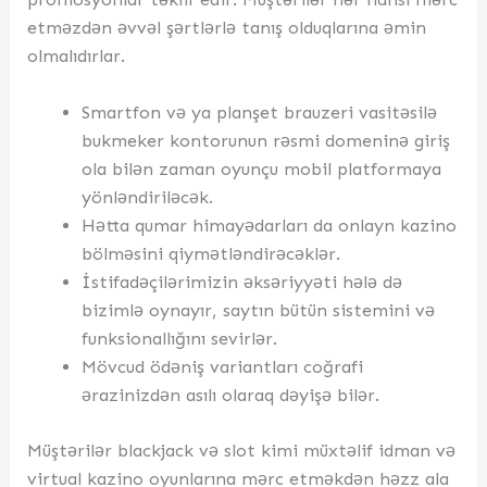
etməzdən əvvəl şərtlərlə tanış olduqlarına əmin
olmalıdırlar.
Smartfon və ya planşet brauzeri vasitəsilə
bukmeker kontorunun rəsmi domeninə giriş
ola bilən zaman oyunçu mobil platformaya
yönləndiriləcək.
Hətta qumar himayədarları da onlayn kazino
bölməsini qiymətləndirəcəklər.
İstifadəçilərimizin əksəriyyəti hələ də
bizimlə oynayır, saytın bütün sistemini və
funksionallığını sevirlər.
Mövcud ödəniş variantları coğrafi
ərazinizdən asılı olaraq dəyişə bilər.
Müştərilər blackjack və slot kimi müxtəlif idman və
virtual kazino oyunlarına mərc etməkdən həzz ala