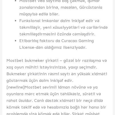
MostBet veb saytına baş çəkmək, qumar
zonalarından birinə, məsələn, Gürcüstanla
müqayisə edilə bilər.
Funksional imkanlar daim inkişaf edir və
təkmilləşir, yeni xüsusiyyətləri və carilərində
təkmilləşdirməsini özündə cəmləşdirir.
Etibarlılıq faktoru da Curacao Gaming
License-dən aldığımız lisenziyadır.
Mostbet bukmeker şirkəti – gözəl bir razılaşma və
xoş oyun mühiti istəyirsinizsə, yaxşı seçimdir.
Bukmeker şirkətinin rəsmi saytı ən yüksək xidməti
göstərmək üçün daim inkişaf edir.
[newline]Mostbet sevimli idman növünə və ya
oyunlara mərc etmək üçün təhlükəsiz, sürətli və
rahat üsuldur. Canlı dəstək xidməti bir neçə dildə
kömək təklif edə və hesabınızla bağlı hər hansı bir
problemdə sizə kömək edə bilər. Şirkət müsbət