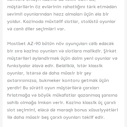
müştərilərin öz evlərinin rahatlığını tərk etmədən
sevimli oyunlarından həzz almaları üçün əla bir
yoldur. Kazinoda müxtəlif slotlar, stolüstü oyunlar
və canlı diler seçimləri var.
Mostbet AZ-90 bütün növ oyunçuları cəlb edəcək
bir sıra kazino oyunları və slotlara malikdir. Şirkət
müştəriləri əyləndirmək üçün daim yeni oyunlar və
funksiyalar əlavə edir. Beləliklə, istər klassik
oyunlar, istərsə də daha müasir bir şey
axtarırsınızsa, bukmeker kontoru getmək üçün
yerdir! Bu sürətli oyun müştərilərə çarxları
fırlatmağa və böyük mükafatlar qazanmaq şansına
sahib olmağa imkan verir. Kazino klassik üç çarxlı
slot seçimini, eləcə də maraqlı bonus xüsusiyyətləri
ilə daha müasir beş çarxlı oyunları təklif edir.