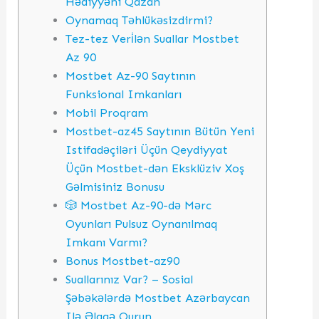
Hədiyyəni Qazan
Oynamaq Təhlükəsizdirmi?
Tez-tez Veri̇lən Suallar Mostbet
Az 90
Mostbet Az-90 Saytının
Funksional Imkanları
Mobil Proqram
Mostbet-az45 Saytının Bütün Yeni
Istifadəçiləri Üçün Qeydiyyat
Üçün Mostbet-dən Eksklüziv Xoş
Gəlmisiniz Bonusu
🎲 Mostbet Az-90-də Mərc
Oyunları Pulsuz Oynanılmaq
Imkanı Varmı?
Bonus Mostbet-az90
Suallarınız Var? – Sosial
Şəbəkələrdə Mostbet Azərbaycan
Ilə Əlaqə Qurun