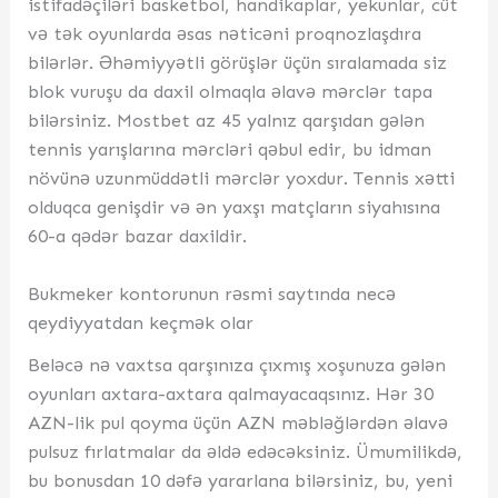
istifadəçiləri basketbol, ​​handikaplar, yekunlar, cüt
və tək oyunlarda əsas nəticəni proqnozlaşdıra
bilərlər. Əhəmiyyətli görüşlər üçün sıralamada siz
blok vuruşu da daxil olmaqla əlavə mərclər tapa
bilərsiniz. Mostbet az 45 yalnız qarşıdan gələn
tennis yarışlarına mərcləri qəbul edir, bu idman
növünə uzunmüddətli mərclər yoxdur. Tennis xətti
olduqca genişdir və ən yaxşı matçların siyahısına
60-a qədər bazar daxildir.
Bukmeker kontorunun rəsmi saytında necə
qeydiyyatdan keçmək olar
Beləcə nə vaxtsa qarşınıza çıxmış xoşunuza gələn
oyunları axtara-axtara qalmayacaqsınız. Hər 30
AZN-lik pul qoyma üçün AZN məbləğlərdən əlavə
pulsuz fırlatmalar da əldə edəcəksiniz. Ümumilikdə,
bu bonusdan 10 dəfə yararlana bilərsiniz, bu, yeni