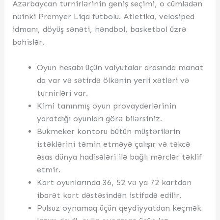
Azərbaycan turnirlərinin geniş seçimi, o cümlədən
nəinki Premyer Liqa futbolu. Atletika, velosiped
idmanı, döyüş sənəti, həndbol, basketbol üzrə
bahislər.
Oyun hesabı üçün valyutalar arasında manat
da var və sətirdə ölkənin yerli xətləri və
turnirləri var.
Kimi tanınmış oyun provayderlərinin
yaratdığı oyunları görə bilərsiniz.
Bukmeker kontoru bütün müştərilərin
istəklərini təmin etməyə çalışır və təkcə
əsas dünya hadisələri ilə bağlı mərclər təklif
etmir.
Kart oyunlarında 36, 52 və ya 72 kartdan
ibarət kart dəstəsindən istifadə edilir.
Pulsuz oynamaq üçün qeydiyyatdan keçmək