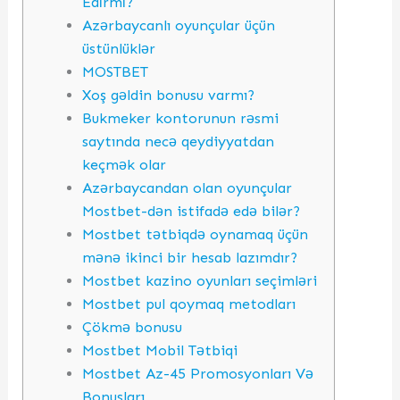
Edi̇rmi̇?
Azərbaycanlı oyunçular üçün
üstünlüklər
MOSTBET
Xoş gəldin bonusu varmı?
Bukmeker kontorunun rəsmi
saytında necə qeydiyyatdan
keçmək olar
Azərbaycandan olan oyunçular
Mostbet-dən istifadə edə bilər?
Mostbet tətbiqdə oynamaq üçün
mənə ikinci bir hesab lazımdır?
Mostbet kazino oyunları seçimləri
Mostbet pul qoymaq metodları
Çökmə bonusu
Mostbet Mobil Tətbiqi
Mostbet Az-45 Promosyonları Və
Bonusları