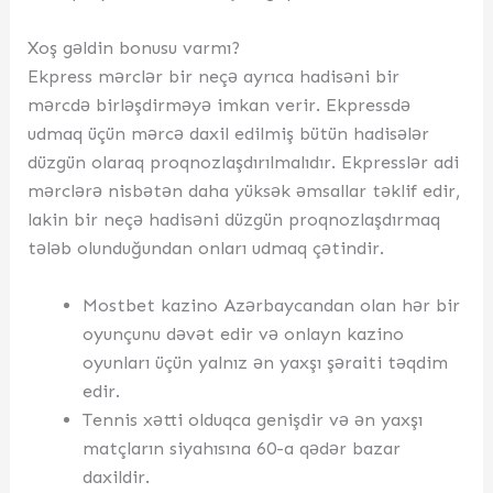
Xoş gəldin bonusu varmı?
Ekpress mərclər bir neçə ayrıca hadisəni bir
mərcdə birləşdirməyə imkan verir. Ekpressdə
udmaq üçün mərcə daxil edilmiş bütün hadisələr
düzgün olaraq proqnozlaşdırılmalıdır. Ekpresslər adi
mərclərə nisbətən daha yüksək əmsallar təklif edir,
lakin bir neçə hadisəni düzgün proqnozlaşdırmaq
tələb olunduğundan onları udmaq çətindir.
Mostbet kazino Azərbaycandan olan hər bir
oyunçunu dəvət edir və onlayn kazino
oyunları üçün yalnız ən yaxşı şəraiti təqdim
edir.
Tennis xətti olduqca genişdir və ən yaxşı
matçların siyahısına 60-a qədər bazar
daxildir.