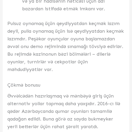
və ya bir hadisənin nəticəsi üçün adi
bazardan istifadə etmək imkanı var.
Pulsuz oynamaq üçün qeydiyyatdan keçmək lazım
deyil, pulla oynamaq üçün isə qeydiyyatdan keçmək
lazımdır. Peşəkar oyunçular oyuna başlamazdan
əvvəl onu demo rejimində sınamağı tövsiyə edirlər.
Bu rejimdə kazinonun bəzi bölmələri – dilerlə
oyunlar, turnirlər və cekpotlar üçün
məhdudiyyətlər var.
Çökmə bonusu
Əvvəlcədən hazırlaşmaq və mənbəyə giriş üçün
alternativ yollar tapmaq daha yaxşıdır. 2016-cı ilə
qədər Azərbaycanda qumar oyunları tamamilə
qadağan edildi. Buna görə az sayda bukmeyker
yerli betterlər üçün rahat şərait yaratdı.