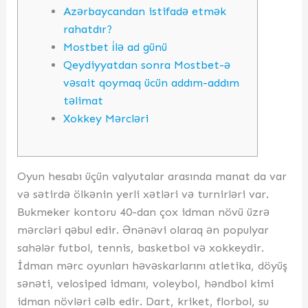
Azərbaycandan istifadə etmək
rahatdır?
Mostbet i̇lə ad günü
Qeydiyyatdan sonra Mostbet-ə
vəsait qoymaq ücün addım-addım
təlimat
Xokkey Mərcləri
Oyun hesabı üçün valyutalar arasında manat da var
və sətirdə ölkənin yerli xətləri və turnirləri var.
Bukmeker kontoru 40-dan çox idman növü üzrə
mərcləri qəbul edir. Ənənəvi olaraq ən populyar
sahələr futbol, ​​tennis, basketbol və xokkeydir.
İdman mərc oyunları həvəskarlarını atletika, döyüş
sənəti, velosiped idmanı, voleybol, həndbol kimi
idman növləri cəlb edir. Dart, kriket, florbol, su