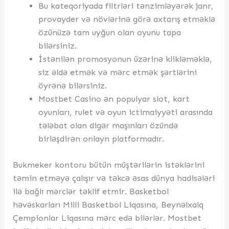
Bu kateqoriyada filtrləri tənzimləyərək janr,
provayder və növlərinə görə axtarış etməklə
özünüzə tam uyğun olan oyunu tapa
bilərsiniz.
İstənilən promosyonun üzərinə klikləməklə,
siz əldə etmək və mərc etmək şərtlərini
öyrənə bilərsiniz.
Mostbet Casino ən populyar slot, kart
oyunları, rulet və oyun ictimaiyyəti arasında
tələbat olan digər maşınları özündə
birləşdirən onlayn platformadır.
Bukmeker kontoru bütün müştərilərin istəklərini
təmin etməyə çalışır və təkcə əsas dünya hadisələri
ilə bağlı mərclər təklif etmir. Basketbol
həvəskarları Milli Basketbol Liqasına, Beynəlxalq
Çempionlar Liqasına mərc edə bilərlər. Mostbet