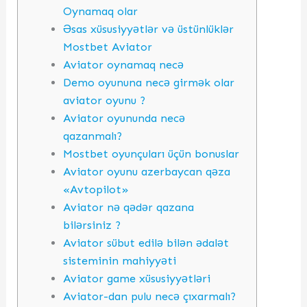
Oynamaq olar
Əsas xüsusiyyətlər və üstünlüklər
Mostbet Aviator
Aviator oynamaq necə
Demo oyununa necə girmək olar
aviator oyunu ?
Aviator oyununda necə
qazanmalı?
Mostbet oyunçuları üçün bonuslar
Aviator oyunu azerbaycan qəza
«Avtopilot»
Aviator nə qədər qazana
bilərsiniz ?
Aviator sübut edilə bilən ədalət
sisteminin mahiyyəti
Aviator game xüsusiyyətləri
Aviator-dan pulu necə çıxarmalı?