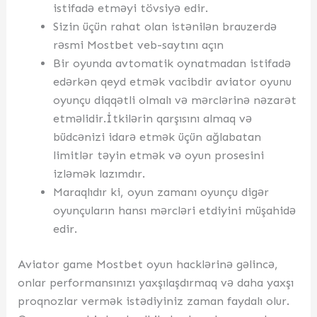
istifadə etməyi tövsiyə edir.
Sizin üçün rahat olan istənilən brauzerdə
rəsmi Mostbet veb-saytını açın
Bir oyunda avtomatik oynatmadan istifadə
edərkən qeyd etmək vacibdir aviator oyunu
oyunçu diqqətli olmalı və mərclərinə nəzarət
etməlidir.İtkilərin qarşısını almaq və
büdcənizi idarə etmək üçün ağlabatan
limitlər təyin etmək və oyun prosesini
izləmək lazımdır.
Maraqlıdır ki, oyun zamanı oyunçu digər
oyunçuların hansı mərcləri etdiyini müşahidə
edir.
Aviator game Mostbet oyun hacklərinə gəlincə,
onlar performansınızı yaxşılaşdırmaq və daha yaxşı
proqnozlar vermək istədiyiniz zaman faydalı olur.