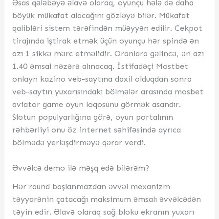
Əsas qələbəyə əlavə olaraq, oyunçu hələ də daha
böyük mükafat alacağını gözləyə bilər. Mükafat
qalibləri sistem tərəfindən müəyyən edilir. Cekpot
tirajında ​​iştirak etmək üçün oyunçu hər spində ən
azı 1 sikkə mərc etməlidir. Oranlara gəlincə, ən azı
1.40 əmsal nəzərə alınacaq. İstifadəçi Mostbet
onlayn kazino veb-saytına daxil olduqdan sonra
veb-saytın yuxarısındakı bölmələr arasında mosbet
aviator game oyun loqosunu görmək asandır.
Slotun populyarlığına görə, oyun portalının
rəhbərliyi onu öz internet səhifəsində ayrıca
bölmədə yerləşdirməyə qərar verdi.
Əvvəlcə demo ilə məşq edə bilərəm?
Hər raund başlanmazdan əvvəl mexanizm
təyyarənin çatacağı maksimum əmsalı əvvəlcədən
təyin edir. Əlavə olaraq sağ bloku ekranın yuxarı