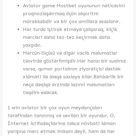
Aviator game Mostbet oyununun nəticəsini
proqnozlaşdırmaq üçün alqoritm
mürəkkəbdir və bir çox amillərə əsaslanır.
Hər turda iştirak etməyə çalışaraq, kiçik
mərcləri daha tez-tez keçirmək daha
yaxşıdır.
Mərcün ölçüsü və digər vacib məlumatlar
təsvirdə göstərilmişdir.Hər hansı bir sualınız
varsa, qumar portalının ziyarətçisi dəstək
xidməti ilə əlaqə saxlaya bilər.Rəhbərlik bir
neçə dəqiqə ərzində lazımi məlumatları
təqdim edəcək.
1 win aviator bir çox oyun meydançaları
tərəfindən tanınmış və sevilən bir oyundur. O,
İnternet istifadəçilərinə təkcə növbəti idman
yarışına mərc etmək imkanı deyil, həm də hər