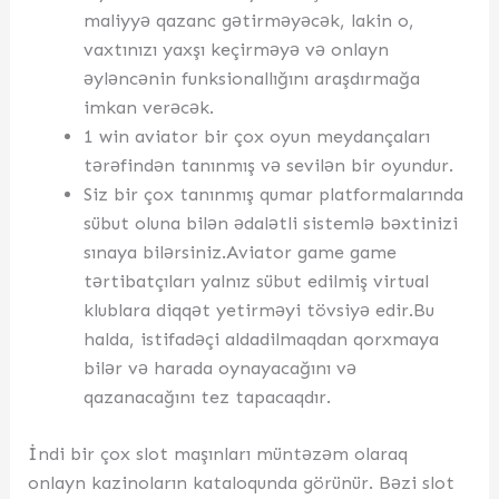
maliyyə qazanc gətirməyəcək, lakin o,
vaxtınızı yaxşı keçirməyə və onlayn
əyləncənin funksionallığını araşdırmağa
imkan verəcək.
1 win aviator bir çox oyun meydançaları
tərəfindən tanınmış və sevilən bir oyundur.
Siz bir çox tanınmış qumar platformalarında
sübut oluna bilən ədalətli sistemlə bəxtinizi
sınaya bilərsiniz.Aviator game game
tərtibatçıları yalnız sübut edilmiş virtual
klublara diqqət yetirməyi tövsiyə edir.Bu
halda, istifadəçi aldadilmaqdan qorxmaya
bilər və harada oynayacağını və
qazanacağını tez tapacaqdır.
İndi bir çox slot maşınları müntəzəm olaraq
onlayn kazinoların kataloqunda görünür. Bəzi slot