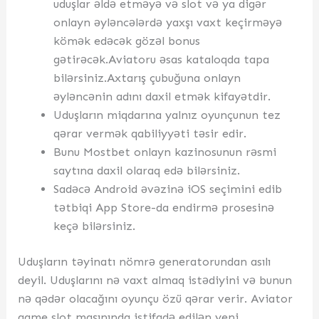
uduşlar əldə etməyə və slot və ya digər
onlayn əyləncələrdə yaxşı vaxt keçirməyə
kömək edəcək gözəl bonus
gətirəcək.Aviatoru əsas kataloqda tapa
bilərsiniz.Axtarış çubuğuna onlayn
əyləncənin adını daxil etmək kifayətdir.
Uduşların miqdarına yalnız oyunçunun tez
qərar vermək qabiliyyəti təsir edir.
Bunu Mostbet onlayn kazinosunun rəsmi
saytına daxil olaraq edə bilərsiniz.
Sadəcə Android əvəzinə iOS seçimini edib
tətbiqi App Store-da endirmə prosesinə
keçə bilərsiniz.
Uduşların təyinatı nömrə generatorundan asılı
deyil. Uduşlarını nə vaxt almaq istədiyini və bunun
nə qədər olacağını oyunçu özü qərar verir. Aviator
game slot maşınında istifadə edilən yeni