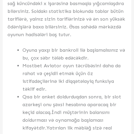
sağ küncündəki x işarəsinə basmaqla yığcamlaşdıra
bilərsiniz. Soldakı statistika blokunda tablar bütün
tariflərə, yalnız sizin tariflərinizə və ən son yüksək
ödənişlərə baxa bilərsiniz. Əsas sahədə mərkəzdə
oyunun hadisələri baş tutur.
Oyuna yaxşı bir bankroll ilə başlamalısınız və
bu, çox səbr tələb edəcəkdir.
Mostbet Aviator oyun təcrübəsini daha da
rahat və çeşidli etmək üçün öz
istifadəçilərinə iki diqqətəlayiq funksiya
təklif edir.
Qısa bir anket doldurduqdan sonra, bir slot
azarkeşi onu şəxsi hesabına aparacaq bir
keçid alacaq.İndi müştərinin balansını
doldurması və oynamağa başlaması
kifayətdir.Yatırılan ilk məbləğ sizə real