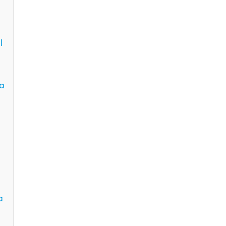
l
a
a