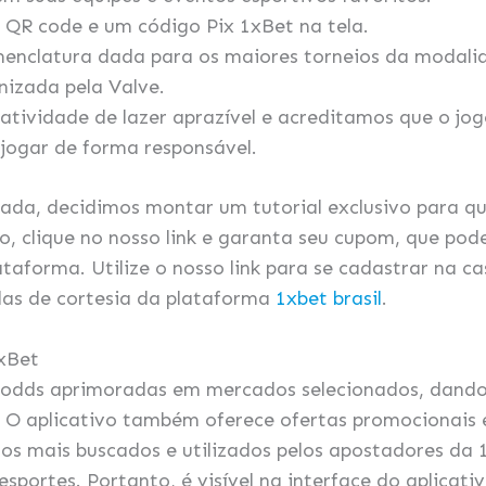
m QR code e um código Pix 1xBet na tela.
nclatura dada para os maiores torneios da modalida
nizada pela Valve.
ividade de lazer aprazível e acreditamos que o jog
 jogar de forma responsável.
ada, decidimos montar um tutorial exclusivo para qu
do, clique no nosso link e garanta seu cupom, que po
aforma. Utilize o nosso link para se cadastrar na ca
as de cortesia da plataforma
1xbet brasil
.
xBet
 odds aprimoradas em mercados selecionados, dando
. O aplicativo também oferece ofertas promocionais
s mais buscados e utilizados pelos apostadores da 1
esportes. Portanto, é visível na interface do aplicat