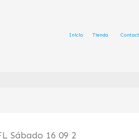
Inicio
Tienda
Contac
FL Sábado 16 09 2