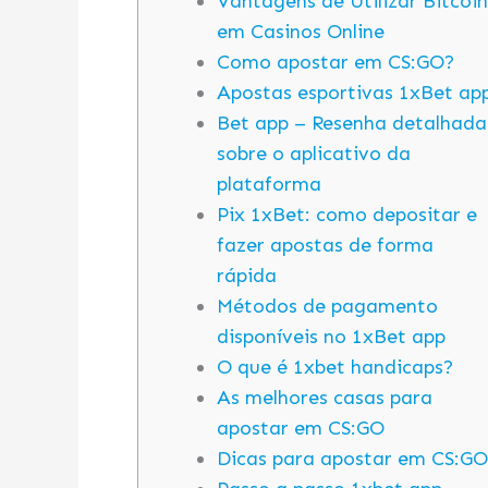
Vantagens de Utilizar Bitcoin
em Casinos Online
Como apostar em CS:GO?
Apostas esportivas 1xBet ap
Bet app – Resenha detalhada
sobre o aplicativo da
plataforma
Pix 1xBet: como depositar e
fazer apostas de forma
rápida
Métodos de pagamento
disponíveis no 1xBet app
O que é 1xbet handicaps?
As melhores casas para
apostar em CS:GO
Dicas para apostar em CS:GO