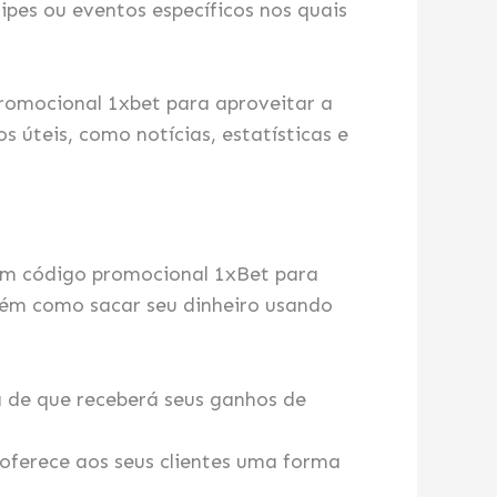
pes ou eventos específicos nos quais
romocional 1xbet para aproveitar a
s úteis, como notícias, estatísticas e
 um código promocional 1xBet para
bém como sacar seu dinheiro usando
 de que receberá seus ganhos de
 oferece aos seus clientes uma forma