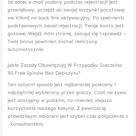
że adres e-mail podany podczas rejestracji jest
prawidłowy, przejdź do swojej skrzynki pocztowej
we kliknij na back link aktywacyjny. Po spełnieniu
podstawowych zasad rejestracji, Twoje konto jest
gotowe. Wejdź mhh stronę, zaloguj się i sprawdź –
Twój bonus powinien zostać naliczony
automatycznie.
Jakie Zasady Obowiązują W Przypadku Icecasino
50 Free Spinów Bez Depozytu?
Ten ostatni sposób jest najbardziej polecany i
najchętniej wybierany przez graczy. Czat na żywo
jest dostępny w polskim, co również ulepsza
korzystania naszego kasyna. Z pewnością
prawdziwym walorem jest szybki czas połączenia z
. konsultantem.