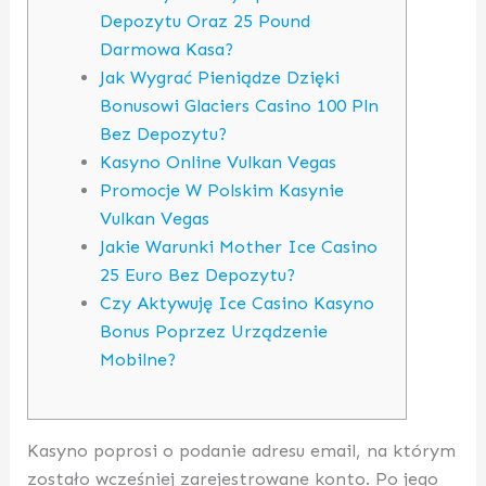
Depozytu Oraz 25 Pound
Darmowa Kasa?
Jak Wygrać Pieniądze Dzięki
Bonusowi Glaciers Casino 100 Pln
Bez Depozytu?
Kasyno Online Vulkan Vegas
Promocje W Polskim Kasynie
Vulkan Vegas
Jakie Warunki Mother Ice Casino
25 Euro Bez Depozytu?
Czy Aktywuję Ice Casino Kasyno
Bonus Poprzez Urządzenie
Mobilne?
Kasyno poprosi o podanie adresu email, na którym
zostało wcześniej zarejestrowane konto. Po jego