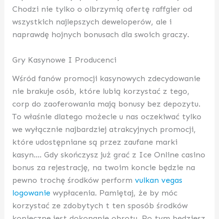
Chodzi nie tylko o olbrzymią ofertę raffgier od
wszystkich najlepszych deweloperów, ale i
naprawdę hojnych bonusach dla swoich graczy.
Gry Kasynowe I Producenci
Wśród fanów promocji kasynowych zdecydowanie
nie brakuje osób, które lubią korzystać z tego,
corp do zaoferowania mają bonusy bez depozytu.
To właśnie dlatego możecie u nas oczekiwać tylko
we wyłącznie najbardziej atrakcyjnych promocji,
które udostępniane są przez zaufane marki
kasyn…. Gdy skończysz już grać z Ice Online casino
bonus za rejestrację, na twoim koncie będzie na
pewno trochę środków perform
vulkan vegas
logowanie
wypłacenia. Pamiętaj, że by móc
korzystać ze zdobytych t ten sposób środków
konieczne jest dokonanie obrotu. Po tym będziesz