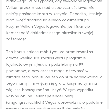
mailowego. W przypadku, gdy wykonane logowanie
Vulkan przez mass media społecznościowe, nie
nale?y posiadać konta w kasynie. Ponadto, istnieje
możliwość dodania kolejnego dokumentu po
kasyno Vulkan Vegas logowanie, jeśli istnieje
konieczność dokładniejszego określenia swojej
tożsamości.
Ten bonus polega mhh tym, że premiowani są
gracze według ich statusu watts programie
lojalnościowym. Jest on podzielony na 99
poziomów, a new gracze mogą otrzymać w
ramach tego bonusu od ten do 90% doładowania. Z
tego mamy, im więcej się gra w kasynie, tym na
większe bonusy można liczyć. W tym wypadku
kasyno online Feuer speiender berg
(umgangssprachlich) Vegas wprowadziło o podobne
warunki obrotu, czyli w ciągu 5 dni należy