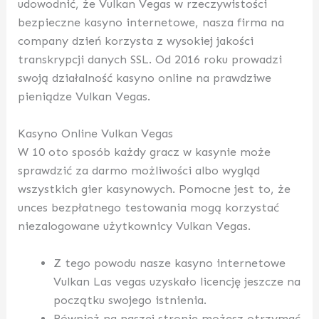
udowodnić, że Vulkan Vegas w rzeczywistości
bezpieczne kasyno internetowe, nasza firma na
company dzień korzysta z wysokiej jakości
transkrypcji danych SSL. Od 2016 roku prowadzi
swoją działalność kasyno online na prawdziwe
pieniądze Vulkan Vegas.
Kasyno Online Vulkan Vegas
W 10 oto sposób każdy gracz w kasynie może
sprawdzić za darmo możliwości albo wygląd
wszystkich gier kasynowych. Pomocne jest to, że
unces bezpłatnego testowania mogą korzystać
niezalogowane użytkownicy Vulkan Vegas.
Z tego powodu nasze kasyno internetowe
Vulkan Las vegas uzyskało licencję jeszcze na
początku swojego istnienia.
Również na naszej stronie możesz otrzymać