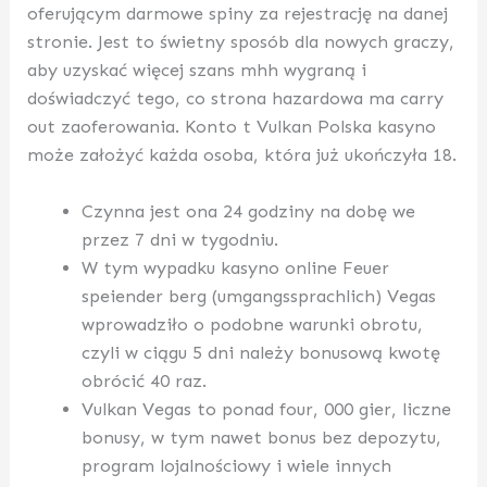
oferującym darmowe spiny za rejestrację na danej
stronie. Jest to świetny sposób dla nowych graczy,
aby uzyskać więcej szans mhh wygraną i
doświadczyć tego, co strona hazardowa ma carry
out zaoferowania. Konto t Vulkan Polska kasyno
może założyć każda osoba, która już ukończyła 18.
Czynna jest ona 24 godziny na dobę we
przez 7 dni w tygodniu.
W tym wypadku kasyno online Feuer
speiender berg (umgangssprachlich) Vegas
wprowadziło o podobne warunki obrotu,
czyli w ciągu 5 dni należy bonusową kwotę
obrócić 40 raz.
Vulkan Vegas to ponad four, 000 gier, liczne
bonusy, w tym nawet bonus bez depozytu,
program lojalnościowy i wiele innych