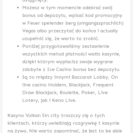
Możesz w tym momencie odebrać swój
bonus od depozytu, wpisać kod promocyjny
w Feuer speiender berg (umgangssprachlich)
Vegas albo przeczytać do końca i actually
uzupełnić się, że warto to zrobić.
Poniżej przygotowaliśmy zestawienie
wszystkich metod płatności watts kasynie,
dzięki którym wypłacisz swoje wygrane
zdobyte z Ice Casino bonus bez depozytu.
Są to między innymi Baccarat Lobby, On
line casino Holdem, Blackjack, Frequent
Draw Blackjack, Roulette, Poker, Live
Lotery, jak i Keno Live.
Kasyno Vulkan Sin city troszczy się o tych
klientach, którzy uwielbiają rozgrywkę t kasynie
na żywo. Nie warto zapominać, że jest to be able