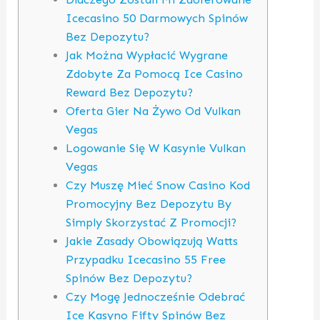
Icecasino 50 Darmowych Spinów
Bez Depozytu?
Jak Można Wypłacić Wygrane
Zdobyte Za Pomocą Ice Casino
Reward Bez Depozytu?
Oferta Gier Na Żywo Od Vulkan
Vegas
Logowanie Się W Kasynie Vulkan
Vegas
Czy Muszę Mieć Snow Casino Kod
Promocyjny Bez Depozytu By
Simply Skorzystać Z Promocji?
Jakie Zasady Obowiązują Watts
Przypadku Icecasino 55 Free
Spinów Bez Depozytu?
Czy Mogę Jednocześnie Odebrać
Ice Kasyno Fifty Spinów Bez