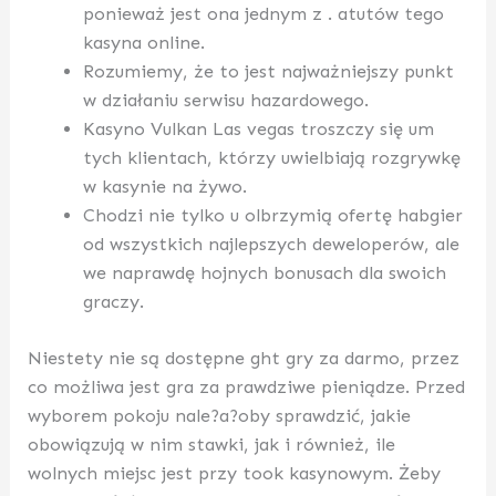
ponieważ jest ona jednym z . atutów tego
kasyna online.
Rozumiemy, że to jest najważniejszy punkt
w działaniu serwisu hazardowego.
Kasyno Vulkan Las vegas troszczy się um
tych klientach, którzy uwielbiają rozgrywkę
w kasynie na żywo.
Chodzi nie tylko u olbrzymią ofertę habgier
od wszystkich najlepszych deweloperów, ale
we naprawdę hojnych bonusach dla swoich
graczy.
Niestety nie są dostępne ght gry za darmo, przez
co możliwa jest gra za prawdziwe pieniądze. Przed
wyborem pokoju nale?a?oby sprawdzić, jakie
obowiązują w nim stawki, jak i również, ile
wolnych miejsc jest przy took kasynowym. Żeby