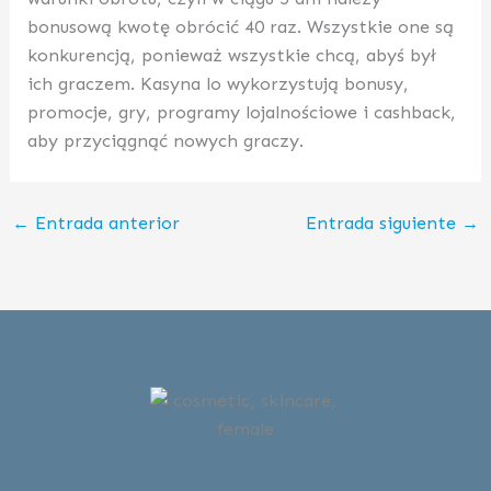
bonusową kwotę obrócić 40 raz. Wszystkie one są
konkurencją, ponieważ wszystkie chcą, abyś był
ich graczem. Kasyna lo wykorzystują bonusy,
promocje, gry, programy lojalnościowe i cashback,
aby przyciągnąć nowych graczy.
←
Entrada anterior
Entrada siguiente
→