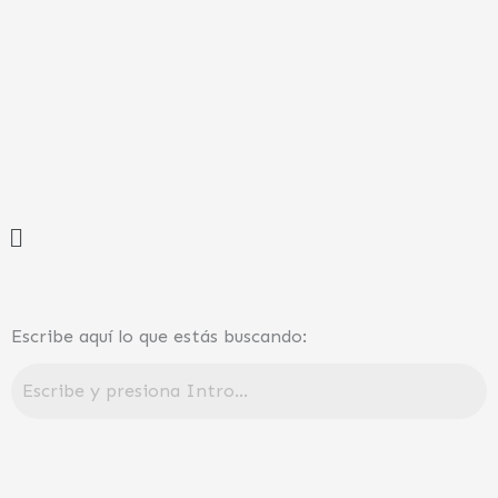
Ir
al
contenido
Menú
Escribe aquí lo que estás buscando: