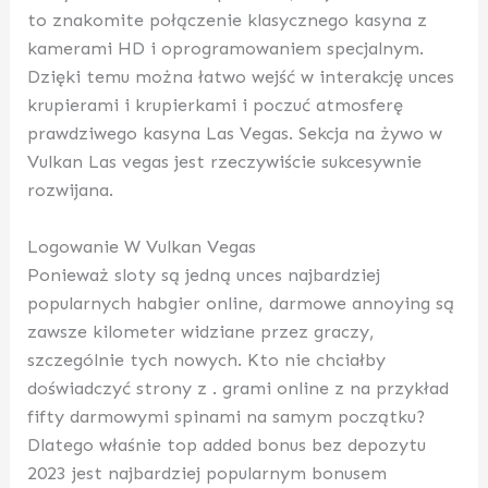
to znakomite połączenie klasycznego kasyna z
kamerami HD i oprogramowaniem specjalnym.
Dzięki temu można łatwo wejść w interakcję unces
krupierami i krupierkami i poczuć atmosferę
prawdziwego kasyna Las Vegas. Sekcja na żywo w
Vulkan Las vegas jest rzeczywiście sukcesywnie
rozwijana.
Logowanie W Vulkan Vegas
Ponieważ sloty są jedną unces najbardziej
popularnych habgier online, darmowe annoying są
zawsze kilometer widziane przez graczy,
szczególnie tych nowych. Kto nie chciałby
doświadczyć strony z . grami online z na przykład
fifty darmowymi spinami na samym początku?
Dlatego właśnie top added bonus bez depozytu
2023 jest najbardziej popularnym bonusem