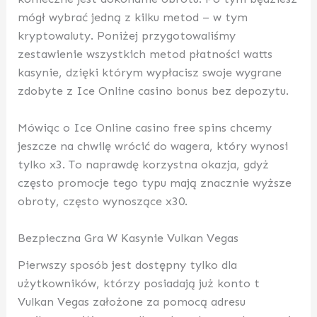
mógł wybrać jedną z kilku metod – w tym
kryptowaluty. Poniżej przygotowaliśmy
zestawienie wszystkich metod płatności watts
kasynie, dzięki którym wypłacisz swoje wygrane
zdobyte z Ice Online casino bonus bez depozytu.
Mówiąc o Ice Online casino free spins chcemy
jeszcze na chwilę wrócić do wagera, który wynosi
tylko x3. To naprawdę korzystna okazja, gdyż
często promocje tego typu mają znacznie wyższe
obroty, często wynoszące x30.
Bezpieczna Gra W Kasynie Vulkan Vegas
Pierwszy sposób jest dostępny tylko dla
użytkowników, którzy posiadają już konto t
Vulkan Vegas założone za pomocą adresu