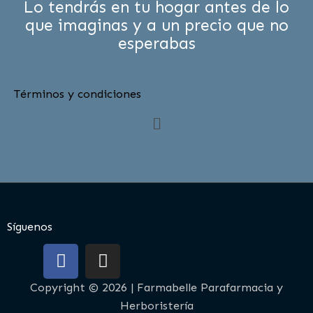
Lo tendrás en tu hogar antes de lo
que imaginas y a un precio que no
esperabas
Términos y condiciones
Menú
Síguenos
F
I
a
n
c
s
Copyright © 2026 | Farmabelle Parafarmacia y
e
t
Herboristería