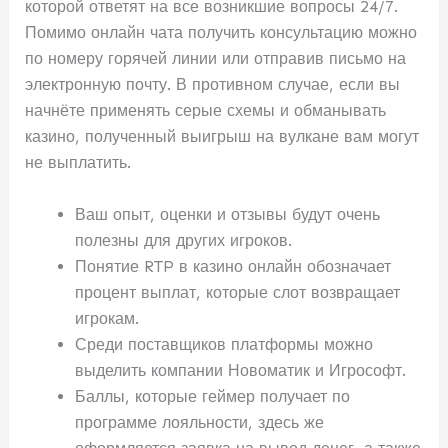
которой ответят на все возникшие вопросы 24/7.
Помимо онлайн чата получить консультацию можно
по номеру горячей линии или отправив письмо на
электронную почту. В противном случае, если вы
начнёте применять серые схемы и обманывать
казино, полученный выигрыш на вулкане вам могут
не выплатить.
Ваш опыт, оценки и отзывы будут очень
полезны для других игроков.
Понятие RTP в казино онлайн обозначает
процент выплат, которые слот возвращает
игрокам.
Среди поставщиков платформы можно
выделить компании Новоматик и Игрософт.
Баллы, которые геймер получает по
программе лояльности, здесь же