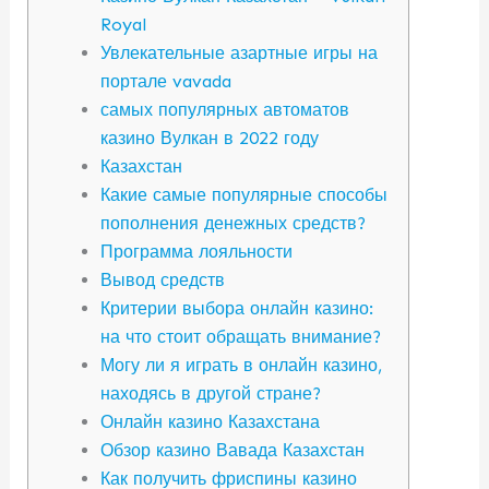
Royal
Увлекательные азартные игры на
портале vavada
самых популярных автоматов
казино Вулкан в 2022 году
Казахстан
Какие самые популярные способы
пополнения денежных средств?
Программа лояльности
Вывод средств
Критерии выбора онлайн казино:
на что стоит обращать внимание?
Могу ли я играть в онлайн казино,
находясь в другой стране?
Онлайн казино Казахстана
Обзор казино Вавада Казахстан
Как получить фриспины казино