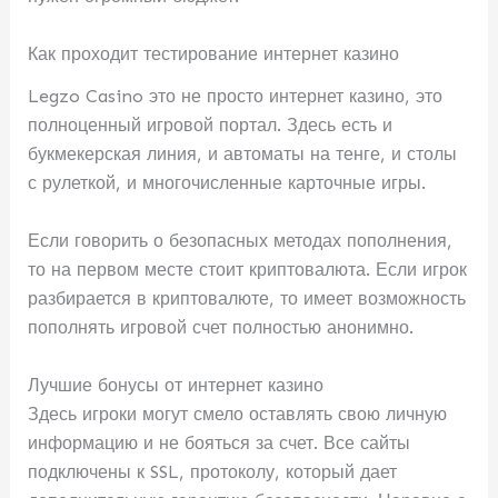
Как проходит тестирование интернет казино
Legzo Casino это не просто интернет казино, это
полноценный игровой портал. Здесь есть и
букмекерская линия, и автоматы на тенге, и столы
с рулеткой, и многочисленные карточные игры.
Если говорить о безопасных методах пополнения,
то на первом месте стоит криптовалюта. Если игрок
разбирается в криптовалюте, то имеет возможность
пополнять игровой счет полностью анонимно.
Лучшие бонусы от интернет казино
Здесь игроки могут смело оставлять свою личную
информацию и не бояться за счет. Все сайты
подключены к SSL, протоколу, который дает