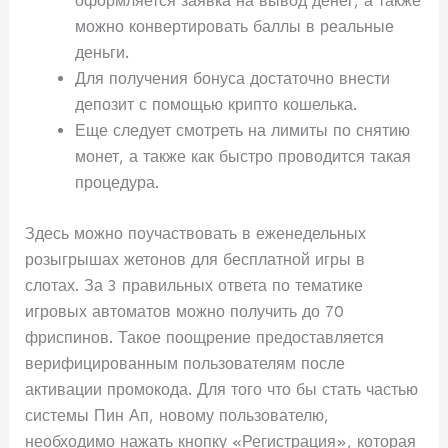
оформляется заявка на вывод денег, а также
можно конвертировать баллы в реальные
деньги.
Для получения бонуса достаточно внести
депозит с помощью крипто кошелька.
Еще следует смотреть на лимиты по снятию
монет, а также как быстро проводится такая
процедура.
Здесь можно поучаствовать в еженедельных
розыгрышах жетонов для бесплатной игры в
слотах. За 3 правильных ответа по тематике
игровых автоматов можно получить до 70
фриспинов. Такое поощрение предоставляется
верифицированным пользователям после
активации промокода. Для того что бы стать частью
системы Пин Ап, новому пользователю,
необходимо нажать кнопку «Регистрация», которая