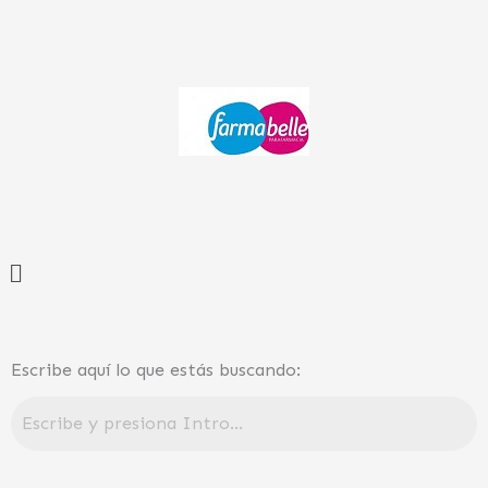
Ir
al
contenido
Menú
Escribe aquí lo que estás buscando: