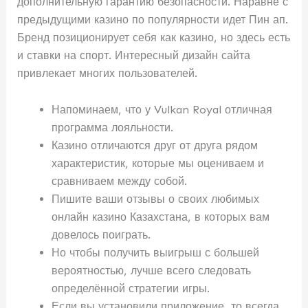
дополнительную гарантию безопасности. Наравне с
предыдущими казино по популярности идет Пин ап.
Бренд позиционирует себя как казино, но здесь есть
и ставки на спорт. Интересный дизайн сайта
привлекает многих пользователей.
Напоминаем, что у Vulkan Royal отличная
программа лояльности.
Казино отличаются друг от друга рядом
характеристик, которые мы оцениваем и
сравниваем между собой.
Пишите ваши отзывы о своих любимых
онлайн казино Казахстана, в которых вам
довелось поиграть.
Но чтобы получить выигрыш с большей
вероятностью, лучше всего следовать
определённой стратегии игры.
Если вы установили приложение, то всегда