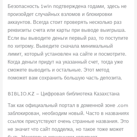
Безопасность 1win подтверждена годами, здесь не
произойдет случайных взломов и блокировки
аккаунтов. Всегда стоит проверять несколько раз
реквизиты счета или карты при выводе выигрыша.
Если вы выводите деньги первый раз, то поступите
по хитрому. Выведите сначала минимальный
лимит, который установлен на сайте и посмотрите.
Когда деньги придут на указанный счет, тогда уже
сможете выводить и остальные. Этот метод
поможет вам сохранить большую часть депозита.
BIBLIO.KZ – Цифровая библиотека Казахстана
Так как официальный портал в доменной зоне .com
заблокирован, необходим новый. Часто в названиях
ссылок присутствуют очень странные названия. Это
не значит что сайт подделка, но такое тоже может