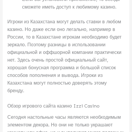
сможете иметь доступ к любимому казино.
Игроки из Казахстана могут делать ставки в любом
казино. Но даже если оно легально, например в
России, то в Казахстане игрокам необходимо будет
зеркало. Поэтому разницы в использовании
официальной и оффшорной компании практически
нет. Здесь очень простой официальный сайт,
хорошая бонусная программа и большой список
способов пополнения и вывода. Игроки из
Казахстана могут полностью доверять этому
бренду.
Обзор игрового сайта казино Izzi Casino
Сегодня настольные часы являются необходимым
элементом декора. Но они не только украшают