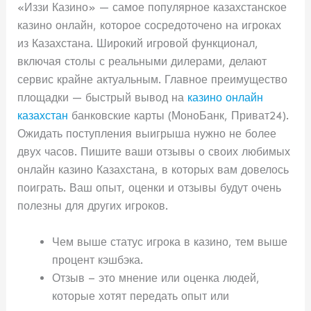
«Иззи Казино» — самое популярное казахстанское
казино онлайн, которое сосредоточено на игроках
из Казахстана. Широкий игровой функционал,
включая столы с реальными дилерами, делают
сервис крайне актуальным. Главное преимущество
площадки — быстрый вывод на
казино онлайн
казахстан
банковские карты (МоноБанк, Приват24).
Ожидать поступления выигрыша нужно не более
двух часов. Пишите ваши отзывы о своих любимых
онлайн казино Казахстана, в которых вам довелось
поиграть. Ваш опыт, оценки и отзывы будут очень
полезны для других игроков.
Чем выше статус игрока в казино, тем выше
процент кэшбэка.
Отзыв – это мнение или оценка людей,
которые хотят передать опыт или