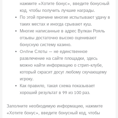
нажмите «Хотите бонус», введите бонусный
код, чтобы получить лучшие награды.
По этой причине многие испытывают удачу в
таких местах и иногда срывают куш.
Многие написанные в адрес Вулкан Рояль
отзывы достаточно высоко оценивают
бонусную систему казино.
Online Слоты — не единственное
развлечение на сайте площадки, здесь
можно найти информацию о стрип-клубе,
который скрасит досуг любому скучающему
игроку.
Как правило, такая схема показывает
хороший результат в 99 из 100 раз.
Заполните необходимую информацию, нажмите
«Хотите бонус», введите бонусный код, чтобы