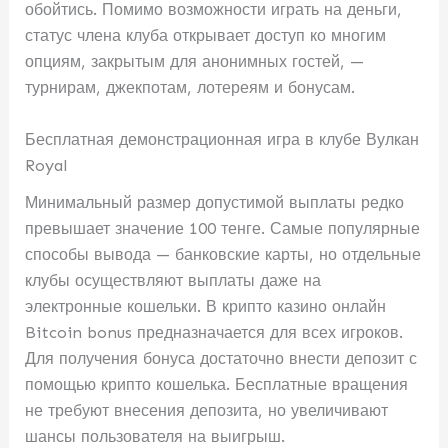
обойтись. Помимо возможности играть на деньги,
статус члена клуба открывает доступ ко многим
опциям, закрытым для анонимных гостей, —
турнирам, джекпотам, лотереям и бонусам.
Бесплатная демонстрационная игра в клубе Вулкан
Royal
Минимальный размер допустимой выплаты редко
превышает значение 100 тенге. Самые популярные
способы вывода — банковские карты, но отдельные
клубы осуществляют выплаты даже на
электронные кошельки. В крипто казино онлайн
Bitcoin bonus предназначается для всех игроков.
Для получения бонуса достаточно внести депозит с
помощью крипто кошелька. Бесплатные вращения
не требуют внесения депозита, но увеличивают
шансы пользователя на выигрыш.