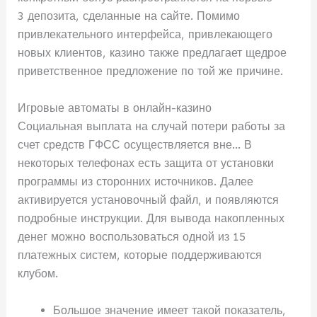
3 депозита, сделанные на сайте. Помимо
привлекательного интерфейса, привлекающего
новых клиентов, казино также предлагает щедрое
приветственное предложение по той же причине.
Игровые автоматы в онлайн-казино
Социальная выплата на случай потери работы за
счет средств ГФСС осуществляется вне… В
некоторых телефонах есть защита от установки
программы из сторонних источников. Далее
активируется установочный файл, и появляются
подробные инструкции. Для вывода накопленных
денег можно воспользоваться одной из 15
платежных систем, которые поддерживаются
клубом.
Большое значение имеет такой показатель,