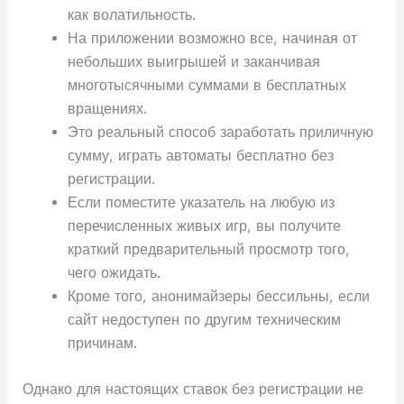
как волатильность.
На приложении возможно все, начиная от
небольших выигрышей и заканчивая
многотысячными суммами в бесплатных
вращениях.
Это реальный способ заработать приличную
сумму, играть автоматы бесплатно без
регистрации.
Если поместите указатель на любую из
перечисленных живых игр, вы получите
краткий предварительный просмотр того,
чего ожидать.
Кроме того, анонимайзеры бессильны, если
сайт недоступен по другим техническим
причинам.
Однако для настоящих ставок без регистрации не