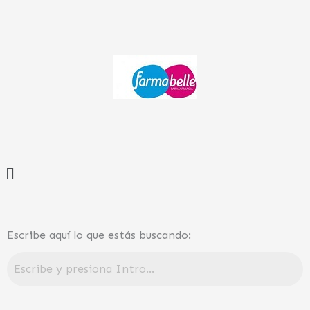
Ir
al
contenido
Menú
Escribe aquí lo que estás buscando: