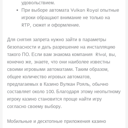
удовольствием.
При выборе автомата Vulkan Royal опытные
игроки обращают внимание не только на
RTP, сюжет и оформление.
Для снятия запрета нужно зайти в параметры
безопасности и дать разрешение на инсталляцию
такого ПО. Если вам знакома компания Rival, вы,
конечно же, знаете, что они наиболее известны
своими игровыми автоматами. Таким образом,
общее количество игровых автоматов,
предлагаемых в Казино Вулкан Рояль, обычно
составляет около 100. Благодаря этому неопытному
игроку казино становится проще найти игру
согласно своему выбору.
Мобильные и десктопные приложения казино