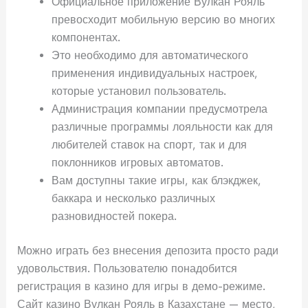
Официальное приложение Вулкан Рояль
превосходит мобильную версию во многих
компонентах.
Это необходимо для автоматического
применения индивидуальных настроек,
которые установил пользователь.
Администрация компании предусмотрела
различные программы лояльности как для
любителей ставок на спорт, так и для
поклонников игровых автоматов.
Вам доступны такие игры, как блэкджек,
баккара и несколько различных
разновидностей покера.
Можно играть без внесения депозита просто ради
удовольствия. Пользователю понадобится
регистрация в казино для игры в демо-режиме.
Сайт казино Вулкан Рояль в Казахстане — место,