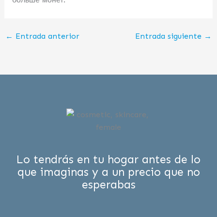
←
Entrada anterior
Entrada siguiente
→
Lo tendrás en tu hogar antes de lo
que imaginas y a un precio que no
esperabas