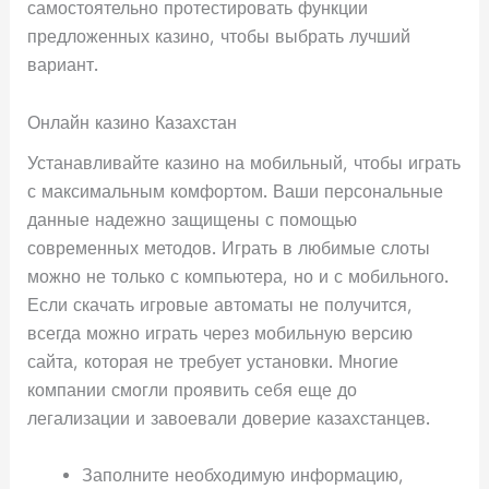
самостоятельно протестировать функции
предложенных казино, чтобы выбрать лучший
вариант.
Онлайн казино Казахстан
Устанавливайте казино на мобильный, чтобы играть
с максимальным комфортом. Ваши персональные
данные надежно защищены с помощью
современных методов. Играть в любимые слоты
можно не только с компьютера, но и с мобильного.
Если скачать игровые автоматы не получится,
всегда можно играть через мобильную версию
сайта, которая не требует установки. Многие
компании смогли проявить себя еще до
легализации и завоевали доверие казахстанцев.
Заполните необходимую информацию,